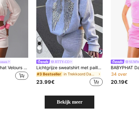
5
omen
JITTY-CO
SUMW
BABYPHAT Body Phat Velours Crop Full-Zip Hoodie met Geborduurd Logo, Geribbelde Zoom, Lange Mouwen, Casual Y2K-stijl
Lichtgrijze sweatshirt met pailletten en geborduurde engelen vleugels Y2K schattig dames sweatshirt, casual sweatshirt met verlaagde schouders en lange mouwen voor dames in de herfst
34 over
in Trekkoord Dames Sweatshirts
#3 Bestseller
23.99€
20.19€
Bekijk meer