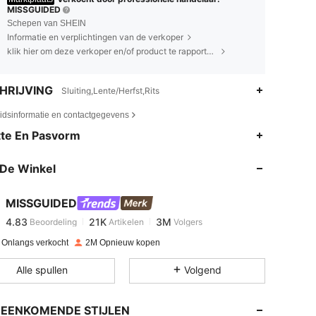
MISSGUIDED
Schepen van SHEIN
Informatie en verplichtingen van de verkoper
klik hier om deze verkoper en/of product te rapporteren.
HRIJVING
Sluiting,Lente/Herfst,Rits
eidsinformatie en contactgegevens
te En Pasvorm
4.83
21K
3M
De Winkel
4.83
21K
3M
MISSGUIDED
4.83
21K
3M
Beoordeling
Artikelen
Volgers
l***5
betaalde
1 dag geleden
 Onlangs verkocht
2M Opnieuw kopen
4.83
21K
3M
Alle spullen
Volgend
4.83
21K
3M
EENKOMENDE STIJLEN