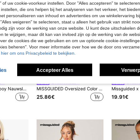
" of uw cookie-voorkeur instellen. Door "Alles accepteren" te selecteren,
 instellen, die ons helpen bij het analyseren van het verkeer, het bied
n het personaliseren van inhoud en advertenties om uw winkelervaring bi
"Alles weigeren" te selecteren, staat u alleen het gebruik van strikt noo
odig zijn voor de werking van onze website. U kunt deze uitschakelen 
en te wijzigen, maar dit kan van invloed zijn op de werking van de web
ver de cookies die we gebruiken en om uw optionele cookie-instellinge
okies beheren". Voor meer informatie over hoe we de door ons verzam
u hier om ons Privacybeleid te bekijken.
ies
Accepteer Alles
Verwerp
D
MISSGUIDED
MISS
Missguided x Playboy Nauwsluitende crop-sweatshirt met konijnenhoofdprint van velours, volledige ritssluiting, logo-print over de hele stof en lange mouwen met ritssluiting.
MISSGUIDED Oversized Color Block Track Top met Volledige Ritssluiting, Hoge Hals, Lange Mouwen, Geborduurd Logo, Contrastrand en Retro Stijl Jas
25.86€
19.91€