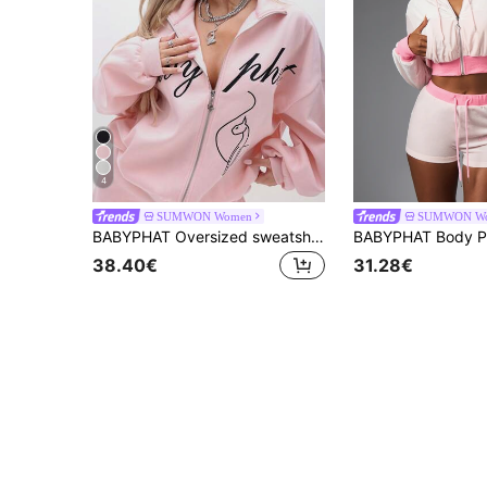
4
SUMWON Women
SUMWON W
BABYPHAT Oversized sweatshirt met hoge hals, rits, scriptprint en kattenprint voor casual winterse streetwear
38.40€
31.28€