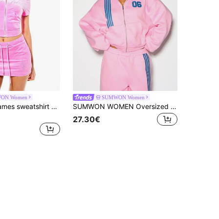
ON Women
SUMWON Women
BABYPHAT Dames sweatshirt met korte mouwen, opstaande kraag en volledige ritssluiting, gemaakt van velours. Casual sportief trainingsjack voor lente en zomer.
SUMWON WOMEN Oversized Cropped Full-Zip Hoodie Met Opvallende Streepdetails En Numerieke Borstprint Casual Winter Fleece Top
27.30€