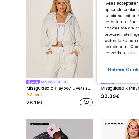
"Alles accepteren
optionele cookies
functionaliteit e
verbeteren. Door 
cookies toe die n
browserinstelling
weten te komen o
selecteert u "Co
verwerken,
klikt 
Beheer Cook
MISSGUIDED
MISSGUIDE
Missguided x Playboy Oversized crop hoodie met rits, konijnenvleugels, strasssteentjes, engelenvleugeldetails en glinsterende accenten.
32 over
30.39€
28.19€