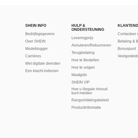
SHEIN INFO
HULP &
KLANTEND
ONDERSTEUNING
Bedrijfsgegevens
Contacteer 
Leveringprijs
Over SHEIN
Betaling & 
Annuleren/Retourneren
Modeblogger
Bonuspunt
Terugbetaling
Carrières
Veelgesteld
Hoe te Bestellen
Wet digitale diensten
Hoe te volgen
Een klacht indienen
Maatgids
SHEIN VIP
Hoe u illegale inhoud
kunt melden
Rangschikkingsbeleid
​Productinformatie