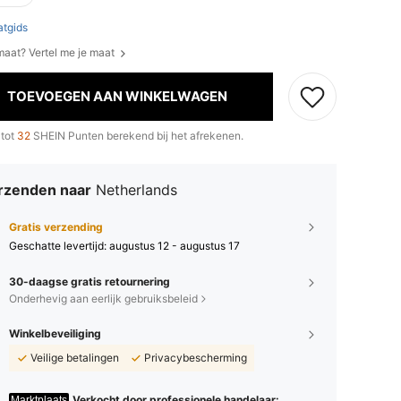
tgids
 maat? Vertel me je maat
TOEVOEGEN AAN WINKELWAGEN
 tot
32
SHEIN Punten berekend bij het afrekenen.
rzenden naar
Netherlands
Gratis verzending
Geschatte levertijd:
augustus 12 - augustus 17
30-daagse gratis retournering
Onderhevig aan eerlijk gebruiksbeleid
Winkelbeveiliging
Veilige betalingen
Privacybescherming
Verkocht door professionele handelaar:
Marktplaats