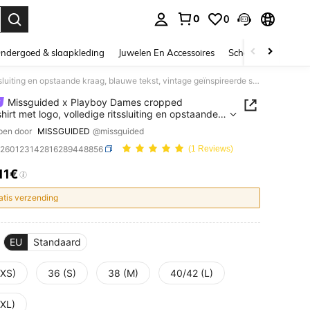
0
0
nden. Press Enter to select.
ndergoed & slaapkleding
Juwelen En Accessoires
Schoonheid & gezo
Missguided x Playboy Dames cropped sweatshirt met logo, volledige ritssluiting en opstaande kraag, blauwe tekst, vintage geïnspireerde sportieve casual jas, 4 juli
Missguided x Playboy Dames cropped
hirt met logo, volledige ritssluiting en opstaande
 blauwe tekst, vintage geïnspireerde sportieve
pen door
MISSGUIDED
@missguided
jas, 4 juli
z260123142816289448856
(1 Reviews)
.11€
ICE AND AVAILABILITY
atis verzending
EU
Standaard
(XS)
36 (S)
38 (M)
40/42 (L)
(XL)