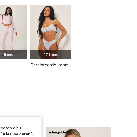
4.83
21K
3M
4.83
21K
3M
4.83
21K
3M
1 items
17 items
Gerelateerde items
4.83
21K
3M
4.83
21K
3M
everen die u
"Alles weigeren",