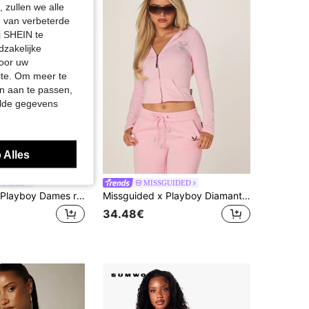
 zullen we alle
en van verbeterde
j SHEIN te
dzakelijke
door uw
site. Om meer te
n aan te passen,
elde gegevens
 Alles
GUIDED
MISSGUIDED
Missguided x Playboy Dames rode velours sweatshirt met volledige ritssluiting, witte zijstrepen en logo-borduurwerk, cropped badstof trainingsjack met lange mouwen
Missguided x Playboy Diamante strass konijnenvleugel getailleerde volledige rits crop hoodie met lange mouwen Y2K-stijl
34.48€