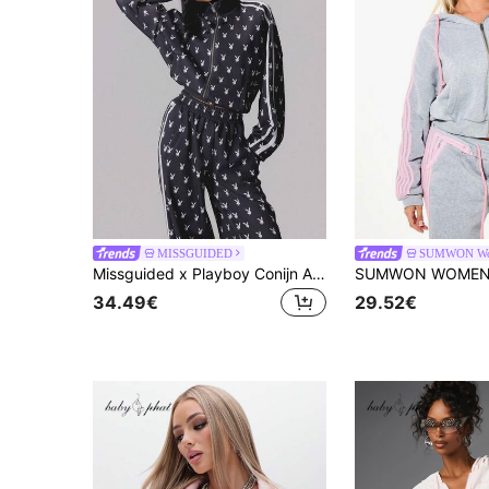
MISSGUIDED
SUMWON W
Missguided x Playboy Conijn All-Over Print Full-Zip Track Top Met Hoge Nek En Contraststreep Mouwen
34.49€
29.52€