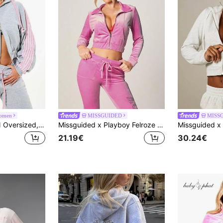
omen
MISSGUIDED
MISS
SUMWON WOMEN Oversized, boxy hoodie met ritssluiting en contrasterende roze strepen, casual trui met lange mouwen, perfect voor Valentijnsdag.
Missguided x Playboy Felroze velours sweatshirt met strasssteentjes en volledige ritssluiting, glinsterend tekstdesign, lange mouwen, aansluitend model, cropped model voor casual herfst/winter streetwear
21.19€
30.24€