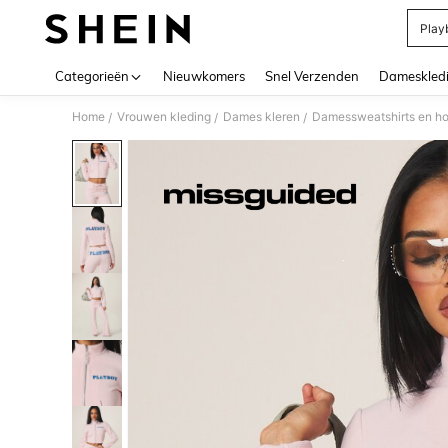
Play
Use up 
Categorieën
Nieuwkomers
Snel Verzenden
Dameskled
Home
Vrouwen kleding
Dames kleren
Damessweatshirts en h
/
/
/