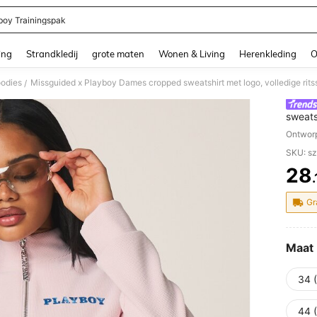
boy Trainingspak
and down arrow keys to navigate search Recente zoekopdracht and Zoeken en Vi
ing
Strandkledij
grote maten
Wonen & Living
Herenkleding
O
oodies
/
sweats
kraag,
Ontwor
casual 
SKU: s
28
PR
Gr
Maat
34 
44 