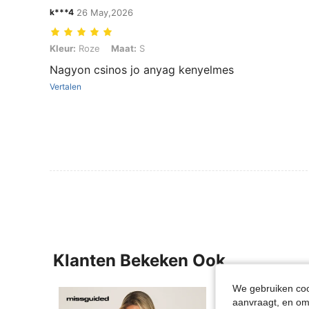
k***4
26 May,2026
Kleur: Roze, Maat: S
Kleur:
Roze
Maat:
S
Nagyon csinos jo anyag kenyelmes
Vertalen
Klanten Bekeken Ook
We gebruiken cook
aanvraagt, en om 