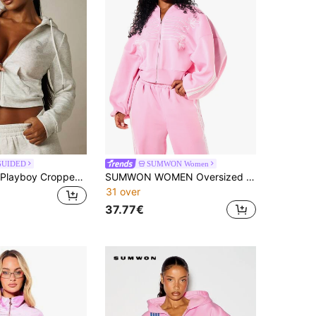
GUIDED
SUMWON Women
Missguided x Playboy Cropped hoodie met ritssluiting, diamanten vleugels, kristallen konijnenlogo en strass-versiering.
SUMWON WOMEN Oversized cropped sweatshirt met volledige ritssluiting, bloemenborduurwerkdetail, geribbelde zoom en ballonmouwen
31 over
37.77€