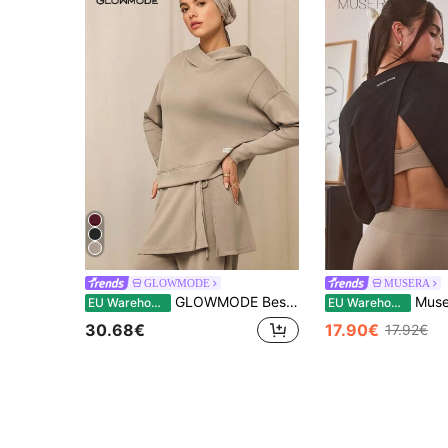
GLOWMODE
MUSERA
GLOWMODE Bescheiden 1-delige Breezy Days zijdezachte ademende sweatshirt met overlappende capuchon, ontspannen pasvorm, dagelijkse casual streetwear
Musera Sport Cropped jersey top met open, gekruiste acht
EU Warehouse
EU Warehouse
30.68€
17.90€
17.92€