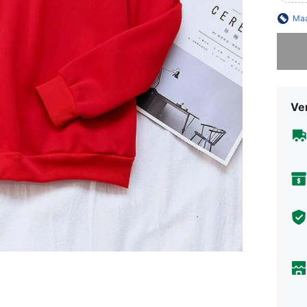
Maa
Sorry, d
Ve