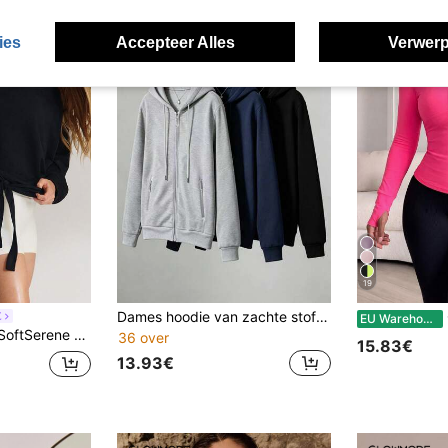
ies
Accepteer Alles
Verwerp
19
Dames hoodie van zachte stof in effen kleur met volledige ritssluiting, zijzakken, elastische manchetten, losse casual sportieve streetwear jas, streetstyle losse fit trainingsbroek, geschikt voor dagelijks gebruik, sport, fitness, buitenactiviteiten, perfect vakantiecadeau voor vriendin, geliefde, moeder
C
E
EU Warehouse
e en trekkoord aan de zoom, one-shoulder model, geschikt voor dagelijks gebruik.
36 over
15.83€
13.93€