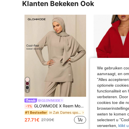
Klanten Bekeken Ook
We gebruiken cook
aanvraagt, en om 
"Alles accepteren
optionele cookies
functionaliteit e
4
8
verbeteren. Door 
GLOWMODE
cookies toe die n
GLOWMODE X Reem Modest Cool Flow Koelend Sneldrogend Zonbescherming Duimgaten Gesplitste Zijzoom Kwartrits Oversized Pullover Sweatshirt Training Hardlopen Workout Gym Studio Dagelijkse Actieve Kleding
-1%
19.49€
browserinstelling
in Zak Dames sport sweatshirts
#1 Bestseller
weten te komen o
27.71€
27.99€
selecteert u "Co
verwerken,
klikt 