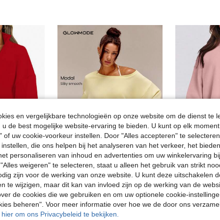
ies en vergelijkbare technologieën op onze website om de dienst te l
u de best mogelijke website-ervaring te bieden. U kunt op elk moment 
" of uw cookie-voorkeur instellen. Door "Alles accepteren" te selecteren,
 instellen, die ons helpen bij het analyseren van het verkeer, het bied
n het personaliseren van inhoud en advertenties om uw winkelervaring bi
4
4
"Alles weigeren" te selecteren, staat u alleen het gebruik van strikt noo
Dames korte fleecejas met kraag, ritssluiting en trekkoord voor de herfst/winter.
GLOWMODE
odig zijn voor de werking van onze website. U kunt deze uitschakelen 
GLOWMODE Modal zachte oversized off-shoulder sweatshirt voor dagelijks casual gebruik in lente en zomer
18.21€
en te wijzigen, maar dit kan van invloed zijn op de werking van de web
27.99€
ver de cookies die we gebruiken en om uw optionele cookie-instellinge
okies beheren". Voor meer informatie over hoe we de door ons verzam
u hier om ons Privacybeleid te bekijken.