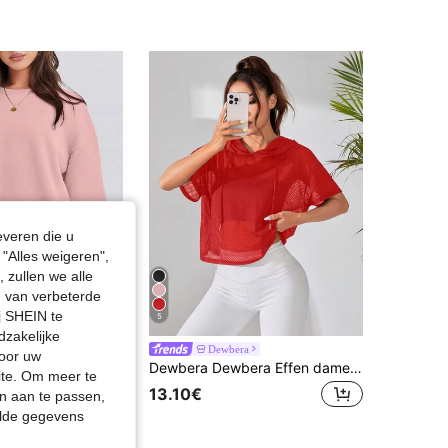
4.54
1.1K
30
4.54
1.1K
30
everen die u
"Alles weigeren",
 zullen we alle
en van verbeterde
j SHEIN te
5
dzakelijke
Casual sweatshirt met ronde hals voor dames, losse zachte pullover met lange mouwen voor sport
Dewbera
door uw
Dewbera Dewbera Effen damessweatshirt met capuchon en korte mouwen van mesh, modieus voor de zomer
site. Om meer te
13.10€
n aan te passen,
elde gegevens