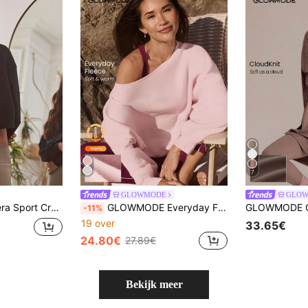
7
GLOWMODE
GLO
erkant en lange mouwen, sweatshirt, padel, tennis, pickleball, sportschool, fitness, yoga, pilates, dagelijkse casual kleding
GLOWMODE Everyday Fleece Shine Bright zachte, warme, lichtgewicht oversized off-the-shoulder pullover sweatshirt voor herfst en winter, voor buiten en dagelijks casual dragen
-11%
19 over
33.65€
24.80€
27.89€
Bekijk meer