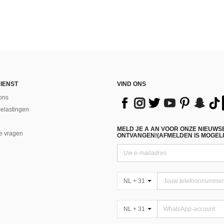
IENST
VIND ONS
ons
Belastingen
MELD JE A AN VOOR ONZE NIEUWS
e vragen
ONTVANGEN!(AFMELDEN IS MOGELI
NL + 31
NL + 31