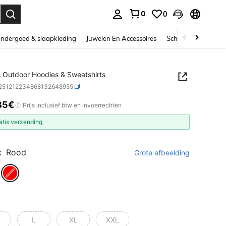
0
0
nden. Press Enter to select.
ndergoed & slaapkleding
Juwelen En Accessoires
Schoonheid & gezo
Outdoor Hoodies & Sweatshirts
t251212234868132648955
85€
ICE AND AVAILABILITY
Prijs inclusief btw en invoerrechten
atis verzending
:
Rood
Grote afbeelding
L
XL
XXL