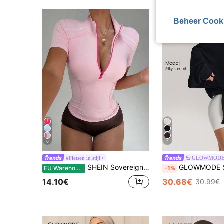
Beheer Cook
6
4
#Fietsen in stijl
GLOWMOD
SHEIN Sovereign Charm Lichtroze sexy sportieve sweatshirt voor dames, slim fit, half rits, opstaande kraag, contrasterende tape, korte mouwen, gym, zomer, yoga, hardlopen, tennis, golf top
GLOWMODE SoftSerene Modal Own Your Flow Zachte, zijdezachte, ademende trui met verstelbare taill
EU Warehouse
-1%
14.10€
30.68€
30.99€