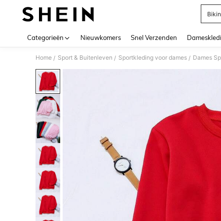
Bikin
Use up 
Categorieën
Nieuwkomers
Snel Verzenden
Dameskled
Home
Sport & Buitenleven
Sportkleding voor dames
Dames Spo
/
/
/