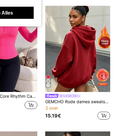
 Alles
ore Rhythm Casual, veelzijdige effen sweater met opstaande kraag en ritssluiting
GEMCHO
GEMCHO Rode dames sweatshirt, casual met lange mouwen, warme capuchon sweatshirt voor herfst en winter, geschikt voor studenten, geniet van buitenactiviteiten op elk moment!
2 over
15.19€