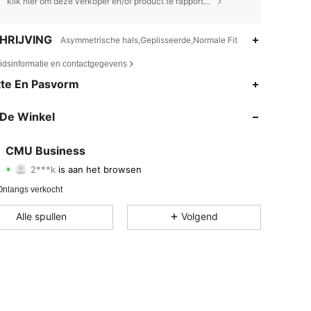
klik hier om deze verkoper en/of product te rapporteren.
HRIJVING
Asymmetrische hals,Geplisseerde,Normale Fit
eidsinformatie en contactgegevens
4.54
1.1K
30
te En Pasvorm
4.54
1.1K
30
De Winkel
4.54
1.1K
30
CMU Business
2***k
is aan het browsen
4.54
1.1K
30
Beoordeling
Artikelen
Volgers
Onlangs verkocht
4.54
1.1K
30
Alle spullen
Volgend
4.54
1.1K
30
4.54
1.1K
30
4.54
1.1K
30