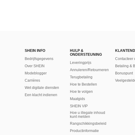
SHEIN INFO
HULP &
KLANTEND
ONDERSTEUNING
Bedrijfsgegevens
Contacteer 
Leveringprijs
Over SHEIN
Betaling & 
Annuleren/Retourneren
Modeblogger
Bonuspunt
Terugbetaling
Carrières
Veelgesteld
Hoe te Bestellen
Wet digitale diensten
Hoe te volgen
Een klacht indienen
Maatgids
SHEIN VIP
Hoe u illegale inhoud
kunt melden
Rangschikkingsbeleid
​Productinformatie