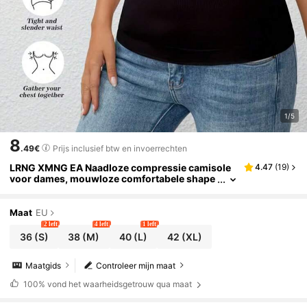
1/5
8
.49€
Prijs inclusief btw en invoerrechten
LRNG XMNG EA Naadloze compressie camisole
4.47
(
19
)
voor dames, mouwloze comfortabele shape
wear, fitness tailletrainer top, effen ondershi
rt
Maat
EU
2 left
4 left
1 left
36
(S)
38
(M)
40
(L)
42
(XL)
Maatgids
Controleer mijn maat
100%
vond het waarheidsgetrouw qua maat