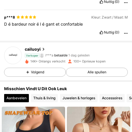
Nuttig
(0)
p***8
Kleur: Zwart / Maat: M
D
é
bardeur
noir
é
l
é
gant
et
confortable
Nuttig
(0)
409 Volgers
4.86
cailuoyi
l***a
betaalde
1 dag geleden
Verkoper
l***s
gevolgd
1 dag geleden
409 Volgers
4.86
14K+ Onlangs verkocht
100+ Opnieuw kopen
Volgend
Alle spullen
409 Volgers
4.86
Misschien Vindt U Dit Ook Leuk
409 Volgers
4.86
Aanbevelen
Thuis & living
Juwelen & horloges
Accessoires
S
409 Volgers
4.86
409 Volgers
4.86