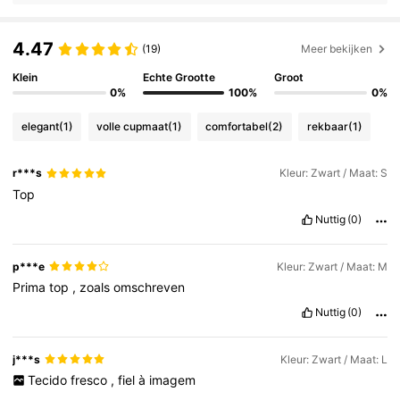
4.47
(19)
Meer bekijken
Klein
Echte Grootte
Groot
0%
100%
0%
elegant
(1)
volle cupmaat
(1)
comfortabel
(2)
rekbaar
(1)
r***s
Kleur: Zwart / Maat: S
Top
Nuttig
(0)
p***e
Kleur: Zwart / Maat: M
Prima
top
,
zoals
omschreven
Nuttig
(0)
j***s
Kleur: Zwart / Maat: L
Tecido
fresco
,
fiel
à
imagem