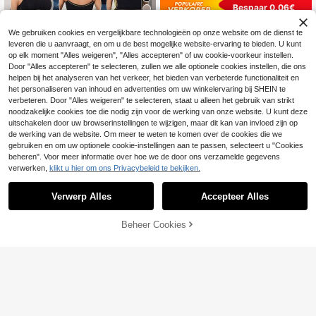
Bespaar 0.06€
Naadloze shapewear bodysuits top
We gebruiken cookies en vergelijkbare technologieën op onze website om de dienst te
s sport basislaag top voor dames bu
7
1 stuk naadloze, taillecorrigerende
.67€
7.73€
leveren die u aanvraagt, en om u de best mogelijke website-ervaring te bieden. U kunt
ikcontrole vest ronde hals geribbeld
bodysuit voor dames
8
e body shaping rekbaar ondergoed
op elk moment "Alles weigeren", "Alles accepteren" of uw cookie-voorkeur instellen.
.25€
8.26€
T-shirt
Door "Alles accepteren" te selecteren, zullen we alle optionele cookies instellen, die ons
helpen bij het analyseren van het verkeer, het bieden van verbeterde functionaliteit en
het personaliseren van inhoud en advertenties om uw winkelervaring bij SHEIN te
verbeteren. Door "Alles weigeren" te selecteren, staat u alleen het gebruik van strikt
noodzakelijke cookies toe die nodig zijn voor de werking van onze website. U kunt deze
uitschakelen door uw browserinstellingen te wijzigen, maar dit kan van invloed zijn op
de werking van de website. Om meer te weten te komen over de cookies die we
gebruiken en om uw optionele cookie-instellingen aan te passen, selecteert u "Cookies
beheren". Voor meer informatie over hoe we de door ons verzamelde gegevens
verwerken,
klikt u hier om ons Privacybeleid te bekijken.
Verwerp Alles
Accepteer Alles
Beheer Cookies
TOEVOEGEN AAN WINKELWAGEN
5
Bespaar 0.11€
Bespaar 0.01€
Dames afslankende c
EU Warehouse
amisole tanktop, nauwsluitend mou
#3 Bestseller
in Zwart Dames shapewear tops
1 stuk dames shapewear camisole,
wloos ondershirt met taille-shapere
naadloos tailletrainer vest, minimali
7
9
nde werking
.91€
7.92€
.29€
-1%
9.40€
stische afslankende camisole