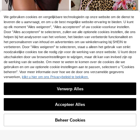
We gebruiken cookies en vergelijkbare technologieën op onze website om de dienst te
5
leveren die u aanvraagt, en om u de best mogelijke website-ervaring te bieden. U kunt
Sirith
op elk moment "Alles weigeren", "Alles accepteren" of uw cookie-voorkeur instellen.
17
Sirith Dames bikini set 3-delig
Door "Alles accepteren" te selecteren, zullen we alle optionele cookies instellen, die ons
NEW
in Europese en Amerikaanse stijl, se
helpen bij het analyseren van het verkeer, het bieden van verbeterde functionaliteit en
16
SHEIN Swim 1 stuk vakantie mode
.99€
xy en gedurfd, avant-garde, voor m
zwarte zomer casual strand vakanti
het personaliseren van inhoud en advertenties om uw winkelervaring bij SHEIN te
8
uziekfestival, feest, casual, Franse l
.41€
8.49€
e transparante mesh bikini cover-u
verbeteren. Door "Alles weigeren" te selecteren, staat u alleen het gebruik van strikt
uie vakantie, veelzijdig, contrastere
p rok, zwemkleding zwembroek sar
noodzakelijke cookies toe die nodig zijn voor de werking van onze website. U kunt deze
nde kleuren, kanten stof, kralenvers
ong wikkelrok
uitschakelen door uw browserinstellingen te wijzigen, maar dit kan van invloed zijn op
iering, strik, halternek, rugloos, zwe
de werking van de website. Om meer te weten te komen over de cookies die we
mtop met gerimpelde, geplooide zw
embroek en kanten rok, geschikt vo
gebruiken en om uw optionele cookie-instellingen aan te passen, selecteert u "Cookies
or Spring Break, herfst, Back to Sch
beheren". Voor meer informatie over hoe we de door ons verzamelde gegevens
ool, Oktoberfest, muziekfestival, va
verwerken,
klikt u hier om ons Privacybeleid te bekijken.
kantie, lenteactie
Verwerp Alles
Accepteer Alles
Beheer Cookies
TOEVOEGEN AAN WINKELWAGEN
38