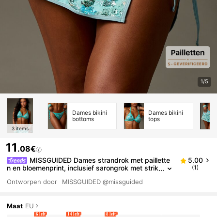
1/5
Dames bikini
Dames bikini
bottoms
tops
3
items
11
.08€
MISSGUIDED Dames strandrok met paillette
5.00
n en bloemenprint, inclusief sarongrok met strik
(1)
jes aan de zijkant, zomerse badkleding voor ee
Ontworpen door
MISSGUIDED
@missguided
n vakantie in een resort.
Maat
EU
6 left
14 left
8 left