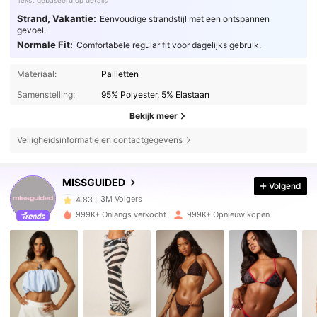
Tekst gebaseerd op details
Strand, Vakantie:
Eenvoudige strandstijl met een ontspannen
gevoel.
Normale Fit:
Comfortabele regular fit voor dagelijks gebruik.
Materiaal:
Pailletten
Samenstelling:
95% Polyester, 5% Elastaan
Bekijk meer
Veiligheidsinformatie en contactgegevens
3M Volgers
4.83
MISSGUIDED
Volgend
3M Volgers
4.83
999K+ Onlangs verkocht
999K+ Opnieuw kopen
3M Volgers
4.83
3M Volgers
4.83