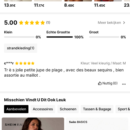
13
11
8
11
23
3M Volgers
4.83
.91€
.17€
.48€
.45€
5.00
(1)
Meer bekijken
3M Volgers
4.83
Klein
Echte Grootte
Groot
0%
100%
0%
3M Volgers
4.83
strandkleding
(1)
3M Volgers
4.83
c***r
Kleur: Veel kleurig / Maat: M
Tr
è
s
jolie
petite
jupe
de
plage
,
avec
des
beaux
sequins
,
bien
assortie
au
maillot
.
3M Volgers
4.83
Nuttig
(0)
3M Volgers
4.83
Misschien Vindt U Dit Ook Leuk
Aanbevelen
Accessoires
Schoenen
Tassen & Bagage
Sport &
3M Volgers
4.83