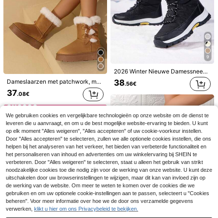
9
2026 Winter Nieuwe Damessneeuwlaarzen met Vetersluiting tot aan de Kuit, Winterschoenen tot aan de Kuit, Casual Outdoor Sportlaarzen, Veelzijdige Casual Schoenen, Geschikt voor Winterreizen
38
Dameslaarzen met patchwork, metalen gesp en ritssluiting, ronde neus, korte enkelband en stevige hak, modieus en geschikt voor dagelijks gebruik, herfst/winter, bontlaarzen, sneeuwlaarzen
.56€
37
.08€
We gebruiken cookies en vergelijkbare technologieën op onze website om de dienst te
10
leveren die u aanvraagt, en om u de best mogelijke website-ervaring te bieden. U kunt
ROMWE
op elk moment "Alles weigeren", "Alles accepteren" of uw cookie-voorkeur instellen.
ZVB Barefoot-vriendelijke waterschoenen, zachte strandschoenen voor dames om mee te zwemmen, duiken, vissen, sneldrogende zomersandalen voor buitenactiviteiten, antislip en ademend
ROMWE Kawaii Witte kant Getrimd Halfhoge sokken Voor vrouwen
Door "Alles accepteren" te selecteren, zullen we alle optionele cookies instellen, die ons
19
4
helpen bij het analyseren van het verkeer, het bieden van verbeterde functionaliteit en
.49€
.88€
het personaliseren van inhoud en advertenties om uw winkelervaring bij SHEIN te
Veel terugkerende klanten
verbeteren. Door "Alles weigeren" te selecteren, staat u alleen het gebruik van strikt
noodzakelijke cookies toe die nodig zijn voor de werking van onze website. U kunt deze
uitschakelen door uw browserinstellingen te wijzigen, maar dit kan van invloed zijn op
de werking van de website. Om meer te weten te komen over de cookies die we
6
gebruiken en om uw optionele cookie-instellingen aan te passen, selecteert u "Cookies
beheren". Voor meer informatie over hoe we de door ons verzamelde gegevens
Winter 2025 Nieuwe Stijl Pluche Enkellaarsjes, Modieuze Sneeuwlaarzen (Overdracht Inbegrepen)
verwerken,
klikt u hier om ons Privacybeleid te bekijken.
18