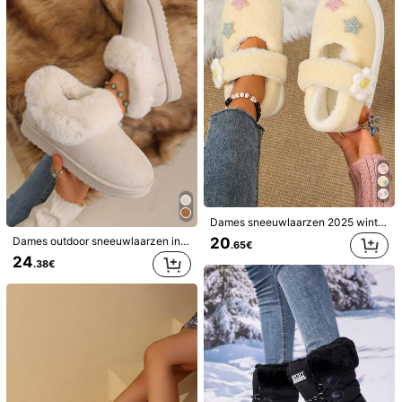
.17€
.78€
Veel terugkerende klanten
Veel terugkerende klanten
Dames sneeuwlaarzen 2025 winter huis pluche pantoffels warm thermisch gevoerd dikke zool outdoor wear
20
Dames outdoor sneeuwlaarzen in westernstijl, antislip, warm, modieus en veelzijdig, geschikt voor de lente, herfst en winter, met bontvoering.
.65€
24
.38€
25
Coolane
Damesschoenen met geometrische print en kleurblokken, waterschoenen met ronde neus, strandoutfits, slippers voor dames
Coolane Dames zomer Country Concert Uitgaan Strand Boho Basic Minimalistische Gewassen 100% Katoenen Broek
13
.78€
19
.49€