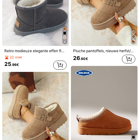
1/9
44
4
.83€
Retro modieuze elegante effen fleece sneeuwlaarzen voor dames, dikke antislip enkellaarsjes, warm en koudebestendig, nieuwe dikke en warme antivries sneeuwlaarzen voor de winter, antislip comfortabele sneeuwlaarzen, unisex design, outdoor antislip comfortabele schoenen met dikke platte zolen, winterslippers
Pluche pantoffels, nieuwe herfst/winter buiten/binnen dikke zool warme laarzen, sneeuwlaarzen
Dames sneeuwlaarzen
26
22 over
.60€
25
.96€
Maat
:
EU
Standaard
EUR35.5
(CN35)
EUR36
(CN36)
EUR36.5
(CN37)
EUR37.5
(CN38)
EUR38
(CN39)
EUR39
(CN40)
Hoev.:
Verzenden naar
Netherlands
Gratis verzending
Geschatte levertijd:
4-9 werkdagen