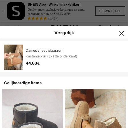
SHEIN App - Winkel makkelijker!
×
Ontdek meer exclusieve kortingen en extra
DOWNLOAD
aanbiedingen in de SHEIN APP!
(5,417)
Vergelijk
Dames sneeuwlaarzen
Kastanjebruin (platte onderkant)
44.83€
Gelijkaardige items