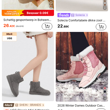
4
30-daagse gratis retournering
Bespaar 0.09€
Onderhevig aan eerlijk gebruiksbeleid
Solecia
Schattig gespontwerp in Boheemse stijl, nieuw modieus explosiemodel damessneeuwlaarzen in grote maten, zachte pantoffels voor buiten en binnen in de herfst/winter, dikke zool, warme, bonten laarzen met een cross-border effect
Solecia Comfortabele dikke zool bruine damessneeuwlaarzen, thermische voering van imitatiesuède, geweven afwerking, warme thermische pantoffels voor binnen en buiten
Veilige betalingen · Privacybescherming
26
22
.42€
26.51€
.88€
Verkocht en verzonden door professionele handelaar:
ASDSAFD
Informatie en verplichtingen van de verkoper
klik hier om deze verkoper en/of product te rapporteren.
Productdetails
Details:
kruis
Bekijk meer
Veiligheidsinformatie en contactgegevens
86 Volgers
4.03
86 Volgers
4.03
ASDSAFD
5
86 Volgers
4.03
SHEIN - BRANDS
2026 Winter Dames Outdoor Casual Veelzijdige Sportlaarzen Patchwork Vetersluiting Hoge Schacht Warme Sneeuwlaarzen Halfhoge Winterschoenen Maat 36-42
86 Volgers
4.03