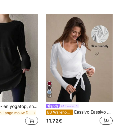
14
Dames fitness- en yogatop, sneldrogend sportshirt, geschikt voor hardlopen en fitness, elastische compressiebasislaag, zwart, lente
Eassivo
Eassivo Eassivo Casual sport T-shirt met lange mouwen voor dames, lichtgewicht textuurontwerp, veelzijdig voor alle seizoenen
EU Warehouse
in Lange mouw Dames sportshirts en tanktops
11.72€