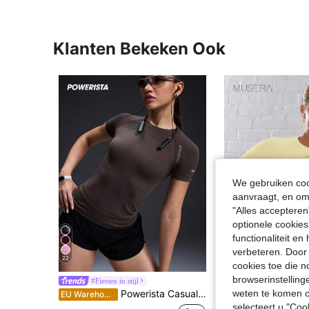
Klanten Bekeken Ook
We gebruiken cook
aanvraagt, en om 
"Alles accepteren
optionele cookies
functionaliteit e
verbeteren. Door 
22
19
cookies toe die n
browserinstelling
#Fietsen in stijl
#Fietsen in stijl
Powerista Casual dames T-shirt met ronde hals en korte mouwen, met letterprint, zomer
Musera Sport Lange mouwen, nauwsluitend model 
weten te komen o
EU Warehouse
EU Warehouse
selecteert u "Co