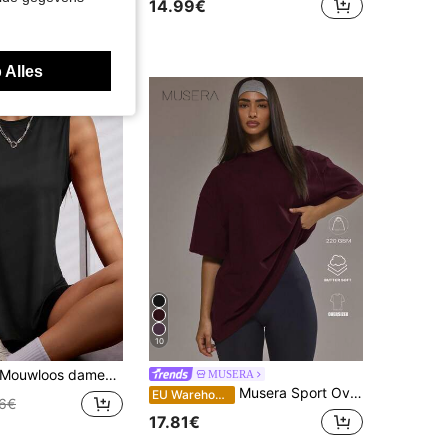
14.99€
 Alles
10
uwloos dames T-shirt met wijde schouders, geschikt voor feestjes, sport, buitenactiviteiten, stadswandelingen, alle seizoenen, onmisbaar voor de lente/zomer.
MUSERA
Musera Sport Oversized T-shirt van zachte fleece voor padel, herfst/winter, actieve kleding, sport, sportschool en workout.
EU Warehouse
76€
17.81€