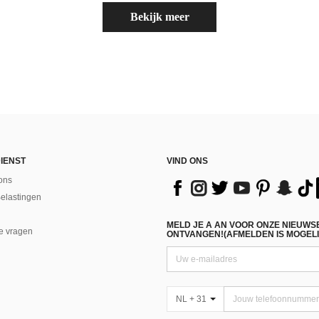
Bekijk meer
IENST
VIND ONS
ons
Belastingen
MELD JE A AN VOOR ONZE NIEUWS
e vragen
ONTVANGEN!(AFMELDEN IS MOGELI
NL + 31