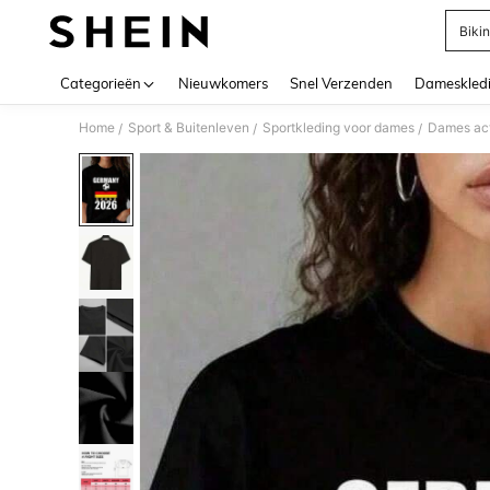
Bikin
Use up 
Categorieën
Nieuwkomers
Snel Verzenden
Dameskled
Home
Sport & Buitenleven
Sportkleding voor dames
Dames act
/
/
/