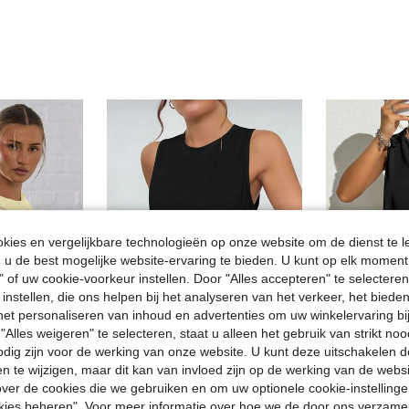
ies en vergelijkbare technologieën op onze website om de dienst te l
u de best mogelijke website-ervaring te bieden. U kunt op elk moment 
" of uw cookie-voorkeur instellen. Door "Alles accepteren" te selecteren,
 instellen, die ons helpen bij het analyseren van het verkeer, het bied
n het personaliseren van inhoud en advertenties om uw winkelervaring bi
"Alles weigeren" te selecteren, staat u alleen het gebruik van strikt noo
9
6
odig zijn voor de werking van onze website. U kunt deze uitschakelen 
en te wijzigen, maar dit kan van invloed zijn op de werking van de web
S
Exploreva
EU Warehouse
met duimgaten, cropped sporttop, geschikt voor padel, tennis, pickleball en de sportschool. Citroengeel.
Exploreva Geometrisch Jacquard Uitgeholde Schouder Asymmetrische Zoom Sport T-shirt Training Tanktop
ver de cookies die we gebruiken en om uw optionele cookie-instellinge
EU Warehouse
10.88€
okies beheren". Voor meer informatie over hoe we de door ons verzam