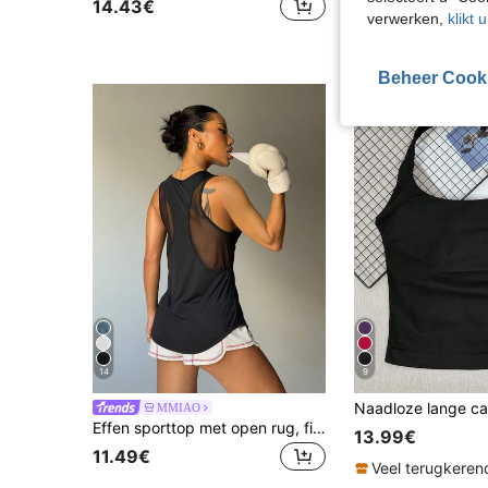
#2 Bestseller
14.43€
verwerken,
klikt 
13.85€
Beheer Cook
14
9
MMIAO
Effen sporttop met open rug, fitnessvest, gaming outfit
13.99€
11.49€
Veel terugkeren