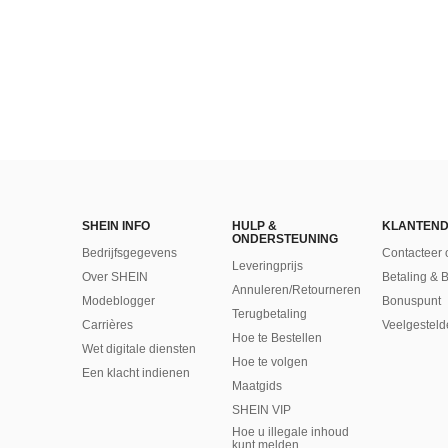
SHEIN INFO
HULP &
KLANTEND
ONDERSTEUNING
Bedrijfsgegevens
Contacteer 
Leveringprijs
Over SHEIN
Betaling & 
Annuleren/Retourneren
Modeblogger
Bonuspunt
Terugbetaling
Carrières
Veelgesteld
Hoe te Bestellen
Wet digitale diensten
Hoe te volgen
Een klacht indienen
Maatgids
SHEIN VIP
Hoe u illegale inhoud
kunt melden