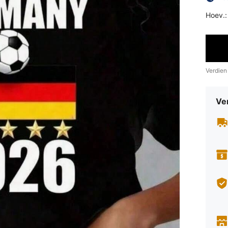
Hoev.:
Verdien
Ve