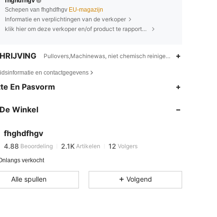
fhghdfhgv
Schepen van fhghdfhgv
EU-magazijn
Informatie en verplichtingen van de verkoper
klik hier om deze verkoper en/of product te rapporteren.
HRIJVING
Pullovers,Machinewas, niet chemisch reinigen,Medium stretch
eidsinformatie en contactgegevens
te En Pasvorm
4.88
2.1K
12
4.88
2.1K
12
De Winkel
4.88
2.1K
12
4.88
2.1K
12
fhghdfhgv
4.88
2.1K
12
Beoordeling
Artikelen
Volgers
w***f
gevolgd
1 dag geleden
4.88
2.1K
12
Onlangs verkocht
4.88
2.1K
12
Alle spullen
Volgend
4.88
2.1K
12
4.88
2.1K
12