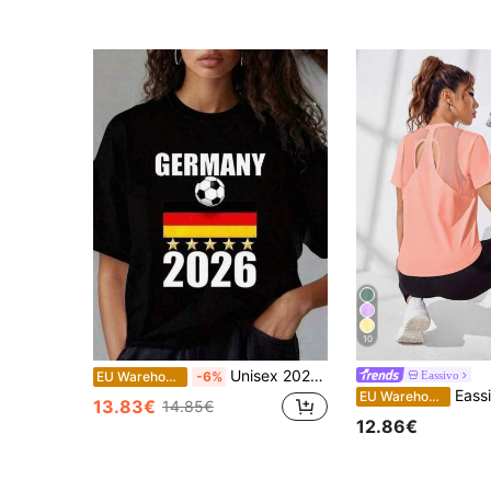
10
Unisex 2026 World Cup T-shirt, voetbalfan-T-shirt, heren-T-shirts, heren-zomerkleding, dames-T-shirts met ronde hals en korte mouwen met interessante prints. Dames voetbal-T-shirt met Duitse nationale teamsterren voor het WK 2026, zwart, geschikt voor kerstfeesten, sportactiviteiten, oudejaarsfeesten, uitstapjes, sport en andere feestelijke geschenken (220g). T-shirts met prints 100% katoen, cadeau voor sportfans. Nieuwe collectie streetwear merk kleding T-shirts voor mannen en vrouwen. Tops voor vrouwen, bijpassende outfits voor volwassenen en kinderen. Gym Y2k Sport Hombre Verano.
Eassivo
EU Warehouse
-6%
Eassivo Eassivo Dames effe
EU Warehouse
13.83€
14.85€
12.86€