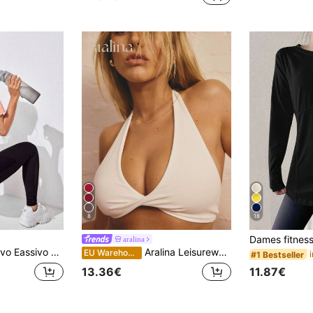
in Actieve tops voor dames
#9 Bestseller
(1000+)
8
18
aralina
n casual sport T-shirt met korte mouwen voor de sportschool
Aralina Leisurewear Active Dames Croptop met gedraaide voorkant en halternek
EU Warehouse
#1 Bestseller
11.87€
13.36€