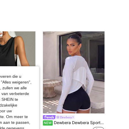
4.88
2.1K
12
everen die u
"Alles weigeren",
 zullen we alle
en van verbeterde
j SHEIN te
dzakelijke
door uw
site. Om meer te
HEIN Naadloze effen racerback crop sport tanktop getailleerd shirtworkout tanktop
Dewbera
Dewbera Dewbera Sport T-shirt met lange mouwen, effen kleur en mesh patchwork
n aan te passen,
NEW
elde gegevens