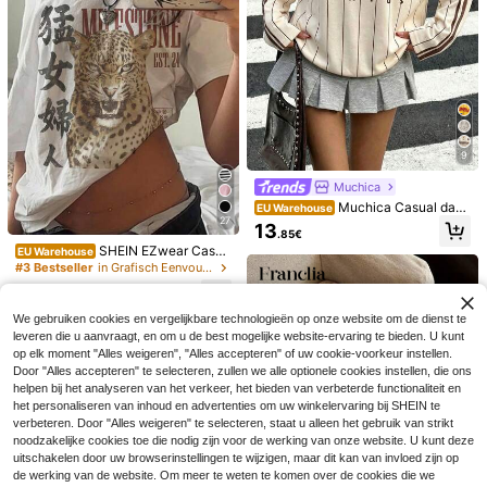
e casual, esthetisch
9
Muchica
Muchica Casual dam
EU Warehouse
27
es sweatshirt met ronde hals en lan
13
.85€
ge mouwen in lichtgeel, gecombine
SHEIN EZwear Casua
EU Warehouse
erd met een contrasterende bruine
l minimalistisch T-shirt met all-over
#3 Bestseller
in Grafisch Eenvoudige casual T-shirts
kraag en gestreepte mouwen. De p
4
print, off-shoulder model en korte
aardenprint geeft een retro, acade
12
mouwen voor dames
.99€
mische, klassieke, modieuze, jeugd
1st Dames Zomerse Losse Casual T
ige en streetwear-uitstraling. Gladd
We gebruiken cookies en vergelijkbare technologieën op onze website om de dienst te
-shirt met Korte Mouwen, INS Y2K
12
Nieuw T-shirt met V-hals, effen kle
e en comfortabele stof, een ideale k
.49€
leveren die u aanvraagt, en om u de best mogelijke website-ervaring te bieden. U kunt
Ontspannen Sportieve Stijl "TIRED
ur, off-shoulder en contrasterende k
euze voor de herfst.
11
MOMS CLUB" Grafische Print T-shi
op elk moment "Alles weigeren", "Alles accepteren" of uw cookie-voorkeur instellen.
.81€
11.86€
anten details, losvallend en casual,
rt Roze
Door "Alles accepteren" te selecteren, zullen we alle optionele cookies instellen, die ons
voor dames (Europese en Amerikaa
nse maten) in wit, lente/zomer 202
helpen bij het analyseren van het verkeer, het bieden van verbeterde functionaliteit en
4.
het personaliseren van inhoud en advertenties om uw winkelervaring bij SHEIN te
verbeteren. Door "Alles weigeren" te selecteren, staat u alleen het gebruik van strikt
noodzakelijke cookies toe die nodig zijn voor de werking van onze website. U kunt deze
uitschakelen door uw browserinstellingen te wijzigen, maar dit kan van invloed zijn op
de werking van de website. Om meer te weten te komen over de cookies die we