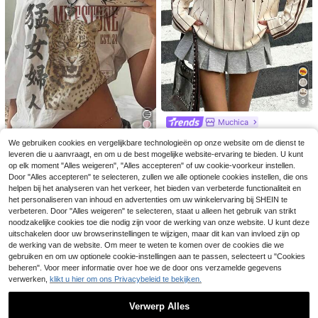
9
Muchica
Muchica Casual dam
EU Warehouse
We gebruiken cookies en vergelijkbare technologieën op onze website om de dienst te
27
es sweatshirt met ronde hals en lan
13
.85€
leveren die u aanvraagt, en om u de best mogelijke website-ervaring te bieden. U kunt
ge mouwen in lichtgeel, gecombine
Nieuwe geborduurde camisole met
SHEIN EZwear Casua
EU Warehouse
erd met een contrasterende bruine
op elk moment "Alles weigeren", "Alles accepteren" of uw cookie-voorkeur instellen.
spaghettibandjes voor dames, casu
l minimalistisch T-shirt met all-over
#2 Bestseller
in Grafisch Eenvoudige casual T-shirts
kraag en gestreepte mouwen. De p
11
Damesmode T-shirt met lange mou
Door "Alles accepteren" te selecteren, zullen we alle optionele cookies instellen, die ons
.38€
al slim fit sexy vakantie woon-werk
print, off-shoulder model en korte
aardenprint geeft een retro, acade
wen, ronde hals, regular fit, losse pa
#2 Bestseller
in Kantoor Kantoor T-shirts
helpen bij het analyseren van het verkeer, het bieden van verbeterde functionaliteit en
12
verkeer dagelijks dragen, lente/zom
mouwen voor dames
.99€
mische, klassieke, modieuze, jeugd
svorm, veelzijdige casual herfst/win
het personaliseren van inhoud en advertenties om uw winkelervaring bij SHEIN te
er zwart
7
ige en streetwear-uitstraling. Gladd
ter nieuwe plus size top, herfstesse
.64€
verbeteren. Door "Alles weigeren" te selecteren, staat u alleen het gebruik van strikt
e en comfortabele stof, een ideale k
ntiële, gemakkelijk te combineren
noodzakelijke cookies toe die nodig zijn voor de werking van onze website. U kunt deze
euze voor de herfst.
uitschakelen door uw browserinstellingen te wijzigen, maar dit kan van invloed zijn op
de werking van de website. Om meer te weten te komen over de cookies die we
gebruiken en om uw optionele cookie-instellingen aan te passen, selecteert u "Cookies
beheren". Voor meer informatie over hoe we de door ons verzamelde gegevens
verwerken,
klikt u hier om ons Privacybeleid te bekijken.
Verwerp Alles