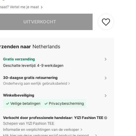
 maat? Vertel me je maat
it product is uitverkocht.
UITVERKOCHT
rzenden naar
Netherlands
Gratis verzending
Geschatte levertijd:
4-9 werkdagen
30-daagse gratis retournering
Onderhevig aan eerlijk gebruiksbeleid
Winkelbeveiliging
Veilige betalingen
Privacybescherming
Verkocht door professionele handelaar: YIZI Fashion TEE
Schepen van YIZI Fashion TEE
Informatie en verplichtingen van de verkoper
klik hier om deze verkoper en/of product te rapporteren.