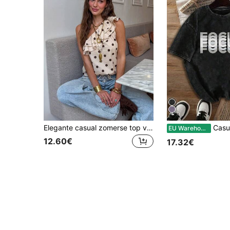
Elegante casual zomerse top voor dames met polkadot, ruches en één schouder, geschikt voor feest, strandvakantie, verjaardag en uitstapjes
Casual dames T-shirt met Focus-
EU Warehouse
12.60€
17.32€