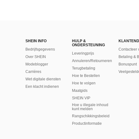
SHEIN INFO
HULP &
KLANTEND
ONDERSTEUNING
Bedrijfsgegevens
Contacteer 
Leveringprijs
Over SHEIN
Betaling & 
Annuleren/Retourneren
Modeblogger
Bonuspunt
Terugbetaling
Carrières
Veelgesteld
Hoe te Bestellen
Wet digitale diensten
Hoe te volgen
Een klacht indienen
Maatgids
SHEIN VIP
Hoe u illegale inhoud
kunt melden
Rangschikkingsbeleid
​Productinformatie