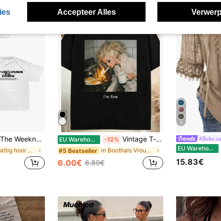
ies
Accepteer Alles
Verwerp
8
he Weekndd After Hours Til Dawn Tour Oversized Wit Unisex T-shirt, Dubbelzijdig bedrukt, Groot metallic XO-logo, Hart op de voorkant, Tourtitel, Lijst met steden op de achterkant, Streetwear Pop
Vintage T-shirt in jaren 90-stijl met een grappige poppengezicht-meme, een verwassen effect en gemaakt van verschillende stoffen. Zomertop.
#Boho cas
EU Warehouse
-12%
E
EU Warehouse
in Schattig hoor Vrouwen T-shirts
in Boothals Vrouwen Tops, Blouses & Tee
#5 Bestseller
15.83€
6.00€
6.89€