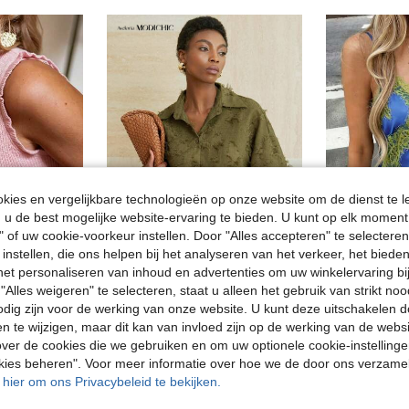
ies en vergelijkbare technologieën op onze website om de dienst te l
u de best mogelijke website-ervaring te bieden. U kunt op elk moment 
" of uw cookie-voorkeur instellen. Door "Alles accepteren" te selecteren,
 instellen, die ons helpen bij het analyseren van het verkeer, het bied
11
11
n het personaliseren van inhoud en advertenties om uw winkelervaring bi
Casual sexy mouwloze ronde hals gebreide top met pailletten voor dames, 2026 nieuwe mode elegante top
#Vintage olijfgroen
"Alles weigeren" te selecteren, staat u alleen het gebruik van strikt noo
in Doorzichtig Dagelijkse shirts
#1 Bestseller
Aveloria Modichic Olijfgroen 3/4-mouw casual overhemd, relaxte pasvorm, klassieke kraag, comfortabel om te dragen
EU Warehouse
odig zijn voor de werking van onze website. U kunt deze uitschakelen 
11.87€
(1000+)
in Doorzichtig Dagelijkse shirts
in Doorzichtig Dagelijkse shirts
#1 Bestseller
#1 Bestseller
en te wijzigen, maar dit kan van invloed zijn op de werking van de web
(1000+)
(1000+)
ver de cookies die we gebruiken en om uw optionele cookie-instellinge
23.75€
in Doorzichtig Dagelijkse shirts
#1 Bestseller
okies beheren". Voor meer informatie over hoe we de door ons verzam
(1000+)
u hier om ons Privacybeleid te bekijken.