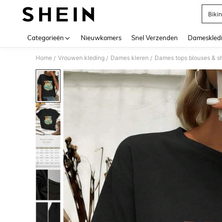
Bikin
Use up 
Categorieën
Nieuwkomers
Snel Verzenden
Dameskled
Home
Vrouwen kleding
Dames kleren
Dames tops blouses & sh
/
/
/