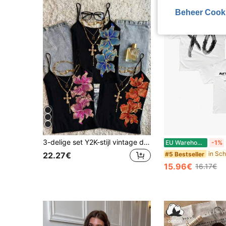
Beheer Cook
3-delige set Y2K-stijl vintage dames camisole met bloemenborduursel en pailletten, mouwloos, elegant voor uitjes, feestjes en zomerse vakanties.
T
EU Warehouse
-1%
#5 Bestseller
22.27€
15.96€
16.17€