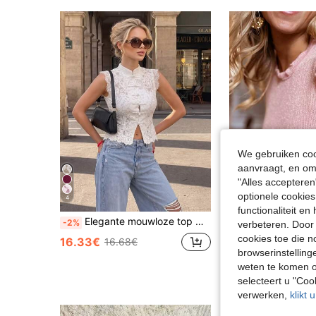
We gebruiken cook
aanvraagt, en om 
"Alles accepteren
optionele cookies
4
15
functionaliteit e
Elegante mouwloze top met knoopjes en boho-kant in effen kleur, opengewerkt, sexy cropped top met opengewerkt, semi-transparante details, Chinese cheongsam-kraag met knoopjes, casual cropped model met getailleerde snit, top voor bruiloften/uitgaan, witte zomertop
-2%
verbeteren. Door 
22 over
cookies toe die n
16.33€
16.68€
browserinstelling
8.58€
weten te komen o
selecteert u "Co
verwerken,
klikt 