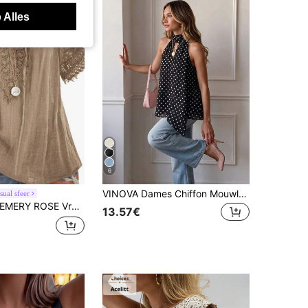
 Alles
6
VINOVA Dames Chiffon Mouwloze Top, Bohemian Stijl Zoete Polka Dot Casual Blouse, Schattige Zomeroutfit, Feest Nachtclub Vakantie Kleding
ual sfeer
MERY ROSE Vrouwen effen korte mouw ruche detail casual blouse, alledaagse kleding
13.57€