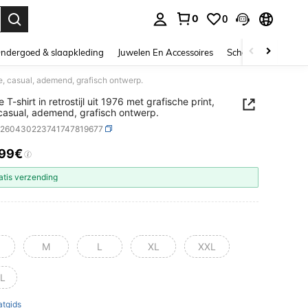
0
0
nden. Press Enter to select.
ndergoed & slaapkleding
Juwelen En Accessoires
Schoonheid & gezo
ente, casual, ademend, grafisch ontwerp.
 T-shirt in retrostijl uit 1976 met grafische print,
 casual, ademend, grafisch ontwerp.
z260430223741747819677
.99€
ICE AND AVAILABILITY
atis verzending
M
L
XL
XXL
L
tgids