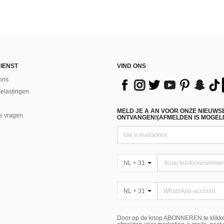
IENST
VIND ONS
ons
Belastingen
MELD JE A AN VOOR ONZE NIEUWS
e vragen
ONTVANGEN!(AFMELDEN IS MOGELI
NL + 31
NL + 31
Door op de knop ABONNEREN te klikke