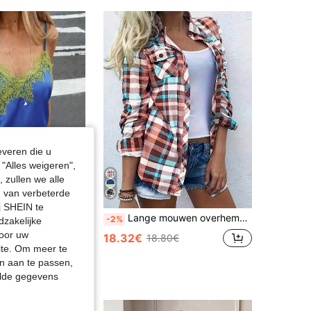
everen die u
"Alles weigeren",
 zullen we alle
en van verbeterde
j SHEIN te
Zachte satijnen camisole top voor dames met V-hals, asymmetrische kanten zoom, getailleerd, semi-transparant wimperkantontwerp, zomerse casual, esthetisch
Lange mouwen overhemd met ruitprint, omgeslagen kraag, knoopsluiting en voorzak, casual roze lente
-2%
dzakelijke
door uw
18.32€
18.80€
site. Om meer te
n aan te passen,
elde gegevens