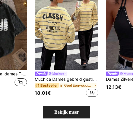
letterprint, gewassen, ronde hals, korte mouwen, lente/zomer/herfst, zwart
Muchica
Mystra
Muchica Dames gebreid gestreept loshangend T-shirt met lange mouwen
in Geel Eenvoudige casual T-shirts
#1 Bestseller
12.13€
18.01€
Bekijk meer