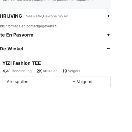
HRIJVING
Nee,Retro,Gewone mouw
eidsinformatie en contactgegevens
4.41
2K
19
te En Pasvorm
4.41
2K
19
De Winkel
4.41
2K
19
4.41
2K
19
YIZI Fashion TEE
4.41
2K
19
Beoordeling
Artikelen
Volgers
e***e
gevolgd
1 dag geleden
4.41
2K
19
Alle spullen
Volgend
4.41
2K
19
4.41
2K
19
4.41
2K
19
4.41
2K
19