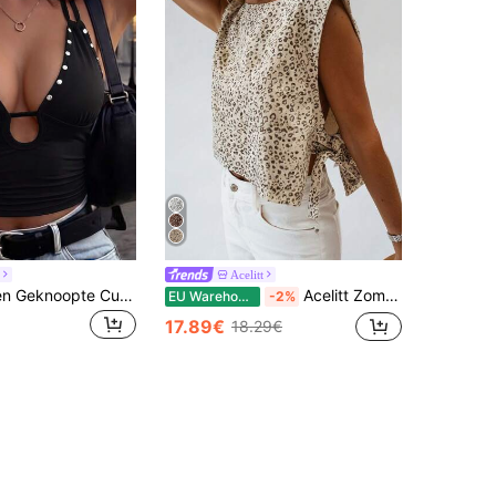
Acelitt
Dames Zilveren Geknoopte Cutout Halter Crop Top Zwart Dubbele Band Diepe V-hals Mouwloos Cami Top Zomer Rave Festival Feest Uitgaan Y2K Tanktop Casual
Acelitt Zomerse mode: mouwloze tanktop met ronde hals en abrikooskleurige luipaardprint en strikdetail, casual voor vakantie.
EU Warehouse
-2%
17.89€
18.29€