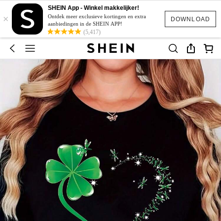
SHEIN App - Winkel makkelijker!
×
Ontdek meer exclusieve kortingen en extra
DOWNLOAD
aanbiedingen in de SHEIN APP!
(5,417)