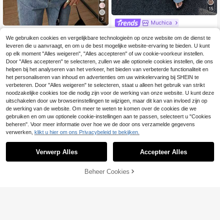
15
7
Muchica
Muchica Casual, losv
HUACAITA
EU Warehouse
We gebruiken cookies en vergelijkbare technologieën op onze website om de dienst te
allend gestreept T-shirt met verlaag
15
Franse satijnen kanten patchwork z
.49€
de schouders voor dames, zomer
leveren die u aanvraagt, en om u de best mogelijke website-ervaring te bieden. U kunt
oom elegante sexy bandeau top, str
16
op elk moment "Alles weigeren", "Alles accepteren" of uw cookie-voorkeur instellen.
.49€
andvakantie, reizen zomer
Door "Alles accepteren" te selecteren, zullen we alle optionele cookies instellen, die ons
helpen bij het analyseren van het verkeer, het bieden van verbeterde functionaliteit en
het personaliseren van inhoud en advertenties om uw winkelervaring bij SHEIN te
verbeteren. Door "Alles weigeren" te selecteren, staat u alleen het gebruik van strikt
noodzakelijke cookies toe die nodig zijn voor de werking van onze website. U kunt deze
uitschakelen door uw browserinstellingen te wijzigen, maar dit kan van invloed zijn op
de werking van de website. Om meer te weten te komen over de cookies die we
gebruiken en om uw optionele cookie-instellingen aan te passen, selecteert u "Cookies
beheren". Voor meer informatie over hoe we de door ons verzamelde gegevens
verwerken,
klikt u hier om ons Privacybeleid te bekijken.
Verwerp Alles
Accepteer Alles
TOEVOEGEN AAN
Beheer Cookies
SHOP NU
WINKELWAGEN
14
17
Muchica
Lente/Zomer Ultra Losse Longline T
Muchica Dames lent
EU Warehouse