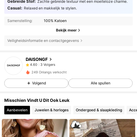
Gebreide Stof:
Zachte gebreide textuur met een moeiteloze charme.
Casual:
Relaxed en makkelijk te stylen.
Samenstelling:
100% Katoen
Bekijk meer
Veiligheidsinformatie en contactgegevens
3 Volgers
4.60
DAISONGF
3 Volgers
4.60
e***8
gevolgd
1 dag geleden
3 Volgers
4.60
249 Onlangs verkocht
3 Volgers
4.60
Volgend
Alle spullen
Misschien Vindt U Dit Ook Leuk
Aanbevelen
Juwelen & horloges
Ondergoed & slaapkleding
Acce