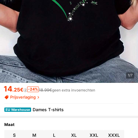
1/7
14
.25€
-24%
18.99€
geen extra invoerrechten
Prijsverlaging
Dames T-shirts
EU Warehouse
Maat
S
M
L
XL
XXL
XXXL