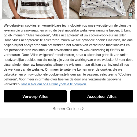
10
11
Dames zomer T-shirt
EU Warehouse
4
We gebruiken cookies en vergelijkbare technologieën op onze website om de dienst te
met schildpadmotief, bloemen- en l
11
Zachte satijnen camisole top voor d
.87€
leveren die u aanvraagt, en om u de best mogelijke website-ervaring te bieden. U kunt
etterprint, casual, losvallend, ronde
Franclia Casual veelz
EU Warehouse
ames met V-hals, asymmetrische k
11
hals, perfect voor strandvakantie.
op elk moment "Alles weigeren", "Alles accepteren" of uw cookie-voorkeur instellen.
ijdige dames tanktop met polkadot
.87€
#2 Bestseller
in Mouwloos Vrouwen T-shirts
anten zoom, getailleerd, semi-trans
print en bh-cups
Door "Alles accepteren" te selecteren, zullen we alle optionele cookies instellen, die ons
parant wimperkantontwerp, zomers
4
13
.36€
13.49€
helpen bij het analyseren van het verkeer, het bieden van verbeterde functionaliteit en
e casual, esthetisch
EMERY ROSE Color B
EU Warehouse
het personaliseren van inhoud en advertenties om uw winkelervaring bij SHEIN te
lock gestreepte vleermuismouwen
12
verbeteren. Door "Alles weigeren" te selecteren, staat u alleen het gebruik van strikt
.99€
T-shirt voor de zomer Grafische T-
noodzakelijke cookies toe die nodig zijn voor de werking van onze website. U kunt deze
shirts Dames Tops
uitschakelen door uw browserinstellingen te wijzigen, maar dit kan van invloed zijn op
de werking van de website. Om meer te weten te komen over de cookies die we
gebruiken en om uw optionele cookie-instellingen aan te passen, selecteert u "Cookies
beheren". Voor meer informatie over hoe we de door ons verzamelde gegevens
verwerken,
klikt u hier om ons Privacybeleid te bekijken.
Toon vergelijkbare artikelen die op voorraad zijn
Zie alle
Verwerp Alles
Accepteer Alles
Sorry, dit product is uitverkocht.
Beheer Cookies
UITVERKOCHT
5
Damesmode T-shirt met lange mou
wen, ronde hals, regular fit, losse pa
#4 Bestseller
in Kantoor Kantoor T-shirts
Dames zomer 100% k
EU Warehouse