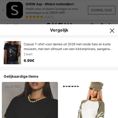
SHEIN App - Winkel makkelijker!
×
Ontdek meer exclusieve kortingen en extra
DOWNLOAD
aanbiedingen in de SHEIN APP!
(5,417)
Vergelijk
Casual T-shirt voor dames uit 2026 met ronde hals en korte
mouwen, met een silhouet van een kikkerprinses, aangename
kleuren, eenvoudige stijl die je unieke persoonlijkheid
Zwart
benadrukt, unisex top, herenblouses
6.99€
Gelijkaardige items