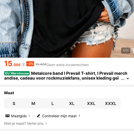
1/11
15
-2%
15.40€
.00€
Geen extra invoerrechten
Metalcore band I Prevail T-shirt, I Prevail merch
EU Warehouse
andise, cadeau voor rockmuziekfans, unisex kleding geï
nspireerd op het album Trauma True Power Lifelines.
Maat
S
M
L
XL
XXL
XXXL
Maatgids
Controleer mijn maat
Niet je maat? Vertel ons