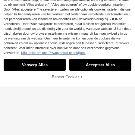
-shirt met asymmetrische halslijn e
12
MOMS CLUB" Grafische Print T-shi
op elk moment "Alles weigeren", "Alles accepteren" of uw cookie-voorkeur instellen.
.37€
12.49€
n open rug, effen kleur, zomer
rt Roze
Door "Alles accepteren" te selecteren, zullen we alle optionele cookies instellen, die ons
helpen bij het analyseren van het verkeer, het bieden van verbeterde functionaliteit en
het personaliseren van inhoud en advertenties om uw winkelervaring bij SHEIN te
verbeteren. Door "Alles weigeren" te selecteren, staat u alleen het gebruik van strikt
noodzakelijke cookies toe die nodig zijn voor de werking van onze website. U kunt deze
uitschakelen door uw browserinstellingen te wijzigen, maar dit kan van invloed zijn op
de werking van de website. Om meer te weten te komen over de cookies die we
gebruiken en om uw optionele cookie-instellingen aan te passen, selecteert u "Cookies
beheren". Voor meer informatie over hoe we de door ons verzamelde gegevens
verwerken,
klikt u hier om ons Privacybeleid te bekijken.
Verwerp Alles
Accepteer Alles
TOEVOEGEN AAN
Beheer Cookies
SHOP NU
WINKELWAGEN
The Weekndd After H
EU Warehouse
ours Til Dawn Tour Oversized Wit U
#5 Bestseller
in Schattig hoor Vrouwen T-shirts
16
nisex T-shirt, Dubbelzijdig bedrukt,
15
Groot metallic XO-logo, Hart op de
.96€
-1%
16.17€
SUMWON Women
voorkant, Tourtitel, Lijst met steden
op de achterkant, Streetwear Pop
SUMWON WOMEN Oversized Ragl
an T-shirt met lange mouwen en gr
#1 Bestseller
in Veelkleurig Vrouwen T-shirts
afische print voor dames met kleurb
17
lokontwerp en versleten details
.84€