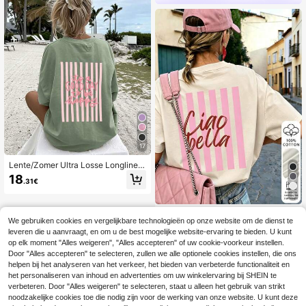
17
Lente/Zomer Ultra Losse Longline T
op, Dames T-shirt, Leuke Gestreept
18
.31€
e Slogan "Today Is A Happy Day" P
rint, Casual, Uitstapje, Y2K, Boneng
5
roene Top
Dames zomer 100% k
EU Warehouse
We gebruiken cookies en vergelijkbare technologieën op onze website om de dienst te
atoen vintage cartoon Engelse grafi
#3 Bestseller
in Katoen Vrouwen Tops, Blouses & Tee
leveren die u aanvraagt, en om u de best mogelijke website-ervaring te bieden. U kunt
sche print T-shirt met korte mouwe
11
n, retro ronde hals rugprint casual d
op elk moment "Alles weigeren", "Alles accepteren" of uw cookie-voorkeur instellen.
.38€
agelijkse streetwear top, Y2K esthe
Door "Alles accepteren" te selecteren, zullen we alle optionele cookies instellen, die ons
tiek
helpen bij het analyseren van het verkeer, het bieden van verbeterde functionaliteit en
het personaliseren van inhoud en advertenties om uw winkelervaring bij SHEIN te
verbeteren. Door "Alles weigeren" te selecteren, staat u alleen het gebruik van strikt
noodzakelijke cookies toe die nodig zijn voor de werking van onze website. U kunt deze