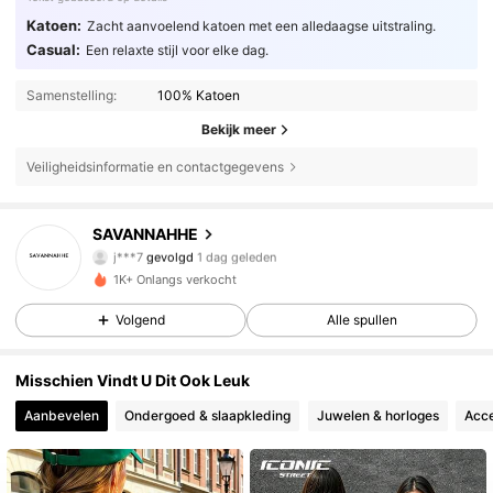
Katoen:
Zacht aanvoelend katoen met een alledaagse uitstraling.
Casual:
Een relaxte stijl voor elke dag.
Samenstelling:
100% Katoen
Bekijk meer
114 Volgers
4.68
Veiligheidsinformatie en contactgegevens
114 Volgers
4.68
114 Volgers
4.68
SAVANNAHHE
j***7
gevolgd
1 dag geleden
114 Volgers
4.68
1K+ Onlangs verkocht
114 Volgers
4.68
Volgend
Alle spullen
114 Volgers
4.68
114 Volgers
4.68
Misschien Vindt U Dit Ook Leuk
114 Volgers
4.68
Aanbevelen
Ondergoed & slaapkleding
Juwelen & horloges
Acce
114 Volgers
4.68
114 Volgers
4.68