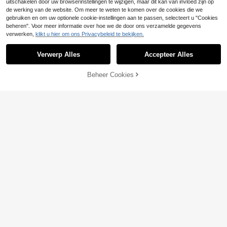
uitschakelen door uw browserinstellingen te wijzigen, maar dit kan van invloed zijn op
de werking van de website. Om meer te weten te komen over de cookies die we
gebruiken en om uw optionele cookie-instellingen aan te passen, selecteert u "Cookies
beheren". Voor meer informatie over hoe we de door ons verzamelde gegevens
verwerken,
klikt u hier om ons Privacybeleid te bekijken.
Verwerp Alles
Accepteer Alles
TOEVOEGEN AAN
Beheer Cookies
SHOP NU
WINKELWAGEN