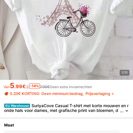
1/10
5
.99€
-14%
7.00€
Van
Geen extra invoerrechten
0.20€ KORTING: Geen minimum bedrag
Prijsverlaging
SuriyaCove Casual T-shirt met korte mouwen en r
EU Warehouse
onde hals voor dames, met grafische print van bloemen, d
e Eiffeltoren en een fiets.
Maat