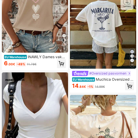
9
INAWLY Dames vaka
EU Warehouse
ntie casual hart print losse schoude
6
.00€
-49%
11.78€
14
r t-shirt
#Oversized pasvormen
Muchica Oversized c
EU Warehouse
asual cocktailparty T-shirt met grafi
14
.84€
-1%
14.99€
sche print, ronde hals en korte mou
wen, losvallend damesmodel, gesc
hikt voor dagelijks woon-werkverk
eer,デート,bijeenkomsten, herfst/wi
nter/zomer, Kerstmis, Nieuwjaar, Th
anksgiving, feestjes, bruiloften, stra
nd, afstuderen, mode, elegant, casu
al, uitjes,デート,reserveringen, woo
n-werkverkeer, glanzend, Valentijn
sdag, elegant, vakantie, casual, Y2
K, uitstapjes, afstuderen en andere
gelegenheden.