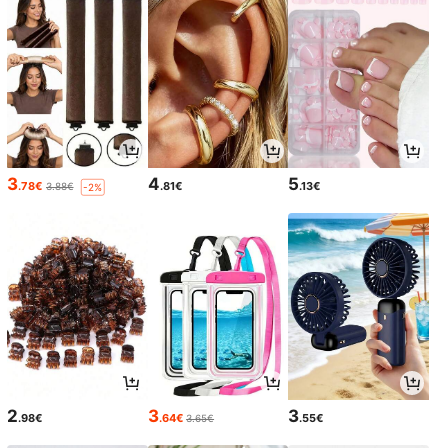
3
4
5
.78€
.81€
.13€
3.88€
-2%
2
3
3
.98€
.64€
.55€
3.65€