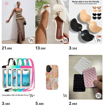
21
13
3
.49€
.58€
.35€
3
5
2
.38€
.48€
.96€