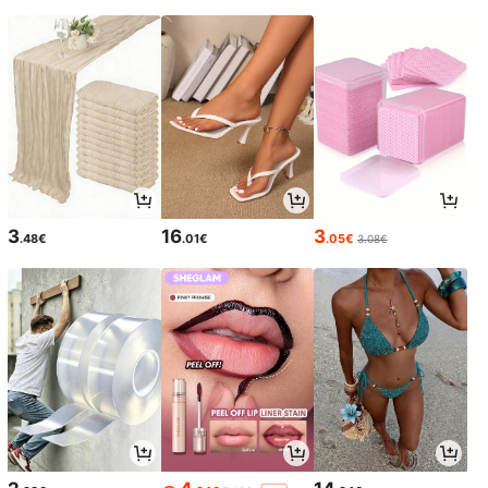
3
16
3
.48€
.01€
.05€
3.08€