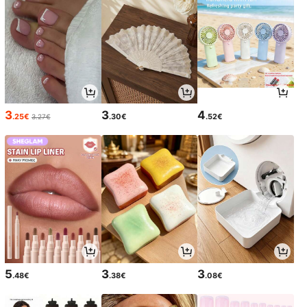
3
3
4
.25€
.30€
.52€
3.27€
5
3
3
.48€
.38€
.08€