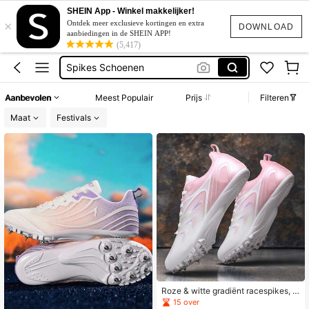
SHEIN App - Winkel makkelijker!
Atletiek
×
Ontdek meer exclusieve kortingen en extra
DOWNLOAD
aanbiedingen in de SHEIN APP!
Race Fiets
(5,417)
Spikes Schoenen
Spikes Atletiek
Aanbevolen
Meest Populair
Prijs
Filteren
Katoen
Maat
Festivals
Atletiek
Roze & witte gradiënt racespikes, a
demende atletiekschoenen voor tie
15 over