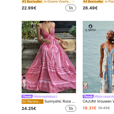
in Groene Vloerlange jurken
#2 Bestseller
#4 Bestseller
22.99€
26.49€
26
#Haltertopkleding
#Boho casual sf
Sunnyshic Roze digitale print getailleerde taille vakantie-stijl diepe V-hals halter rugloze strikjurk
EU Warehouse
18.31€
18.49€
24.25€