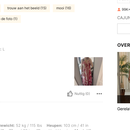
trouw aan het beeld (15)
mooi (16)
99K+
p de foto (1)
OVER
:
L
Nuttig (0)
Gerela
g / 115 lbs, Heupen: 103 cm / 41 in, Lichaamsvorm: Rechthoek, Borstbeeld: 90 cm /
Gewicht:
52 kg / 115 lbs
Heupen:
103 cm / 41 in