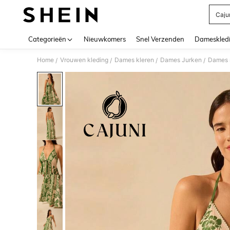
Caju
Use up 
Categorieën
Nieuwkomers
Snel Verzenden
Dameskled
Home
Vrouwen kleding
Dames kleren
Dames Jurken
Dames 
/
/
/
/