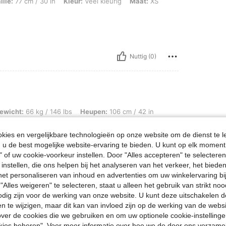
ille:
77 cm / 30 in
Kleur:
Veel kleurig
Maat:
XS
Nuttig (0)
 / 146 lbs, Heupen: 106 cm / 42 in, Taille: 76 cm / 30 in, Borstbeeld: 96 cm / 38 
ewicht:
66 kg / 146 lbs
Heupen:
106 cm / 42 in
oen
Maat:
M
ies en vergelijkbare technologieën op onze website om de dienst te l
tions and detail patterns on the outfit.
u de best mogelijke website-ervaring te bieden. U kunt op elk moment 
" of uw cookie-voorkeur instellen. Door "Alles accepteren" te selecteren,
 instellen, die ons helpen bij het analyseren van het verkeer, het bied
n het personaliseren van inhoud en advertenties om uw winkelervaring bi
Nuttig (0)
"Alles weigeren" te selecteren, staat u alleen het gebruik van strikt noo
odig zijn voor de werking van onze website. U kunt deze uitschakelen 
en Bekijken
en te wijzigen, maar dit kan van invloed zijn op de werking van de web
ver de cookies die we gebruiken en om uw optionele cookie-instellinge
okies beheren". Voor meer informatie over hoe we de door ons verzam