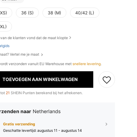
(XS)
36 (S)
38 (M)
40/42 (L)
(XL)
van de klanten vond dat de maat klopte
tgids
 maat? Vertel me je maat
 wordt verzonden vanuit EU Warehouse met
snellere levering
.
TOEVOEGEN AAN WINKELWAGEN
 tot
21
SHEIN Punten berekend bij het afrekenen.
rzenden naar
Netherlands
Gratis verzending
Geschatte levertijd:
augustus 11 - augustus 14