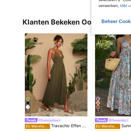
verwerken,
klikt 
Klanten Bekeken Ook
Beheer Cook
13
9
#Zomerjurken
Sunnyshic
Travachic Effen geweven V-halsjurk voor dames
Sunnyshic Casual, modieuze, alledaags
EU Warehouse
EU Warehouse