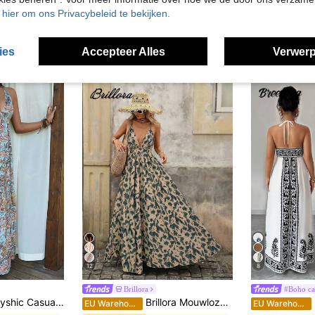
u hier om ons Privacybeleid te bekijken.
ies
Accepteer Alles
Verwerp
12
8
Brillora
#Boho cas
e jurk voor dames met paisleyprint, halterhals, strik en ruches aan de zoom, lente/zomer
Brillora Mouwloze jurk met V-hals en all-over print voor dames, perfect voor de zomervakantie.
EU Warehouse
EU Warehouse