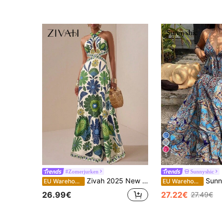
5
#Zomerjurken
Sunnyshic
Zivah 2025 New Wave Trouwseizoen Simian Stijl Kleurrijke Vakantie Dagelijkse Dating Verjaardagsfeestje Kruis Halter Hals Holle Voorkant Borst Blootgestelde Taille Rugband Strik Versierde Zoom
Sunnyshic Casual vakantiejurk voor dame
EU Warehouse
EU Warehouse
26.99€
27.22€
27.49€