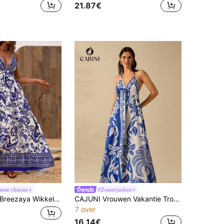
21.87€
anse charme
#Zomerjurken
Breezaya Wikkel Rugloze Vakantie Casual Casual - Moderne Casual Jurk
CAJUNI Vrouwen Vakantie Tropische Boho Bloemen En Kokosnootboom Print Spaghetti Bandjes Veter Casual Strand Zomerjurk
7 over
16.14€