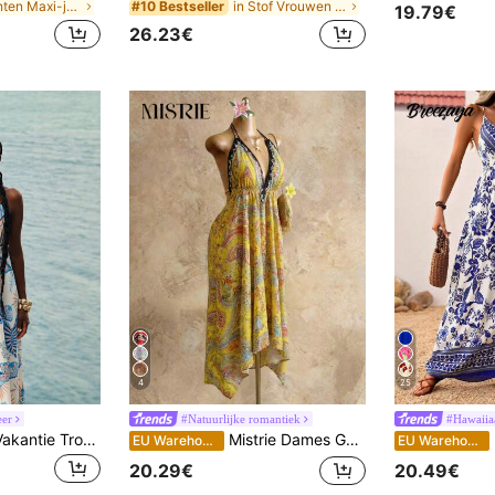
in Planten Maxi-jurken
in Stof Vrouwen Maxi Jurken
#10 Bestseller
19.79€
26.23€
4
25
eer
#Natuurlijke romantiek
#Hawaiia
CAJUNI Vrouwen Vakantie Tropische Boho Print Spaghetti Bandjes Veter Casual Strand Zomerjurk
Mistrie Dames Gele Zomer Boho Strand Vakantie, Halter V-hals Getailleerde Taille Vintage Paisley Print Asymmetrische Zoom Chiffon Losse Fit Jurk
EU Warehouse
EU Warehouse
20.29€
20.49€