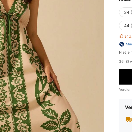
34 
44 
94%
Maa
Niet je
​36 (S)
Verdien
Ve