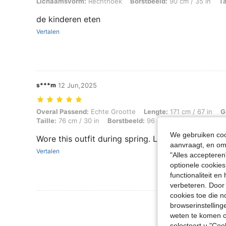
Lichaamsvorm:
Rechthoek
Borstbeeld:
90 cm / 35 in
Ta
de kinderen eten
Vertalen
s***m
12 Jun,2025
Overal Passend: Echte Grootte, Lengte: 171 cm / 67 in, Gewicht: 66 kg
Overal Passend:
Echte Grootte
Lengte:
171 cm / 67 in
G
Taille:
76 cm / 30 in
Borstbeeld:
96 cm / 38 in
Kleur:
Gr
We gebruiken cook
Wore this outfit during spring. Loved the color op
aanvraagt, en om 
Vertalen
"Alles accepteren
optionele cookies
functionaliteit e
verbeteren. Door 
cookies toe die n
Meer Beoordeling
browserinstelling
weten te komen o
selecteert u "Co