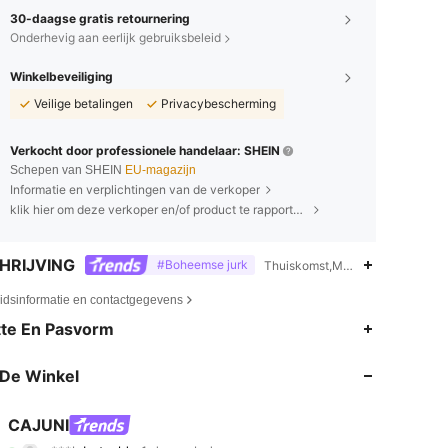
30-daagse gratis retournering
Onderhevig aan eerlijk gebruiksbeleid
Winkelbeveiliging
Veilige betalingen
Privacybescherming
Verkocht door professionele handelaar: SHEIN
Schepen van SHEIN
EU-magazijn
Informatie en verplichtingen van de verkoper
klik hier om deze verkoper en/of product te rapporteren.
HRIJVING
#Boheemse jurk
Thuiskomst,Machinewas, niet che
eidsinformatie en contactgegevens
te En Pasvorm
De Winkel
CAJUNI
4.72
3.4K
1.6M