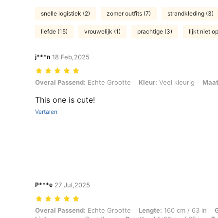
snelle logistiek (2)
zomer outfits (7)
strandkleding (3)
liefde (15)
vrouwelijk (1)
prachtige (3)
lijkt niet o
j***n
18 Feb,2025
Overal Passend: Echte Grootte, Kleur: Veel kleurig, Maat: L
Overal Passend:
Echte Grootte
Kleur:
Veel kleurig
Maat
This one is cute!
Vertalen
P***e
27 Jul,2025
Overal Passend: Echte Grootte, Lengte: 160 cm / 63 in, Gewicht: 52 k
Overal Passend:
Echte Grootte
Lengte:
160 cm / 63 in