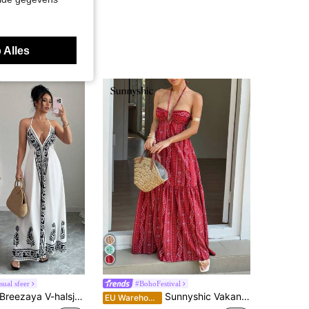
 Alles
ual sfeer
#BohoFestival
Breezaya V-halsjurk met bloemenprint voor dames
Sunnyshic Vakantiepatroon Print Rugloze Halterjurk
EU Warehouse