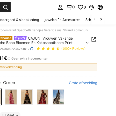
0
0
nden. Press Enter to select.
ndergoed & slaapkleding
Juwelen En Accessoires
Schoonheid & gezo
oom Print Spaghetti Bandjes Veter Casual Strand Zomerjurk
CAJUNI Vrouwen Vakantie
rehouse
che Boho Bloemen En Kokosnootboom Print
tti Bandjes Veter Casual Strand Zomerjurk
z2406197234751012
(1000+ Reviews)
41€
ICE AND AVAILABILITY
Geen extra invoerrechten
atis verzending
:
Groen
Grote afbeelding
EU Maat