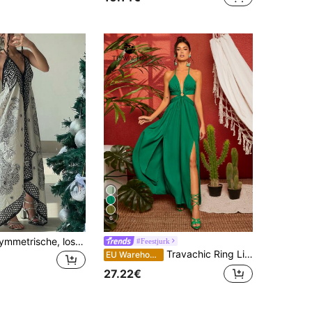
6
Mouwloze, asymmetrische, losse jurk in boho-stijl voor dames met bloemenprint, casual zomerjurk, geschikt voor diverse lichaamstypes, elegant voor vakantie of feestjes.
#Feestjurk
Travachic Ring Linked Criss-Cross Tie Rugloze M-Slit Zoom Jurk
EU Warehouse
27.22€