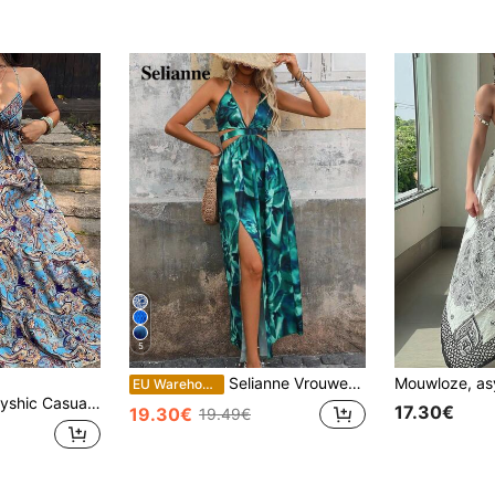
5
Selianne Vrouwen Diepe V-hals Uitgehold en Split Mode Vakantie Matching Jurk Maxi Vakantie Strand Outfit
EU Warehouse
s, veelzijdig, bohemian met paisleyprint, open rug, haltertop en strik, lange jurk, lente/zomer
17.30€
19.30€
19.49€