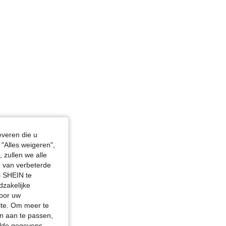
4.72
3.4K
1.6M
4.72
3.4K
1.6M
in, Kleur: Groen, Maat: M
everen die u
"Alles weigeren",
 zullen we alle
en van verbeterde
j SHEIN te
dzakelijke
door uw
site. Om meer te
n aan te passen,
elde gegevens