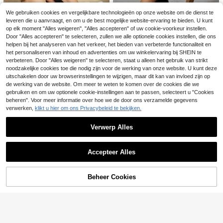
We gebruiken cookies en vergelijkbare technologieën op onze website om de dienst te
leveren die u aanvraagt, en om u de best mogelijke website-ervaring te bieden. U kunt
Dames ronde neus wi
EU Warehouse
op elk moment "Alles weigeren", "Alles accepteren" of uw cookie-voorkeur instellen.
ghak dikke zool enkelband abrikoo
#3 Bestseller
in Westers Dames sleehakken
Vrouwen ronde neus
Door "Alles accepteren" te selecteren, zullen we alle optionele cookies instellen, die ons
EU Warehouse
s bohemian stijl hoge hak strandvak
dikke onderkant platform wig loafer
#3 Bestseller
in Comfortabel Dames sleehakken
helpen bij het analyseren van het verkeer, het bieden van verbeterde functionaliteit en
27
antie sandalen
.41€
s, comfortabele casual instapper m
het personaliseren van inhoud en advertenties om uw winkelervaring bij SHEIN te
23
Vortread Modieuze zwarte lakleer
et decoratieve ketting, Britse stijl
.28€
verbeteren. Door "Alles weigeren" te selecteren, staat u alleen het gebruik van strikt
hoge hakken met platform, veelzijd
27
.56€
noodzakelijke cookies toe die nodig zijn voor de werking van onze website. U kunt deze
ige en elegante stijl [Damesschoen
Sandalen met sleehak, open neus,
en] [Hoge hakken] [Platformschoe
uitschakelen door uw browserinstellingen te wijzigen, maar dit kan van invloed zijn op
plateauzool en dikke geweven jute
nen] [Modieuze schoenen]
de werking van de website. Om meer te weten te komen over de cookies die we
33
.15€
zool, casual en modieuze visserssa
gebruiken en om uw optionele cookie-instellingen aan te passen, selecteert u "Cookies
ndalen voor dames
beheren". Voor meer informatie over hoe we de door ons verzamelde gegevens
verwerken,
klikt u hier om ons Privacybeleid te bekijken.
Verwerp Alles
Toon vergelijkbare artikelen die op voorraad zijn
Zie alle
Accepteer Alles
Sorry, dit product is uitverkocht.
Beheer Cookies
UITVERKOCHT
Zomer Nieuwe Dikke Zool Soklaarz
4
en Dames Elastische Slip-On Wedg
29
Damessandalen met sleehak en dik
4
.02€