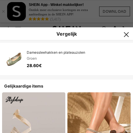
SHEIN App - Winkel makkelijker!
×
Ontdek meer exclusieve kortingen en extra
DOWNLOAD
aanbiedingen in de SHEIN APP!
(5,417)
Vergelijk
Damessleehakken en plateauzolen
Groen
28.60€
Gelijkaardige items