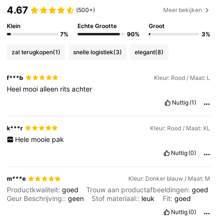
4.67
(500+)
Meer bekijken
Klein
Echte Grootte
Groot
7%
90%
3%
zal terugkopen
(1)
snelle logistiek
(3)
elegant
(8)
f***b
Kleur: Rood / Maat: L
Heel
mooi
alleen
rits
achter
Nuttig
(1)
k***r
Kleur: Rood / Maat: XL
Hele
mooie
pak
Nuttig
(0)
m***e
Kleur: Donker blauw / Maat: M
Productkwaliteit:
goed
Trouw aan productafbeeldingen:
goed
Geur Beschrijving::
geen
Stof materiaal::
leuk
Fit:
goed
Nuttig
(0)