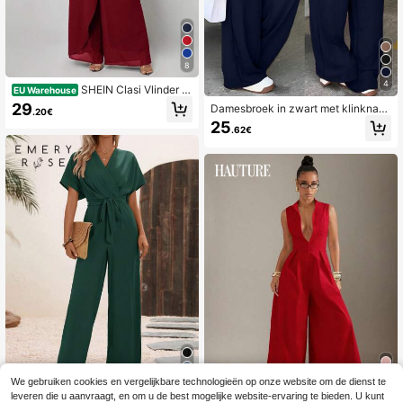
8
4
SHEIN Clasi Vlinder m
EU Warehouse
ouw Wrap Zijbinding Jumpsuits
29
Damesbroek in zwart met klinknag
.20€
elstrepen en bretels aan de zijkant,
25
.62€
geweven stof, niet-elastisch, gesch
ikt voor casual en elegant gebruik.
We gebruiken cookies en vergelijkbare technologieën op onze website om de dienst te
leveren die u aanvraagt, en om u de best mogelijke website-ervaring te bieden. U kunt
17