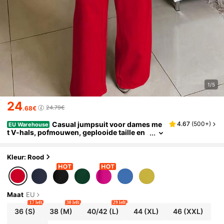
1/5
24
24.79€
.68€
Casual jumpsuit voor dames me
4.67
(
500+
)
EU Warehouse
t V-hals, pofmouwen, geplooide taille en
wijde pijpen, elegant rood, lente/herfst
Kleur: Rood
Maat
EU
17 left
30 left
29 left
36
(S)
38
(M)
40/42
(L)
44
(XL)
46
(XXL)