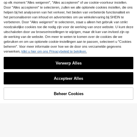
EMERY ROSE Stevige
EU Warehouse
op elk moment "Alles weigeren", "Alles accepteren" of uw cookie-voorkeur instellen.
jumpsuit met halslijn en riem
16
Hauture
Door "Alles accepteren" te selecteren, zullen we alle optionele cookies instellen, die ons
.99€
helpen bij het analyseren van het verkeer, het bieden van verbeterde functionaliteit en
Hauture Mouwloze ju
EU Warehouse
mpsuit met extreem wijde pijpen en
het personaliseren van inhoud en advertenties om uw winkelervaring bij SHEIN te
32
.66€
rits aan de voorkant
verbeteren. Door "Alles weigeren" te selecteren, staat u alleen het gebruik van strikt
noodzakelijke cookies toe die nodig zijn voor de werking van onze website. U kunt deze
uitschakelen door uw browserinstellingen te wijzigen, maar dit kan van invloed zijn op
de werking van de website. Om meer te weten te komen over de cookies die we
gebruiken en om uw optionele cookie-instellingen aan te passen, selecteert u "Cookies
beheren". Voor meer informatie over hoe we de door ons verzamelde gegevens
verwerken,
klikt u hier om ons Privacybeleid te bekijken.
Verwerp Alles
Accepteer Alles
TOEVOEGEN AAN
Beheer Cookies
SHOP NU
WINKELWAGEN
Rafferiza
6
SHEIN Raffinéa Dames casual dage
lijkse reis jumpsuit met mesh patch
24
#Werksets
.49€
work en lange broek
Pariaura Damesjumpsuit met effen
kleur en lantaarnmouwen, lente her
32 over
fst