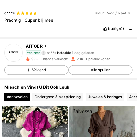
c***e
Kleur: Rood / Maat: XL
Prachtig
.
Super
blij
mee
Nuttig
(0)
4.7K Volgers
4.67
AFFOER
s***s
betaalde
1 dag geleden
Verkoper
3***9
gevolgd
1 dag geleden
99K+ Onlangs verkocht
23K+ Opnieuw kopen
4.7K Volgers
4.67
Volgend
Alle spullen
4.7K Volgers
4.67
Misschien Vindt U Dit Ook Leuk
Aanbevelen
Ondergoed & slaapkleding
Juwelen & horloges
Acce
4.7K Volgers
4.67
4.7K Volgers
4.67