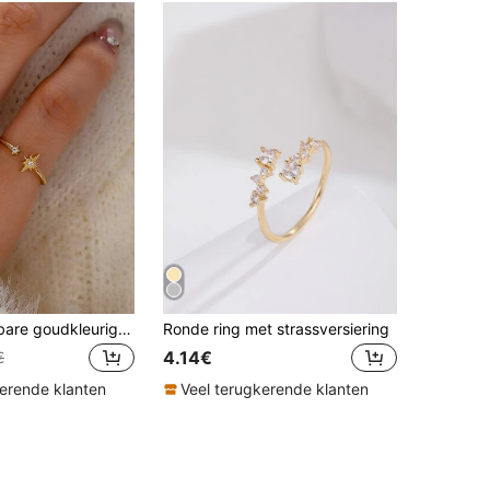
1 stuk verstelbare goudkleurige stervormige ring, ingelegd met zirkonia, sterrenring, damessieraden
Ronde ring met strassversiering
4.14€
€
kerende klanten
Veel terugkerende klanten