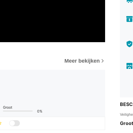
Meer bekijken
BESC
Groot
0%
Veiligh
Groot