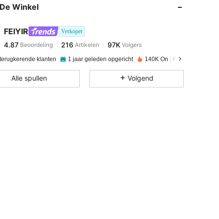
De Winkel
4.87
216
97K
FEIYIR
Verkoper
4.87
216
97K
Beoordeling
Artikelen
Volgers
i***k
betaalde
1 dag geleden
 terugkerende klanten
1 jaar geleden opgericht
140K Onlangs verkocht
4.87
216
97K
Alle spullen
Volgend
4.87
216
97K
4.87
216
97K
4.87
216
97K
4.87
216
97K
4.87
216
97K