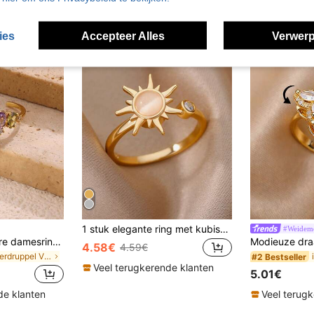
ies
Accepteer Alles
Verwerp
1 stuk elegante ring met kubische zirkonia voor dames, ideaal als Valentijnsdagcadeau, huwelijksjubileum of feestsieraad.
#Weideme
Kleurrijke stapelbare damesring in de vorm van een waterdruppel met kubische zirkonia, 18K verguld, roestbestendig, verstelbare vingerring, geschikt voor moeder, vriendin, beste vriendin, elegante gouden bruidssieraden, strandvakantie, feest, dagelijks accessoire, verjaardag, jubileum, herinneringscadeau
4.58€
4.59€
in Waterdruppel Vrouwen Ringen
#2 Bestseller
Veel terugkerende klanten
5.01€
de klanten
Veel terug