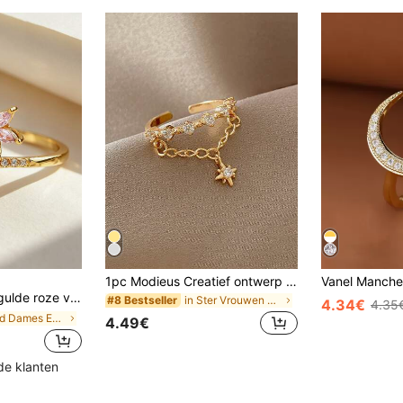
1pc Modieus Creatief ontwerp Ster & Zirkonia Versierd Open ring met hanger
re bloemenwensring, delicate stapelbare sieraden voor meisjesfeestjes en dates
in Ster Vrouwen Ringen
#8 Bestseller
4.34€
4.35
in goud Dames Enkele Ring
4.49€
de klanten