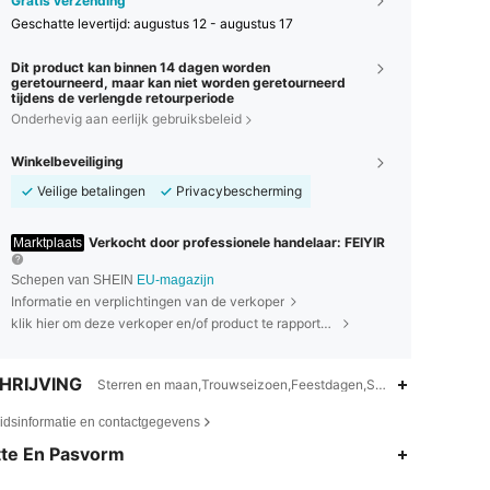
Gratis verzending
Geschatte levertijd:
augustus 12 - augustus 17
Dit product kan binnen 14 dagen worden
geretourneerd, maar kan niet worden geretourneerd
tijdens de verlengde retourperiode
Onderhevig aan eerlijk gebruiksbeleid
Winkelbeveiliging
Veilige betalingen
Privacybescherming
Verkocht door professionele handelaar: FEIYIR
Marktplaats
Schepen van SHEIN
EU-magazijn
Informatie en verplichtingen van de verkoper
klik hier om deze verkoper en/of product te rapporteren.
HRIJVING
Sterren en maan,Trouwseizoen,Feestdagen,Schattig
eidsinformatie en contactgegevens
4.87
216
97K
te En Pasvorm