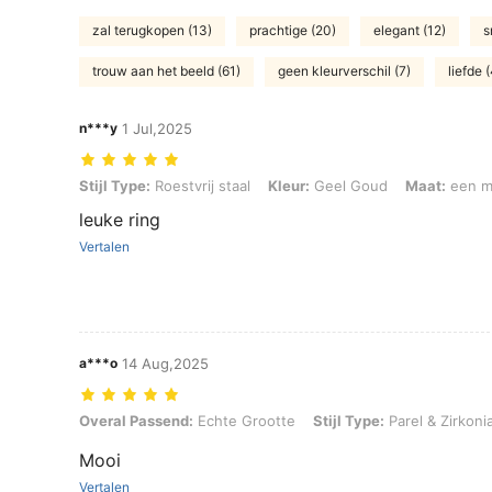
zal terugkopen (13)
prachtige (20)
elegant (12)
s
trouw aan het beeld (61)
geen kleurverschil (7)
liefde 
n***y
1 Jul,2025
Stijl Type: Roestvrij staal, Kleur: Geel Goud, Maat: een maat
Stijl Type:
Roestvrij staal
Kleur:
Geel Goud
Maat:
een m
leuke ring
Vertalen
a***o
14 Aug,2025
Overal Passend: Echte Grootte, Stijl Type: Parel & Zirkonia, Kleur:
Overal Passend:
Echte Grootte
Stijl Type:
Parel & Zirkoni
Mooi
Vertalen