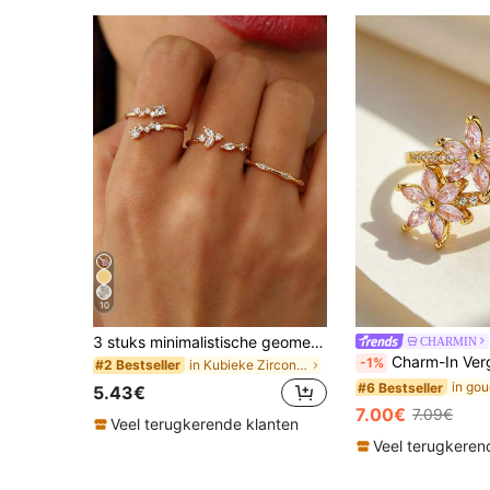
10
3 stuks minimalistische geometrische zirkonia ringen, dagelijkse sieraden voor dames, accessoires voor jubileum
CHARMIN
Charm-In Vergulde roze vierkante kristallen ring met kersenbloesem voor dames, verstelba
-1%
in Kubieke Zirconia Vrouwen Ringen
#2 Bestseller
#6 Bestseller
5.43€
7.00€
7.09€
Veel terugkerende klanten
Veel terugkeren