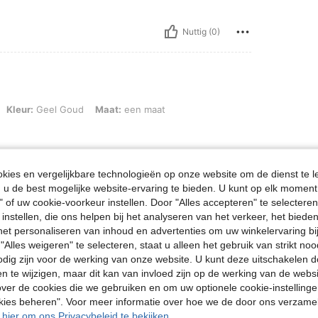
Nuttig (0)
eel Goud, Maat: een maat
Kleur:
Geel Goud
Maat:
een maat
ies en vergelijkbare technologieën op onze website om de dienst te l
Nuttig (0)
u de best mogelijke website-ervaring te bieden. U kunt op elk moment 
" of uw cookie-voorkeur instellen. Door "Alles accepteren" te selecteren,
 instellen, die ons helpen bij het analyseren van het verkeer, het bied
en Bekijken
n het personaliseren van inhoud en advertenties om uw winkelervaring bi
"Alles weigeren" te selecteren, staat u alleen het gebruik van strikt noo
odig zijn voor de werking van onze website. U kunt deze uitschakelen 
en te wijzigen, maar dit kan van invloed zijn op de werking van de web
ver de cookies die we gebruiken en om uw optionele cookie-instellinge
okies beheren". Voor meer informatie over hoe we de door ons verzam
u hier om ons Privacybeleid te bekijken.