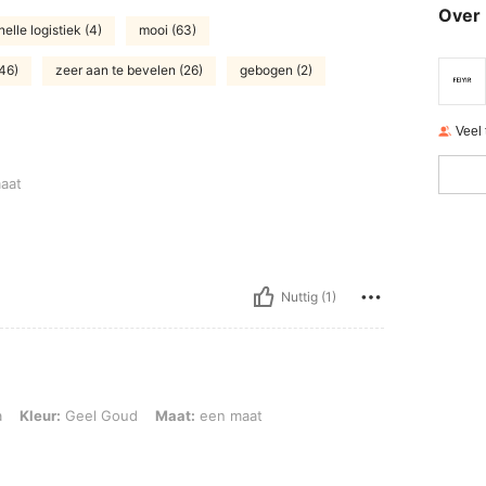
Over 
nelle logistiek (4)
mooi (63)
(46)
zeer aan te bevelen (26)
gebogen (2)
Veel
aat
Nuttig (1)
 Geel Goud, Maat: een maat
a
Kleur:
Geel Goud
Maat:
een maat