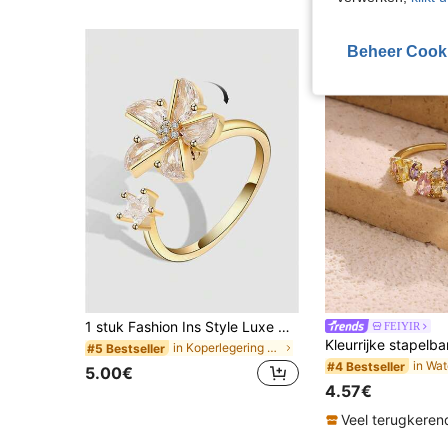
Beheer Cook
1 stuk Fashion Ins Style Luxe Messing Legering Zirkonia Ster Windmolen Decor Draaibare Verstelbare Ring, Geschikt voor Dagelijkse/Feestelijke Kleding voor Vrouwen, Cadeau voor Vriendin/Beste Vriendin
FEIYIR
in Koperlegering Dames Enkele Ring
#5 Bestseller
#4 Bestseller
5.00€
4.57€
Veel terugkeren