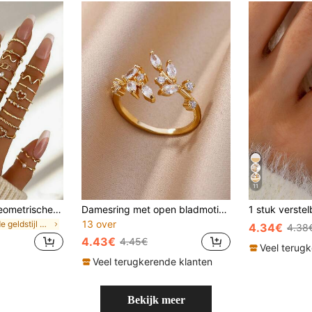
11
28 stuks gladde geometrische hartvormige strass-ringen, klassieke Franse stijl stapelbare dunne goudkleurige ringen voor dames
Damesring met open bladmotief van zirkonia, gouden en roestvrijstalen ring met bladdesign, esthetisch sieraad voor een bruiloft.
13 over
in Oude geldstijl Vrouwen Ringen
4.34€
4.38
4.43€
4.45€
Veel terug
Veel terugkerende klanten
Bekijk meer