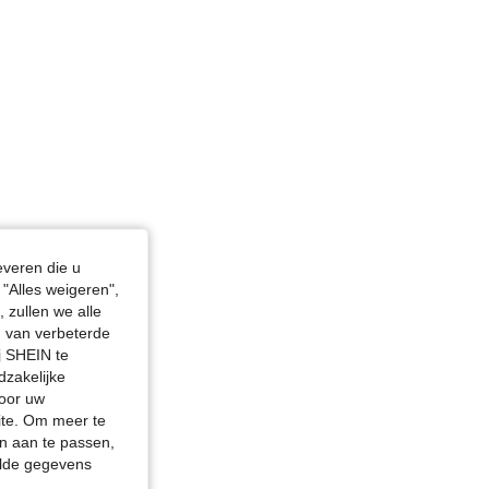
4.87
216
97K
everen die u
"Alles weigeren",
 zullen we alle
en van verbeterde
j SHEIN te
dzakelijke
door uw
site. Om meer te
n aan te passen,
elde gegevens