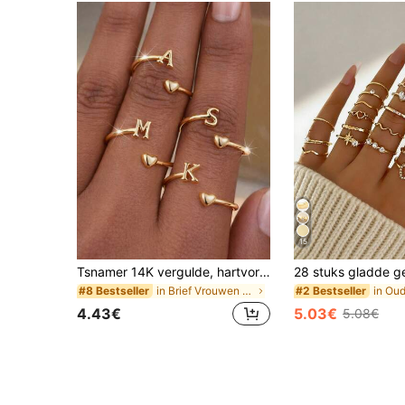
15
Tsnamer 14K vergulde, hartvormige, stapelbare, waterdichte ring met lettermotief, cadeau voor je vriendin
in Brief Vrouwen Ringen
#8 Bestseller
#2 Bestseller
4.43€
5.03€
5.08€