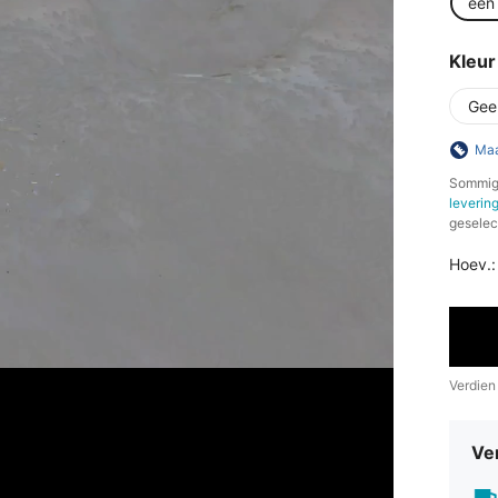
een
Kleur
Gee
Maa
​Sommig
leverin
geselec
Hoev.:
Verdien
Ve