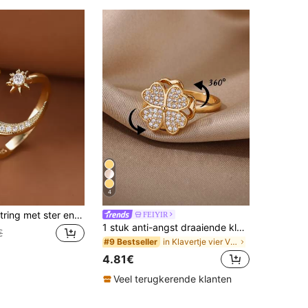
4
Vanel Manchetring met ster en maandecoratie
FEIYIR
1 stuk anti-angst draaiende klavertje vier hartring, modieuze roestvrijstalen zon-sterring, 18-karaats vergulde bedel, sieraad, accessoire voor bruiloften, feestdagen, cadeau voor Valentijnsdag en Moederdag
€
in Klavertje vier Vrouwen Ringen
#9 Bestseller
4.81€
Veel terugkerende klanten