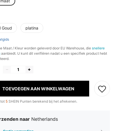
 maat
l Goud
platina
tgids
e Maat / Kleur worden geleverd door EU Warehouse, die
snellere
g
aanbiedt. U kunt dit verifiëren nadat u een specifiek product hebt
teerd.
TOEVOEGEN AAN WINKELWAGEN
 tot
5
SHEIN Punten berekend bij het afrekenen.
rzenden naar
Netherlands