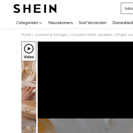
Adhd
Use up 
Categorieën
Nieuwkomers
Snel Verzenden
Dameskled
Home
Juwelen & horloges
Vrouwen mode-sieraden
Ringen vo
/
/
/
Video