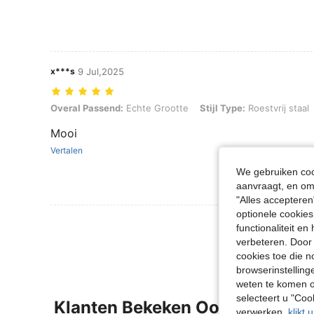
x***s
9 Jul,2025
Overal Passend: Echte Grootte, Stijl Type: Roestvrij staal, Kleur: G
Overal Passend:
Echte Grootte
Stijl Type:
Roestvrij staal
Mooi
Vertalen
We gebruiken cook
aanvraagt, en om 
"Alles accepteren
optionele cookies
Meer Beoordeling
functionaliteit e
verbeteren. Door 
cookies toe die n
browserinstelling
weten te komen o
selecteert u "Co
Klanten Bekeken Ook
verwerken,
klikt 