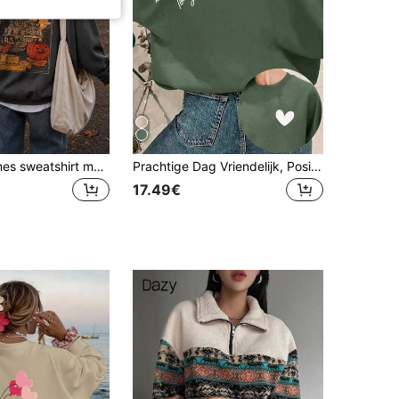
1st Losse dames sweatshirt met pompoenpatroon, comfortabele pullover met lange mouwen, vintage grunge streetwear, geschikt voor herfst Halloween casual herfst
Prachtige Dag Vriendelijk, Positieve Brief Grafische Schattige Dames Oversized Crew Neck Lange Mouw Casual Sweatshirt, Herfst/Winter
17.49€