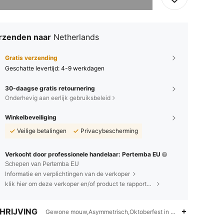
rzenden naar
Netherlands
Gratis verzending
Geschatte levertijd:
4-9 werkdagen
30-daagse gratis retournering
Onderhevig aan eerlijk gebruiksbeleid
Winkelbeveiliging
Veilige betalingen
Privacybescherming
Verkocht door professionele handelaar: Pertemba EU
Schepen van Pertemba EU
Informatie en verplichtingen van de verkoper
klik hier om deze verkoper en/of product te rapporteren.
HRIJVING
Gewone mouw,Asymmetrisch,Oktoberfest in München
4.82
3.1K
887