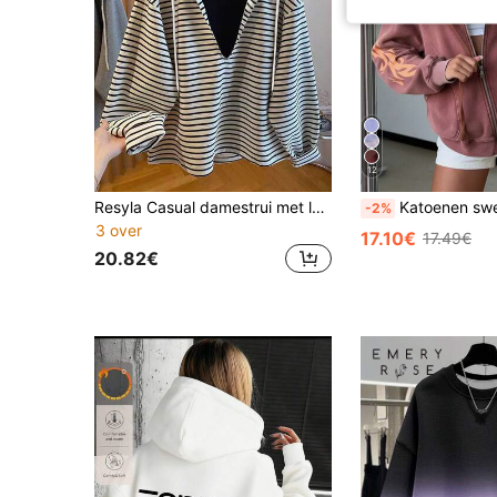
12
Resyla Casual damestrui met losse strepen en trekkoord, geschikt voor de herfst.
Katoenen sweatshirt met letterprint, plus size, ronde hals, losse 
-2%
3 over
17.10€
17.49€
20.82€