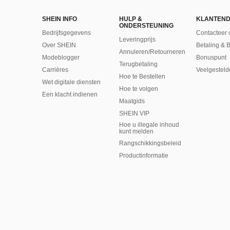
SHEIN INFO
HULP &
KLANTEND
ONDERSTEUNING
Bedrijfsgegevens
Contacteer 
Leveringprijs
Over SHEIN
Betaling & 
Annuleren/Retourneren
Modeblogger
Bonuspunt
Terugbetaling
Carrières
Veelgesteld
Hoe te Bestellen
Wet digitale diensten
Hoe te volgen
Een klacht indienen
Maatgids
SHEIN VIP
Hoe u illegale inhoud
kunt melden
Rangschikkingsbeleid
​Productinformatie