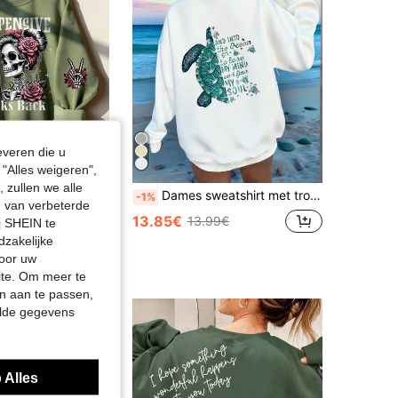
everen die u
"Alles weigeren",
 zullen we alle
Dames casual, losvallende trui met ronde hals en drankletters en rozenprint voor de herfst/winter, veelzijdige top in vakantiestijl, geschikt voor dagelijks gebruik, modieus voor de herfst/winter en lente.
Dames sweatshirt met tropische print, casual regular fit, ronde hals, lange mouwen, herfst/winter top, stralende jeugdige energie, wit
-1%
en van verbeterde
13.85€
13.99€
j SHEIN te
dzakelijke
door uw
site. Om meer te
n aan te passen,
elde gegevens
 Alles