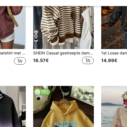
6
pasvorm, vakantie, reizen, strand, casual, sportief, elegant
SHEIN Casual gestreepte damestrui, modieus en veelzijdig, geschikt voor buiten, straatfotografie, terug naar school, lerarendag, gewone ronde halstrui
16.57€
14.99€