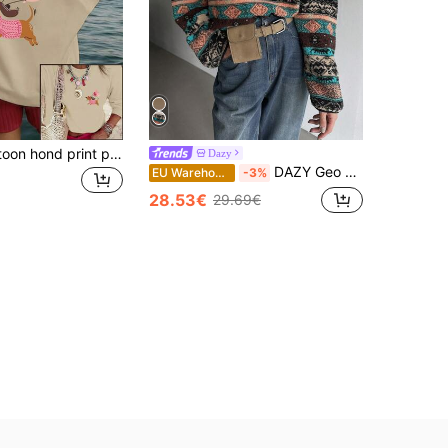
Schattige cartoon hond print plus size losse top, vakantie reizen strand, verjaardag, feest, bijeenkomst
Dazy
DAZY Geo Print Half Zip Drop Shoulder Sweatshirt Boho, thermisch gevoerd
EU Warehouse
-3%
28.53€
29.69€