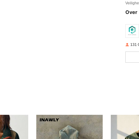
Veiligh
Over 
131 