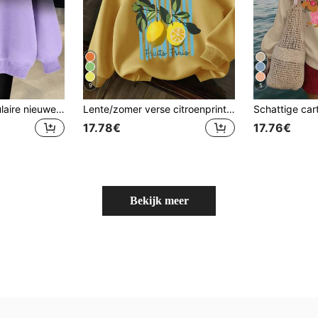
9
5
EMERY ROSE Populaire nieuwe Ombre Regular dames sweatshirt met ronde hals
Lente/zomer verse citroenprint katoenen sweatshirt, nieuwe lente/zomer collectie: lente/zomer sweatshirts, lente/zomer dameskleding
17.78€
17.76€
Bekijk meer