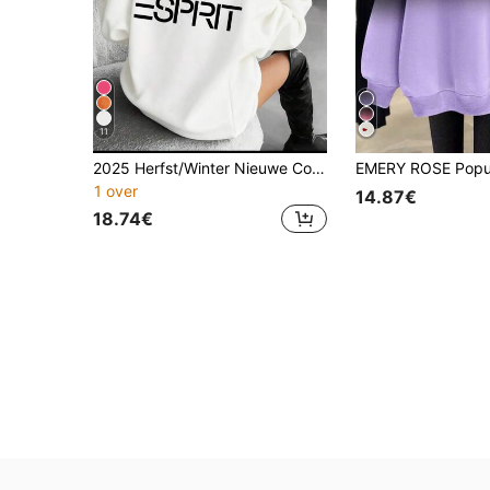
11
2025 Herfst/Winter Nieuwe Collectie: Merk Dames Warme Fleece Losse Fit Sweatshirt, Casual Stijl Ontspannen En Vrij, Geschikt Voor De Winter
1 over
14.87€
18.74€