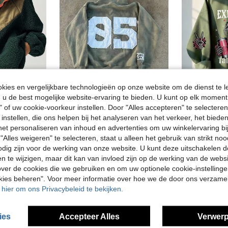
ies en vergelijkbare technologieën op onze website om de dienst te l
5
u de best mogelijke website-ervaring te bieden. U kunt op elk moment 
" of uw cookie-voorkeur instellen. Door "Alles accepteren" te selecteren,
INAWLY Y2K Streetwear Sweatshirt met rits, verweerde digitale print, vintage Amerikaanse streetdance casual sweatshirt met rits, casual sweatshirtjasje met rits, Harajuku-stijl, sweatshirt met rits, Amerikaanse gothic rock, streetwear, casual, veelzijdig gebruik
 instellen, die ons helpen bij het analyseren van het verkeer, het bied
Bohemela Vintage herfst/winter dames casual losse groene kleurblok patchwork hoge hals half knoop teddy sweatshirt, western country stijl concert vakantie, geschikt voor vakantie & dagelijks gebruik & terug naar school, Halloween, Kerstmis
5 over
13.24€
n het personaliseren van inhoud en advertenties om uw winkelervaring bi
24.49€
"Alles weigeren" te selecteren, staat u alleen het gebruik van strikt noo
odig zijn voor de werking van onze website. U kunt deze uitschakelen 
en te wijzigen, maar dit kan van invloed zijn op de werking van de web
ver de cookies die we gebruiken en om uw optionele cookie-instellinge
okies beheren". Voor meer informatie over hoe we de door ons verzam
u hier om ons Privacybeleid te bekijken.
ies
Accepteer Alles
Verwerp