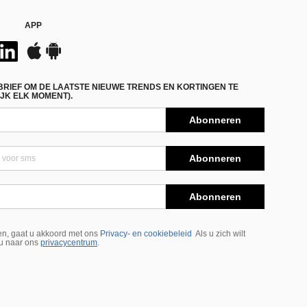
APP
BRIEF OM DE LAATSTE NIEUWE TRENDS EN KORTINGEN TE
JK ELK MOMENT).
Abonneren
Abonneren
Abonneren
n, gaat u akkoord met ons
Privacy- en cookiebeleid
Als u zich wilt
 u naar ons
privacycentrum
.