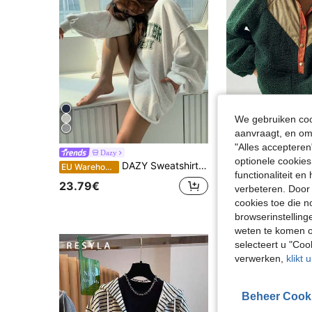
We gebruiken cook
aanvraagt, en om 
"Alles accepteren
Dazy
Bohemela
optionele cookies
DAZY Sweatshirt met lange mouwen, grafische letters en afhangende schouders, herfstkleding
EU Warehouse
functionaliteit e
31.49€
23.79€
verbeteren. Door 
cookies toe die n
browserinstelling
weten te komen o
selecteert u "Co
verwerken,
klikt 
Beheer Cook