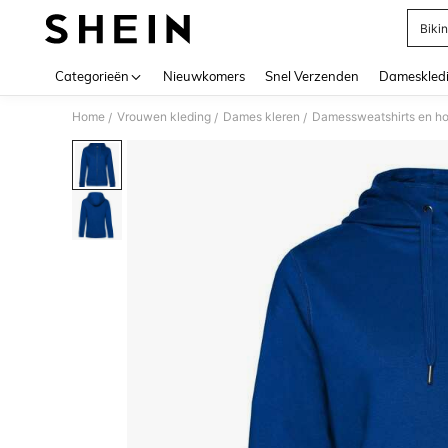
Bikin
Use up 
Categorieën
Nieuwkomers
Snel Verzenden
Dameskled
Home
Vrouwen kleding
Dames kleren
Damessweatshirts en h
/
/
/