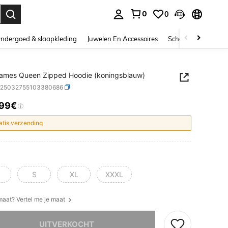
0
0
nden. Press Enter to select.
ndergoed & slaapkleding
Juwelen En Accessoires
Schoonheid & gezo
ames Queen Zipped Hoodie (koningsblauw)
z25032755103380686
.99€
ICE AND AVAILABILITY
atis verzending
S
XL
XXXL
 maat? Vertel me je maat
it product is uitverkocht.
UITVERKOCHT