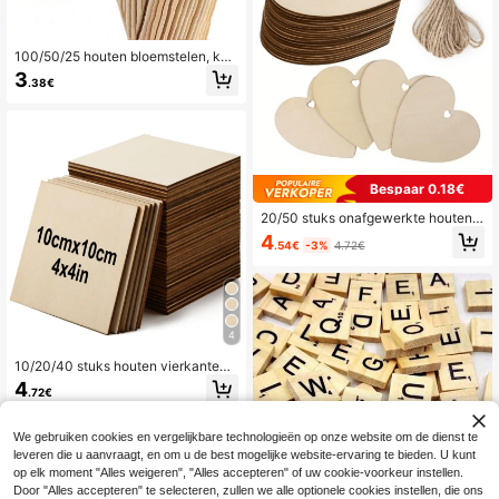
100/50/25 houten bloemstelen, kun
stbloemstelen van draad, geschikt
3
.38€
voor doe-het-zelf boeketten, onder
steuning van kunstboeketten, tuinbl
oemen van draad en boeketarrange
menten, en vele andere toepassing
en (11,8/9,84/7,87/5,9 inch - 30/25/
20/15 cm).
Bespaar 0.18€
20/50 stuks onafgewerkte houten h
artvormige ornamenten, verschillen
4
.54€
-3%
4.72€
de maten, geschikt voor doe-het-z
elf-knutselwerkjes, kerstboomversi
eringen en bedankjes voor bruilofte
n
4
10/20/40 stuks houten vierkanten
van 4x4 inch, 0,08 inch dikke blan
4
.72€
co multiplex platen, houten vierkant
e uitsnijdingen voor knutselen, schil
1
andere verkopers
deren, architecturale modellen
We gebruiken cookies en vergelijkbare technologieën op onze website om de dienst te
leveren die u aanvraagt, en om u de best mogelijke website-ervaring te bieden. U kunt
op elk moment "Alles weigeren", "Alles accepteren" of uw cookie-voorkeur instellen.
Door "Alles accepteren" te selecteren, zullen we alle optionele cookies instellen, die ons