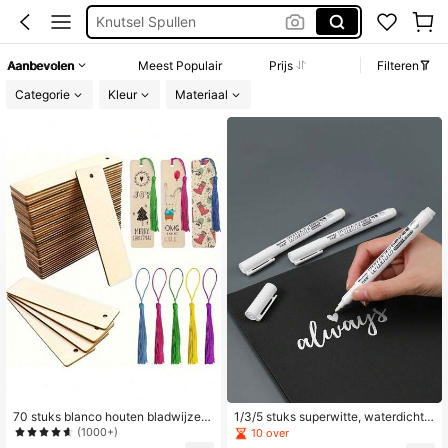
Knutsel Spullen
Houten Schijven
Aanbevolen
Meest Populair
Prijs
Filteren
Knutselen
Categorie
Kleur
Materiaal
Hout
70 stuks blanco houten bladwijzer
1/3/5 stuks superwitte, waterdichte
s, doe-het-zelf houten bladwijzers,
verfmarkeerstift met fijne punt voor
(1000+)
10 over
lasergesneden houten hangers, rec
het schilderen, bijwerken en marker