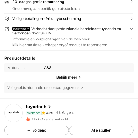
30-daagse gratis retournering
Onderhevig aan eerlijk gebruiksbeleid
Veilige betalingen · Privacybescherming
Verkocht door professionele handelaar: tuyodndh en
Marktplaats
verzonden door SHEIN
Informatie en verplichtingen van de verkoper
klik hier om deze verkoper en/of product te rapporteren.
Productdetails
Materiaal:
ABS
Bekijk meer
Veiligheidsinformatie en contactgegevens
63 Volgers
4.29
tuyodndh
63 Volgers
4.29
Verkoper
m***a
gevolgd
1 dag geleden
63 Volgers
4.29
12K+ Onlangs verkocht
63 Volgers
4.29
Volgend
Alle spullen