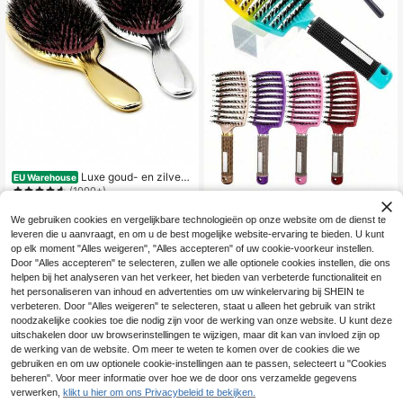
ontwarrende borstel, bolborstel, min
i-haarborstelset, houten kam, haarb
orstel, mini-haarborstel, ontwarrend
e borstels, borstel voor krullend haa
r, kappersbenodigdheden, kleine ka
m, mini-haarborstel, kapsel, kapper
s, haarborstel, gladde borstel, stylin
gborstel, borstel voor krullend haar,
randborstel, haarkam, haarborstelse
t, haar kammen, kam voor krullen, o
ntwarrende borstel, haarborstel voo
r vrouwen, haar, reizen, haarproduc
ten, haartools, haarspullen, kapper,
kappersaccessoires, kapperszaak,
Luxe goud- en zilverk
EU Warehouse
kappersbenodigdheden
leurige paddle-haarborstel met ever
(1000+)
zwijnharen, ovale haarborstel, antis
6
1 stuk hoofdmassageborstel, nylon
tatische haarkam, kappersmassage
.98€
We gebruiken cookies en vergelijkbare technologieën op onze website om de dienst te
materiaal, voor mannen, krulborstel
39 over
kam, terug naar school, reisbenodig
leveren die u aanvraagt, en om u de best mogelijke website-ervaring te bieden. U kunt
voor nat haar, voor vrouwen, geschi
dheden voor op vakantie, borstel, h
6
kt voor kapperszaken, schoonheids
op elk moment "Alles weigeren", "Alles accepteren" of uw cookie-voorkeur instellen.
.32€
aarborstel, houten kam, haarborstel,
salons, het begin van het schooljaa
Door "Alles accepteren" te selecteren, zullen we alle optionele cookies instellen, die ons
haarborstel, haarkammen, kapper, g
r, reisbenodigdheden, voor vrouwen
ladde achterborstel, haarkam, haar
helpen bij het analyseren van het verkeer, het bieden van verbeterde functionaliteit en
kam, borstel voor krullend haar, ont
het personaliseren van inhoud en advertenties om uw winkelervaring bij SHEIN te
warrende borstel, bolborstel, mini-h
verbeteren. Door "Alles weigeren" te selecteren, staat u alleen het gebruik van strikt
aarborstel, producten voor krullend
noodzakelijke cookies toe die nodig zijn voor de werking van onze website. U kunt deze
haar, Kerstmis, kappers, houten ka
uitschakelen door uw browserinstellingen te wijzigen, maar dit kan van invloed zijn op
m, haarborstel, mini-haarborstel, on
de werking van de website. Om meer te weten te komen over de cookies die we
twarrende borstel, haarborstels, bor
gebruiken en om uw optionele cookie-instellingen aan te passen, selecteert u "Cookies
stel voor krullend haar, kappersben
odigdheden, haarborstel, gladde ac
beheren". Voor meer informatie over hoe we de door ons verzamelde gegevens
hterborstel, stylingborstel, borstel v
verwerken,
klikt u hier om ons Privacybeleid te bekijken.