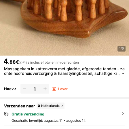
1/6
4
.88€
Prijs inclusief btw en invoerrechten
Massagekam in kattenvorm met gladde, afgeronde tanden - za
chte hoofdhuidverzorging & haarstylingborstel, schattige ki
tten haarborstel als verjaardagscadeau voor meisjes & vrie
nden (1 st.)
Hoev.:
1 over
Verzenden naar
Netherlands
Gratis verzending
Geschatte levertijd:
augustus 11 - augustus 14