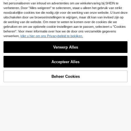
e denim top voor jonge meisjes
het personaliseren van inhoud en advertenties om uw winkelervaring bij SHEIN te
ok
15
.43€
verbeteren. Door "Alles weigeren" te selecteren, staat u alleen het gebruik van strikt
noodzakelijke cookies toe die nodig zijn voor de werking van onze website. U kunt deze
uitschakelen door uw browserinstellingen te wijzigen, maar dit kan van invloed zijn op
de werking van de website. Om meer te weten te komen over de cookies die we
gebruiken en om uw optionele cookie-instellingen aan te passen, selecteert u "Cookies
beheren". Voor meer informatie over hoe we de door ons verzamelde gegevens
verwerken,
klikt u hier om ons Privacybeleid te bekijken.
Verwerp Alles
Accepteer Alles
Beheer Cookies
TOEVOEGEN AAN WINKELWAGEN
4
SHEIN SLAYR KIDS
SHEIN A-lijn rokje van
EU Warehouse
denim met ruches aan de zoom voo
18
Jonge meisjes zomerse casual mod
.49€
r jonge meisjes, casual lente- en zo
e straatvakantiestijl koeienprint den
17
merkleding in landelijke boho-stijl, s
.04€
-1%
17.32€
im minirok,zomer,casual en modieu
trandkleding voor jonge meisjes
ze vakantie,streetwear,stijl uit de ja
ren 2000,comfortabele en zachte d
enim,comfortabele en zachte denim
broek,schattige vakantieprint rok