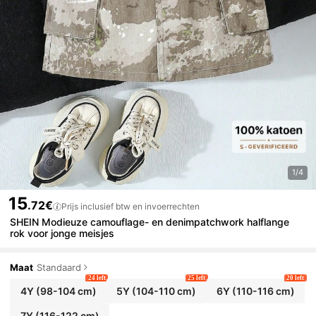
1/4
15
.72€
Prijs inclusief btw en invoerrechten
SHEIN Modieuze camouflage- en denimpatchwork halflange
rok voor jonge meisjes
Maat
Standaard
24 left
25 left
20 left
4Y
(98-104 cm)
5Y
(104-110 cm)
6Y
(110-116 cm)
7Y
(116-122 cm)