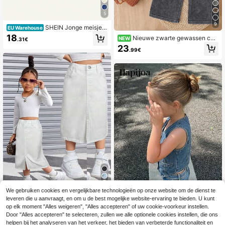
5
9
SHEIN Jonge meisjes
EU Warehouse
kleurblokkerende koeienprint geplo
18
Nieuwe zwarte gewassen cas
NEW
.31€
oide casual denim minirok, zomer
ual losse speelse schattige Engelse
23
.99€
borduurwerk ronde hals geribbelde
pullover gebreide denim 2-delige se
t, letter applicatie ontwerp, essentie
el voor meisjes. Modieuze meisjes
must-have, geschikt voor lente- en
herfstkleding, eenvoudige mode ve
elzijdig, dagelijks dragen. Nieuwe g
ebreide denim set
5
We gebruiken cookies en vergelijkbare technologieën op onze website om de dienst te
leveren die u aanvraagt, en om u de best mogelijke website-ervaring te bieden. U kunt
SHEIN Jong meisje Y2K basic zwart
op elk moment "Alles weigeren", "Alles accepteren" of uw cookie-voorkeur instellen.
e Y2K denim rok, coole Thanksgivin
13
Hapijoa
Door "Alles accepteren" te selecteren, zullen we alle optionele cookies instellen, die ons
.36€
g, lente en zomer casual vakantie c
helpen bij het analyseren van het verkeer, het bieden van verbeterde functionaliteit en
Hapijoa V-hals veststijl cropped taill
ountry boho kleding, strand denim r