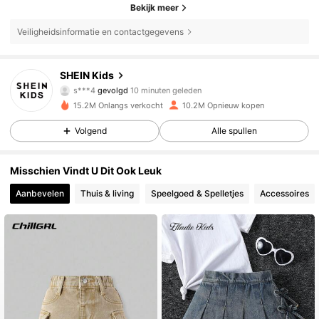
Bekijk meer
Veiligheidsinformatie en contactgegevens
810K Volgers
4.89
SHEIN Kids
s***4
gevolgd
10 minuten geleden
15.2M Onlangs verkocht
10.2M Opnieuw kopen
810K Volgers
4.89
Volgend
Alle spullen
810K Volgers
4.89
Misschien Vindt U Dit Ook Leuk
Aanbevelen
Thuis & living
Speelgoed & Spelletjes
Accessoires
810K Volgers
4.89
810K Volgers
4.89
810K Volgers
4.89