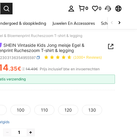
0
0
nden. Press Enter to select.
ndergoed & slaapkleding
Juwelen En Accessoires
Schoonheid & gezo
el & Bloemenprint Rucheszoom T-shirt & legging
SHEIN Vintaside Kids Jong meisje Egel &
nprint Rucheszoom T-shirt & legging
k2303136354955597
(1000+ Reviews)
14
.35€
ICE AND AVAILABILITY
14.49€
Prijs inclusief btw en invoerrechten
atis verzending
100
110
120
130
tgids