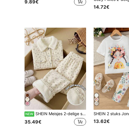
9.89€
14.72€
SHEIN Meisjes 2-delige set met abrikooskleurige bloemenprint, zachte meisjesstijl, jas met revers en broek met elastische manchetten. Voorkant met knoopsluiting voor gemakkelijk aan- en uittrekken, bijpassende abrikooskleurige broek met elastische taille en winddichte zoom. Zoete en zachte outfit geschikt voor thuis en dagelijkse uitstapjes in de herfst en winter.
NEW
13.62€
35.49€