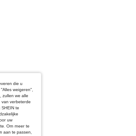
everen die u
"Alles weigeren",
 zullen we alle
en van verbeterde
j SHEIN te
dzakelijke
door uw
site. Om meer te
n aan te passen,