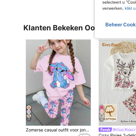
selecteert u "Co
verwerken,
klikt 
Beheer Cook
Klanten Bekeken Ook
17
6
Zomerse casual outfit voor jonge meisjes: schattig T-shirt met konijnenprint, verlaagde schouders en losse pasvorm, geschikt voor dagelijks gebruik en woon-werkverkeer. Set bestaande uit een losvallend T-shirt en een broek met konijnenprint.
Cozy Pixies