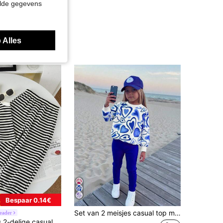
elde gegevens
 Alles
Bespaar 0.14€
Set van 2 meisjes casual top met hartprint, lange mouwen en roze broek
eader
Jonge meisjes 2-delige casual gebreide stoffen tanktop en broekset voor de zomer