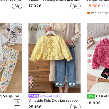
17.32€
15.59€
15.
Veel terug
14
SHEIN 2 stuks Jong Meisje Cartoon Karakter Print Korte Mouw Top en Bloemenpatroon Lange Broek Set, Casual Wear Voor De Winter
Casual modieuze fleece top met hartprint en halve ri
Vintaside Kids
NEW
Vintaside Kids 2-delige set voor jonge meisjes met schattige countrystijl, geel jacquard top met strik en lange mouwen en denim broek met 3D bloemenversiering, geschikt voor casual uitstapjes in de herfst
18.99€
25.15€