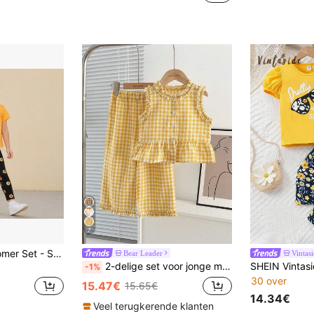
7
Meisjes 4-8 jaar Zomer Set - Schattig Giraffe Print T-shirt + Zonnebloem Legging, Casual Kinderkleding voor Baby's en Kleuters, Geschikt voor Dagelijks Gebruik, School, Spelen en Binnenactiviteiten
Bear Leader
Vintas
2-delige set voor jonge meisjes: modieus vest en broek met bloemenprint en ruitjespatroon, zomer
-1%
30 over
15.47€
15.65€
14.34€
Veel terugkerende klanten