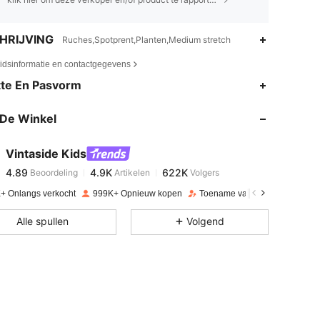
HRIJVING
Ruches,Spotprent,Planten,Medium stretch
eidsinformatie en contactgegevens
4.89
4.9K
622K
te En Pasvorm
De Winkel
4.89
4.9K
622K
Vintaside Kids
4.89
4.9K
622K
Beoordeling
Artikelen
Volgers
k***n
betaalde
1 dag geleden
+ Onlangs verkocht
999K+ Opnieuw kopen
Toename van volgers 12%
4.89
4.9K
622K
Alle spullen
Volgend
4.89
4.9K
622K
4.89
4.9K
622K