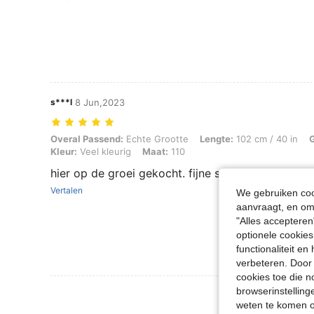
s***l
8 Jun,2023
Overal Passend: Echte Grootte, Lengte: 102 cm / 40 in, Gewicht: 14 k
Overal Passend:
Echte Grootte
Lengte:
102 cm / 40 in
Kleur:
Veel kleurig
Maat:
110
hier op de groei gekocht. fijne stof
Vertalen
We gebruiken cook
aanvraagt, en om 
"Alles accepteren
optionele cookies
functionaliteit e
verbeteren. Door 
cookies toe die n
browserinstelling
Meer Beoordeling
weten te komen o