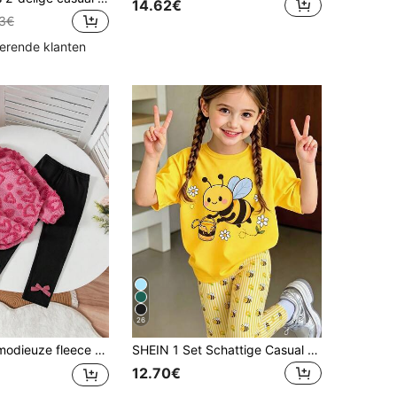
14.62€
73€
kerende klanten
26
ts, lange mouwen en lange broek met effen kleur en strikdecoratie, 2-delige set voor meisjes, herfst/winter
SHEIN 1 Set Schattige Casual Outfit voor Jonge Meisjes in Pastorale Stijl met Cartoon Bijenprint T-shirt met Korte Mouwen en Bijen Gestreept Print Legging, Geschikt voor Zomerse Uitstapjes
12.70€