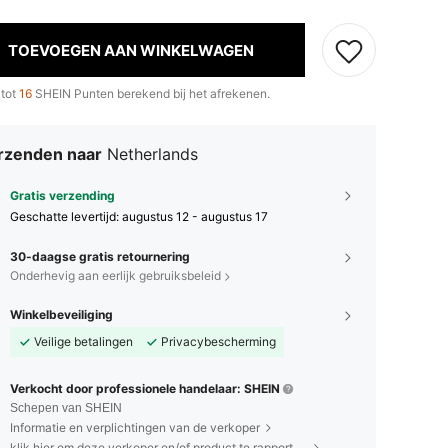
TOEVOEGEN AAN WINKELWAGEN
 tot
16
SHEIN Punten berekend bij het afrekenen.
rzenden naar
Netherlands
Gratis verzending
Geschatte levertijd:
augustus 12 - augustus 17
30-daagse gratis retournering
Onderhevig aan eerlijk gebruiksbeleid
Winkelbeveiliging
Veilige betalingen
Privacybescherming
Verkocht door professionele handelaar: SHEIN
Schepen van SHEIN
Informatie en verplichtingen van de verkoper
klik hier om deze verkoper en/of product te rapporteren.