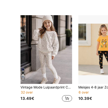
20
Vintage Mode Luipaardprint Contraststreep, Casual Crewneck Sweatshirt met Lange Mouwen & Slim Fit Lange Broek 2-delige Set voor Jonge Meisjes, Geschikt voor Herfst/Winter Dagelijks, Uitstapjes, Campus, Sport, Homecoming, Terug naar School
32 over
6 over
13.49€
10.39€