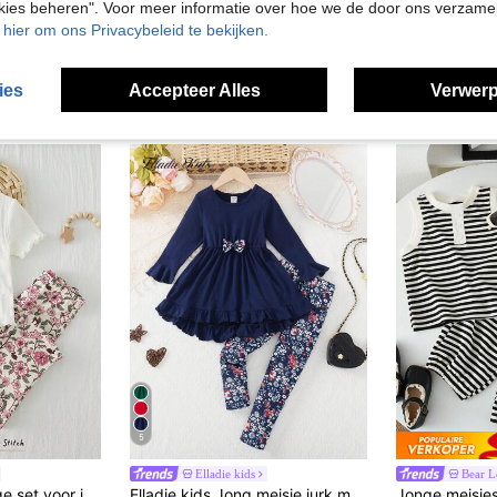
okies beheren". Voor meer informatie over hoe we de door ons verzam
u hier om ons Privacybeleid te bekijken.
ies
Accepteer Alles
Verwerp
5
Elladie kids
Bear L
Cozy Pixies 2-delige set voor jonge meisjes: gebreide top met cartoon dierenprint, korte mouwen, ronde hals en broek met elastische taille.
Elladie kids Jong meisje jurk met ronde hals, ruches, lange mouwen en gebloemde broek 2 stks/set