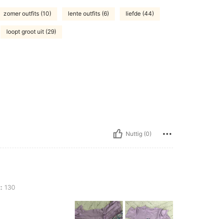
zomer outfits (10)
lente outfits (6)
liefde (44)
loopt groot uit (29)
Nuttig (0)
:
130