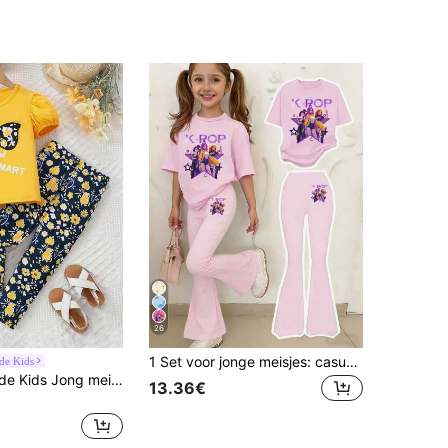
26
1 Set voor jonge meisjes: casual en comfortabel T-shirt met korte mouwen en ronde hals, met cartoonprint van een K-pop meidengroep, en flared broek. Modieus en casual, geschikt voor lente/zomeroutfits. Roze T-shirt set, casual kleding, K-pop meidenoutfit.
ide Kids
SHEIN Vintaside Kids Jong meisje kleurrijke bedrukte top met pofmouwen en lange broek
13.36€