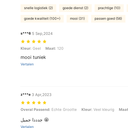
snelle logistiek (2)
goede dienst (2)
prachtige (10)
goede kwaliteit (100+)
mooi (31)
passen goed (56)
s***6
5 Sep,2024
Kleur: Geel, Maat: 120
Kleur:
Geel
Maat:
120
mooi tuniek
Vertalen
z***e
3 Apr,2023
Overal Passend: Echte Grootte, Kleur: Veel kleurig, Maat: 130
Overal Passend:
Echte Grootte
Kleur:
Veel kleurig
Maat
جدددا جميل 🤩
Vertalen