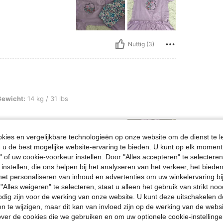
Nuttig (3)
g / 31 lbs, Kleur: Veel kleurig, Maat: 110
Gewicht:
14 kg / 31 lbs
ies en vergelijkbare technologieën op onze website om de dienst te l
u de best mogelijke website-ervaring te bieden. U kunt op elk moment 
" of uw cookie-voorkeur instellen. Door "Alles accepteren" te selecteren,
 instellen, die ons helpen bij het analyseren van het verkeer, het bied
n het personaliseren van inhoud en advertenties om uw winkelervaring bi
Nuttig (0)
"Alles weigeren" te selecteren, staat u alleen het gebruik van strikt noo
odig zijn voor de werking van onze website. U kunt deze uitschakelen 
en te wijzigen, maar dit kan van invloed zijn op de werking van de web
en Bekijken
ver de cookies die we gebruiken en om uw optionele cookie-instellinge