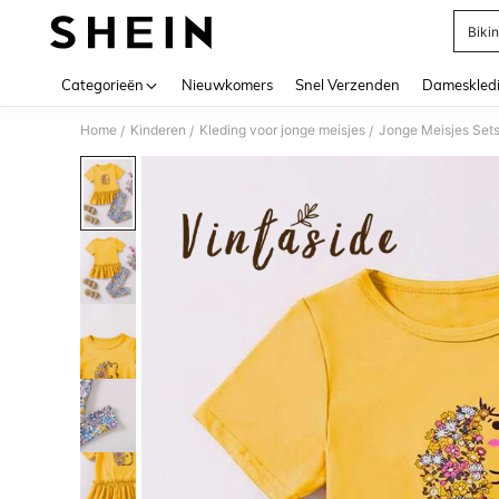
Bikin
Use up 
Categorieën
Nieuwkomers
Snel Verzenden
Dameskled
Home
Kinderen
Kleding voor jonge meisjes
Jonge Meisjes Set
/
/
/