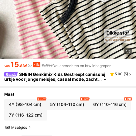
1/5
15
-1%
15.99€
.83€
Douanerechten en btw inbegrepen
Van
SHEIN Genkimix Kids Gestreept camisolej
5.00
(
5
)
urkje voor jonge meisjes, casual mode, zacht
e en comfortabele textuur.
Maat
11 left
11 left
1 left
4Y
(98-104 cm)
5Y
(104-110 cm)
6Y
(110-116 cm)
7Y
(116-122 cm)
Maatgids