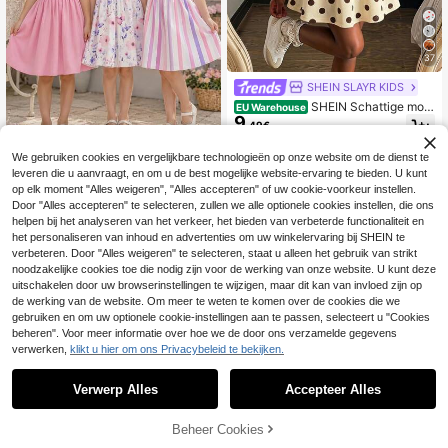
37
SHEIN SLAYR KIDS
SHEIN Schattige modi
EU Warehouse
9
euze jurk met polkadotenprint en h
.49€
alterhals voor jonge meisjes
We gebruiken cookies en vergelijkbare technologieën op onze website om de dienst te
3 stuks/set Zomerse casual comfort
leveren die u aanvraagt, en om u de best mogelijke website-ervaring te bieden. U kunt
22
abele jurk voor jonge meisjes, spag
.20€
op elk moment "Alles weigeren", "Alles accepteren" of uw cookie-voorkeur instellen.
hettibandjes minimalistisch gestree
Door "Alles accepteren" te selecteren, zullen we alle optionele cookies instellen, die ons
pt & bloemenprint + effen roze 3-de
lige set, knoopdecoratie, zoete mod
helpen bij het analyseren van het verkeer, het bieden van verbeterde functionaliteit en
ieuze dagelijkse jurk voor meisjes,
het personaliseren van inhoud en advertenties om uw winkelervaring bij SHEIN te
geschikt voor vakantie, feest, thuis,
verbeteren. Door "Alles weigeren" te selecteren, staat u alleen het gebruik van strikt
buitenactiviteiten, strand, cadeau
noodzakelijke cookies toe die nodig zijn voor de werking van onze website. U kunt deze
uitschakelen door uw browserinstellingen te wijzigen, maar dit kan van invloed zijn op
de werking van de website. Om meer te weten te komen over de cookies die we
gebruiken en om uw optionele cookie-instellingen aan te passen, selecteert u "Cookies
beheren". Voor meer informatie over hoe we de door ons verzamelde gegevens
verwerken,
klikt u hier om ons Privacybeleid te bekijken.
Verwerp Alles
Accepteer Alles
Beheer Cookies
TOEVOEGEN AAN WINKELWAGEN