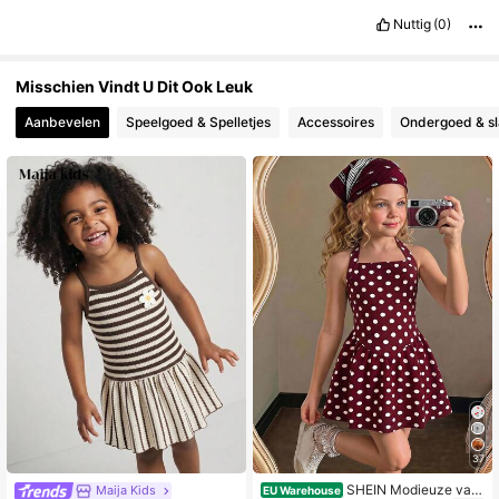
Nuttig
(0)
Misschien Vindt U Dit Ook Leuk
Aanbevelen
Speelgoed & Spelletjes
Accessoires
Ondergoed & sl
37
SHEIN Modieuze vak
Maija Kids
EU Warehouse