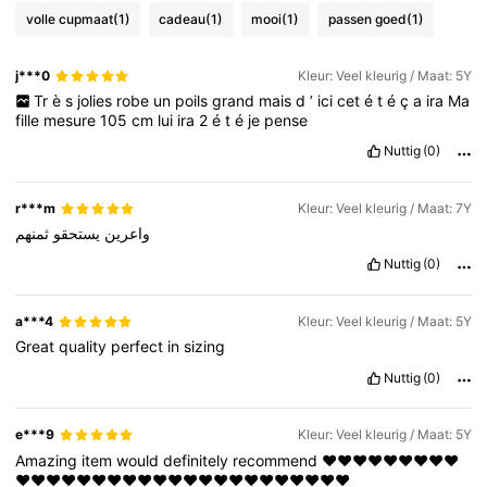
volle cupmaat
(1)
cadeau
(1)
mooi
(1)
passen goed
(1)
310K Volgers
4.88
j***0
Kleur: Veel kleurig / Maat: 5Y
Tr
è
s
jolies
robe
un
poils
grand
mais
d
’
ici
cet
é
t
é
ç
a
ira
Ma
310K Volgers
4.88
fille
mesure
105
cm
lui
ira
2
é
t
é
je
pense
Nuttig
(0)
310K Volgers
4.88
r***m
Kleur: Veel kleurig / Maat: 7Y
واعرين
يستحقو
ثمنهم
310K Volgers
4.88
Nuttig
(0)
a***4
Kleur: Veel kleurig / Maat: 5Y
Great
quality
perfect
in
sizing
Nuttig
(0)
e***9
Kleur: Veel kleurig / Maat: 5Y
Amazing
item
would
definitely
recommend
❤️❤️❤️❤️❤️❤️❤️❤️❤️
❤️❤️❤️❤️❤️❤️❤️❤️❤️❤️❤️❤️❤️❤️❤️❤️❤️❤️❤️❤️❤️❤️