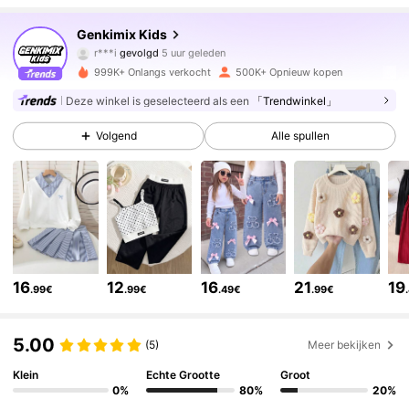
310K Volgers
4.88
Genkimix Kids
r***i
gevolgd
5 uur geleden
t***0
is aan het browsen
310K Volgers
4.88
999K+ Onlangs verkocht
500K+ Opnieuw kopen
Deze winkel is geselecteerd als een
「Trendwinkel」
310K Volgers
4.88
Volgend
Alle spullen
310K Volgers
4.88
310K Volgers
4.88
16
12
16
21
19
.99€
.99€
.49€
.99€
310K Volgers
4.88
5.00
(5)
Meer bekijken
310K Volgers
4.88
Klein
Echte Grootte
Groot
0%
80%
20%