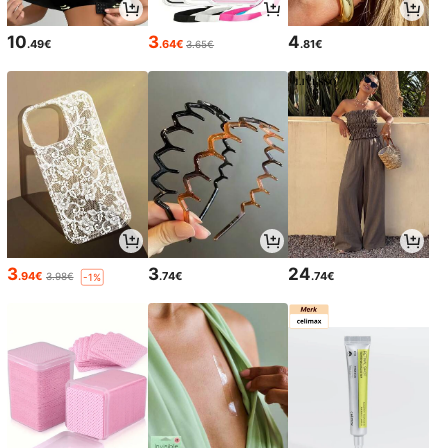
10
3
4
.49€
.64€
.81€
3.65€
3
3
24
.94€
.74€
.74€
3.98€
-1%