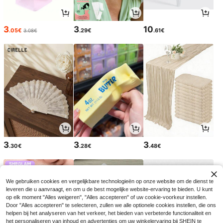
3
3
10
.05€
.29€
.61€
3.08€
3
3
3
.30€
.28€
.48€
We gebruiken cookies en vergelijkbare technologieën op onze website om de dienst te
leveren die u aanvraagt, en om u de best mogelijke website-ervaring te bieden. U kunt
op elk moment "Alles weigeren", "Alles accepteren" of uw cookie-voorkeur instellen.
Door "Alles accepteren" te selecteren, zullen we alle optionele cookies instellen, die ons
helpen bij het analyseren van het verkeer, het bieden van verbeterde functionaliteit en
het personaliseren van inhoud en advertenties om uw winkelervaring bij SHEIN te