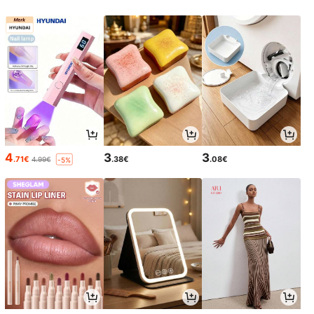
4
3
3
.71€
.38€
.08€
4.99€
-5%