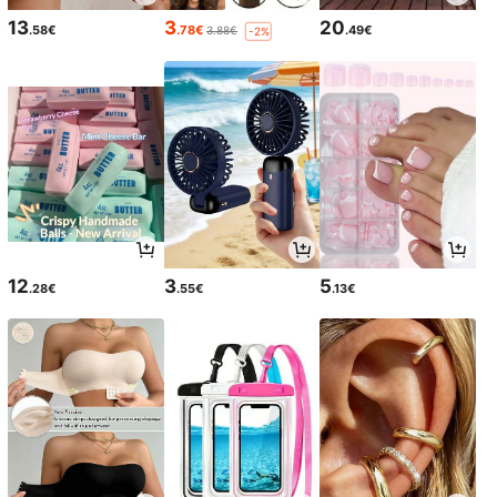
13
3
20
.58€
.78€
.49€
3.88€
-2%
12
3
5
.28€
.55€
.13€