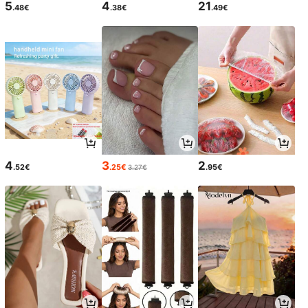
5
4
21
.48€
.38€
.49€
4
3
2
.52€
.25€
.95€
3.27€