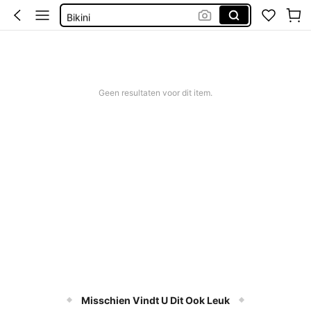
Bikini
Trouwjurk
Corrigerend Badpak
Katoen
Geen resultaten voor dit item.
Misschien Vindt U Dit Ook Leuk