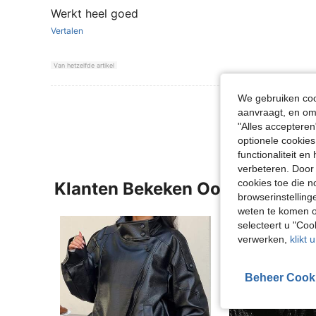
Werkt heel goed
Vertalen
Van hetzelfde artikel
We gebruiken cook
Meer Beoordeling
aanvraagt, en om 
"Alles accepteren
optionele cookies
functionaliteit e
verbeteren. Door 
cookies toe die n
Klanten Bekeken Ook
browserinstelling
weten te komen o
selecteert u "Co
verwerken,
klikt 
Beheer Cook