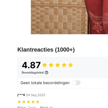
Klantreacties
(1000+)
4.87
Beoordelingsbeleid
Geen lokale beoordelingen
j***6
24 Sep,2025
Kleur: Zwart, Maat: M
Kleur:
Zwart
Maat:
M