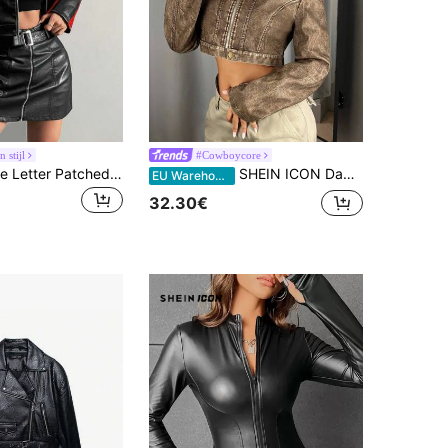
n stijl
#Cowboycore
SHEIN Coolane Letter Patched Colorblock Zip Up Crop PU leren jas, dames lente/herfst casual Patched, tape, rits normale mouw opstaande kraag normale pasvorm abrikoos polyurethaan colorblock, letter dames jassen, casual dagelijkse kleding
SHEIN ICON Dames rits cropped herfstkleding dames jas, dames late herfst casual rits normale mouw opstaande kraag normale pasvorm koffie bruin effen dames jassen, casual dagelijkse slijtage
EU Warehouse
32.30€