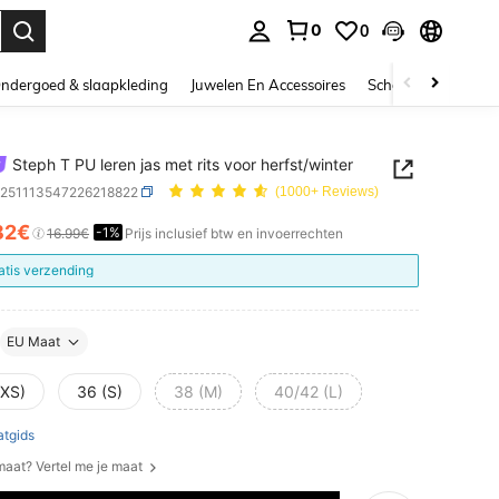
0
0
nden. Press Enter to select.
ndergoed & slaapkleding
Juwelen En Accessoires
Schoonheid & gezo
Steph T PU leren jas met rits voor herfst/winter
z251113547226218822
(1000+ Reviews)
82€
-1%
ICE AND AVAILABILITY
16.99€
Prijs inclusief btw en invoerrechten
atis verzending
EU Maat
(XS)
36 (S)
38 (M)
40/42 (L)
tgids
 maat? Vertel me je maat