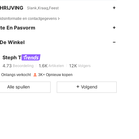
HRIJVING
Slank,Kraag,Feest
eidsinformatie en contactgegevens
te En Pasvorm
4.73
1.6K
12K
De Winkel
4.73
1.6K
12K
Steph T
4.73
1.6K
12K
Beoordeling
Artikelen
Volgers
n***z
betaalde
1 dag geleden
 Onlangs verkocht
3K+ Opnieuw kopen
4.73
1.6K
12K
Alle spullen
Volgend
4.73
1.6K
12K
4.73
1.6K
12K