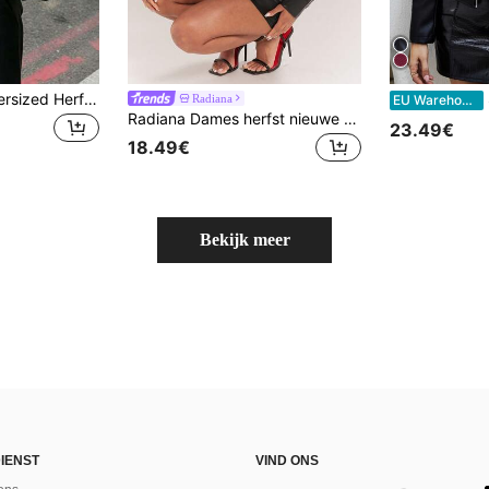
Camellia Losse Oversized Herfst/Winter Nieuwe Damesjas, Europese en Amerikaanse Stijl, Minimalistische Veelzijdige Imitatieleer Jas, Stille Herfst
Radiana
EU Warehouse
Radiana Dames herfst nieuwe sexy diepe V-hals knoopsluiting slim fit PU jas, gerimpelde slim fit shirt-stijl jas, zwarte PU jas, nachtclub, feest, modebijeenkomst, muziekfestival, tentoonstelling, basis veelzijdig, dagelijkse casual uitstapjes, winkelen,
23.49€
18.49€
Bekijk meer
IENST
VIND ONS