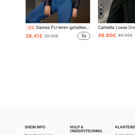
5
Dames PU-leren getailleerde jas met ritssluiting aan de voorkant, modieuze veelzijdige bovenkleding voor casual en stijlvolle looks, herfst zwart
-2%
48.80€
48.96€
28.41€
29.20€
SHEIN INFO
HULP &
KLANTEND
ONDERSTEUNING