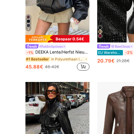
8
Bespaar 0.54€
#Paddockprinses
BamGleam
DEEKA Lente/Herfst Nieuwe Dames Losse Oversized Europese en Amerikaanse Stijl Mode Minimalistische Veelzijdige Jas Kunstleer Jas Zwart, Stille Herfst
-1%
EU Warehouse
-2%
in Polyurethaan (PU) Dames bovenkleding
#1 Bestseller
20.79€
21.28€
45.88€
46.42€