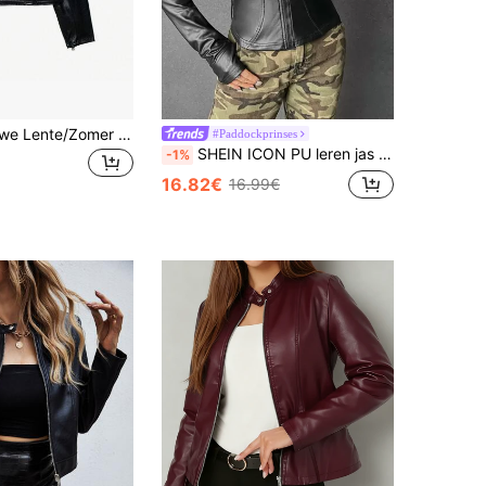
Camellia Nieuwe Lente/Zomer Damesmode Jas, Europese en Amerikaanse Minimalistische Veelzijdige Gewatteerde Schouder Kunstleer Effect Buitenkleding Zwart Herfst
#Paddockprinses
SHEIN ICON PU leren jas met rits voor herfst/winter
-1%
16.82€
16.99€