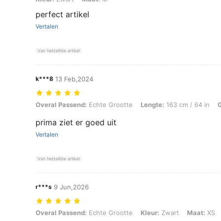
perfect artikel
Vertalen
Van hetzelfde artikel
k***8
13 Feb,2024
Overal Passend: Echte Grootte, Lengte: 163 cm / 64 in, Gewicht: 89 k
Overal Passend:
Echte Grootte
Lengte:
163 cm / 64 in
prima ziet er goed uit
Vertalen
Van hetzelfde artikel
r***s
9 Jun,2026
Overal Passend: Echte Grootte, Kleur: Zwart, Maat: XS
Overal Passend:
Echte Grootte
Kleur:
Zwart
Maat:
XS