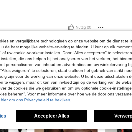
Nuttig (0)
ies en vergelijkbare technologieën op onze website om de dienst te l
en Bekijken
u de best mogelijke website-ervaring te bieden. U kunt op elk moment 
" of uw cookie-voorkeur instellen. Door "Alles accepteren" te selecteren,
 instellen, die ons helpen bij het analyseren van het verkeer, het bied
n het personaliseren van inhoud en advertenties om uw winkelervaring bi
"Alles weigeren" te selecteren, staat u alleen het gebruik van strikt noo
odig zijn voor de werking van onze website. U kunt deze uitschakelen 
en te wijzigen, maar dit kan van invloed zijn op de werking van de web
ver de cookies die we gebruiken en om uw optionele cookie-instellinge
okies beheren". Voor meer informatie over hoe we de door ons verzam
u hier om ons Privacybeleid te bekijken.
ies
Accepteer Alles
Verwerp