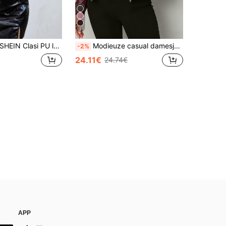
5
SHEIN Clasi PU leren jas met rits voor herfst/winter
Modieuze casual damesjas van PU-leer in effen kleur met lange mouwen, motorstijl en rits, geschikt voor lente, herfst en winter
-2%
24.11€
24.74€
APP