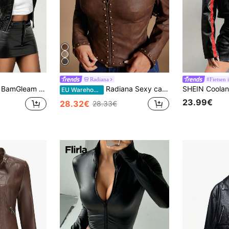
Radiana
#Fietsen i
BamGleam Bordeauxrode slim fit jas met ritssluiting en opstaande kraag.
Radiana Sexy casual street vintage koffiebruine PU getailleerd damesjack met metalen klinknageldecoratie, motorjack, motorjack
EU Warehouse
23.99€
28.32€
28.33€