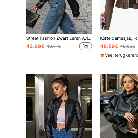
5
Street Fashion Zwart Leren Aviator Jas Dames Lange Mouwen Met Zakken Elastische Korte Jas Herfst Winter Lente Buitenkleding Vakantie Herfst
43.69€
48.59€
43.71€
48.63€
Veel terugkeren