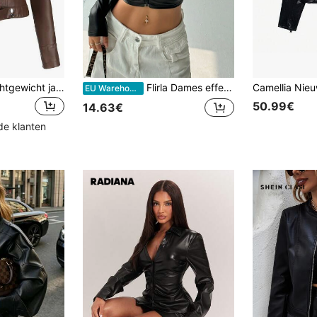
Korte damesjas, lichtgewicht jas met opstaande kraag voor lente/herfst, damesjas van imitatieleer D02 herfst
Flirla Dames effen kleur lange mouwen voorkant rits eenvoudig getailleerd PU jack
EU Warehouse
50.99€
14.63€
de klanten