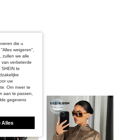
everen die u
"Alles weigeren",
 zullen we alle
en van verbeterde
j SHEIN te
dzakelijke
door uw
site. Om meer te
n aan te passen,
elde gegevens
 Alles