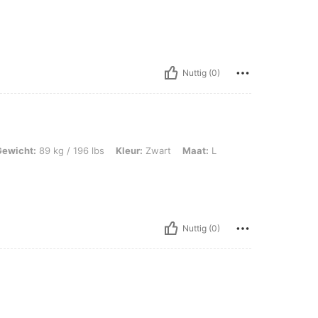
Nuttig (0)
g / 196 lbs, Kleur: Zwart, Maat: L
Gewicht:
89 kg / 196 lbs
Kleur:
Zwart
Maat:
L
Nuttig (0)