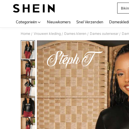
Bikin
Use up 
Categorieën
Nieuwkomers
Snel Verzenden
Dameskled
Home
Vrouwen kleding
Dames kleren
Dames outerwear
Dam
/
/
/
/