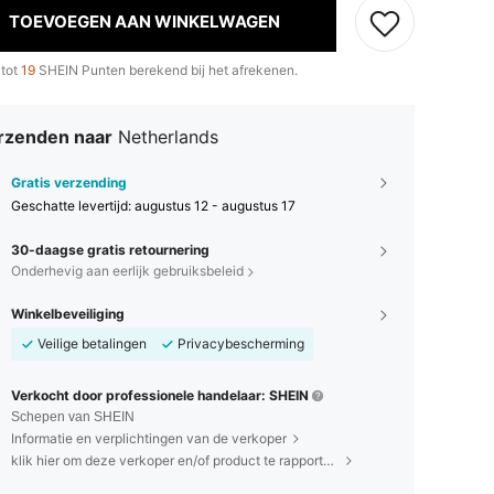
TOEVOEGEN AAN WINKELWAGEN
 tot
19
SHEIN Punten berekend bij het afrekenen.
rzenden naar
Netherlands
Gratis verzending
Geschatte levertijd:
augustus 12 - augustus 17
30-daagse gratis retournering
Onderhevig aan eerlijk gebruiksbeleid
Winkelbeveiliging
Veilige betalingen
Privacybescherming
Verkocht door professionele handelaar: SHEIN
Schepen van SHEIN
Informatie en verplichtingen van de verkoper
klik hier om deze verkoper en/of product te rapporteren.