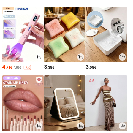
4
3
3
.71€
.38€
.08€
4.99€
-5%