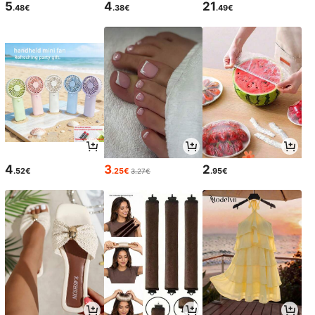
5
4
21
.48€
.38€
.49€
4
3
2
.52€
.25€
.95€
3.27€