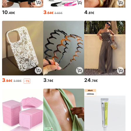
10
3
4
.49€
.64€
.81€
3.65€
3
3
24
.94€
.74€
.74€
3.98€
-1%