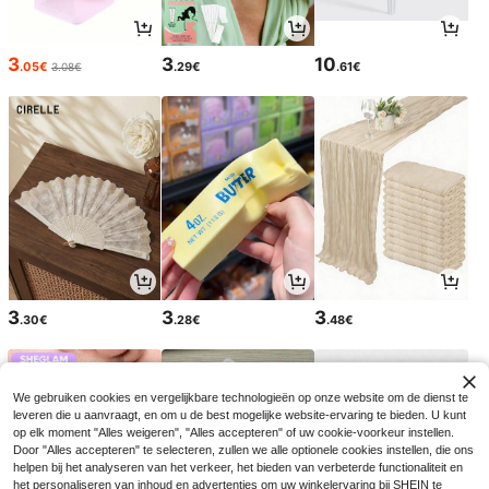
3
3
10
.05€
.29€
.61€
3.08€
3
3
3
.30€
.28€
.48€
We gebruiken cookies en vergelijkbare technologieën op onze website om de dienst te
leveren die u aanvraagt, en om u de best mogelijke website-ervaring te bieden. U kunt
op elk moment "Alles weigeren", "Alles accepteren" of uw cookie-voorkeur instellen.
Door "Alles accepteren" te selecteren, zullen we alle optionele cookies instellen, die ons
helpen bij het analyseren van het verkeer, het bieden van verbeterde functionaliteit en
het personaliseren van inhoud en advertenties om uw winkelervaring bij SHEIN te