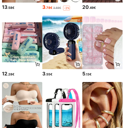
13
3
20
.58€
.78€
.49€
3.88€
-2%
12
3
5
.28€
.55€
.13€