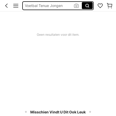
Voetbal Tenue Jongen
Kinderen Jongens Zomer
Jongens Tweedelig Set
Zwemshort Jongens
Geen resultaten voor dit item.
Jongens Zomer Kleding Set
Misschien Vindt U Dit Ook Leuk