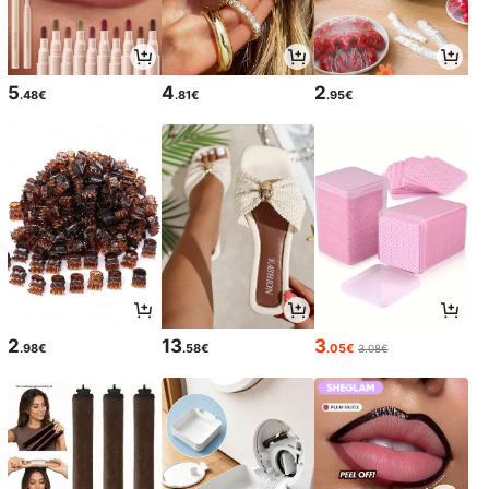
5
4
2
.48€
.81€
.95€
2
13
3
.98€
.58€
.05€
3.08€