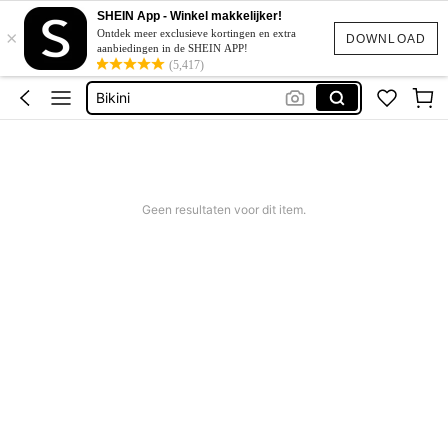
Katoen
SHEIN App - Winkel makkelijker!
×
Ontdek meer exclusieve kortingen en extra
Squishy
DOWNLOAD
aanbiedingen in de SHEIN APP!
(5,417)
Bikini
Trouwjurk
Corrigerend Badpak
Katoen
Geen resultaten voor dit item.