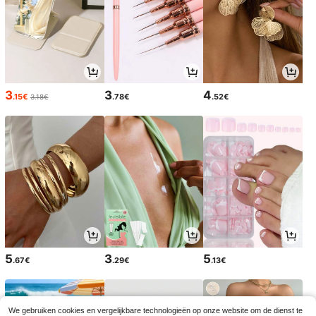
3
3
4
.15€
.78€
.52€
3.18€
5
3
5
.67€
.29€
.13€
We gebruiken cookies en vergelijkbare technologieën op onze website om de dienst te