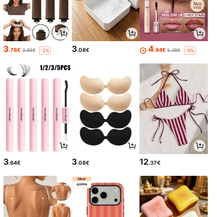
3
3
4
.78€
.08€
.94€
3.88€
5.48€
-2%
-9%
3
3
12
.64€
.08€
.37€