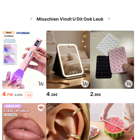
Misschien Vindt U Dit Ook Leuk
4
4
2
.71€
.38€
.96€
4.99€
-5%