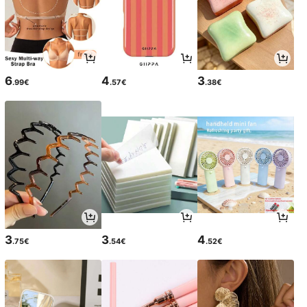
6
4
3
.99€
.57€
.38€
3
3
4
.75€
.54€
.52€