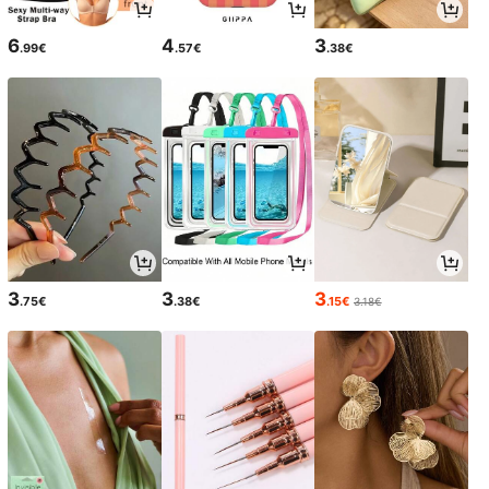
6
4
3
.99€
.57€
.38€
3
3
3
.75€
.38€
.15€
3.18€