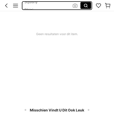
Bikini
Trouwjurk
Corrigerend Badpak
Katoen
Geen resultaten voor dit item.
Misschien Vindt U Dit Ook Leuk