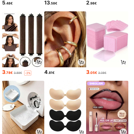
5
13
2
.48€
.58€
.98€
3
4
3
.78€
.81€
.05€
3.88€
3.08€
-2%