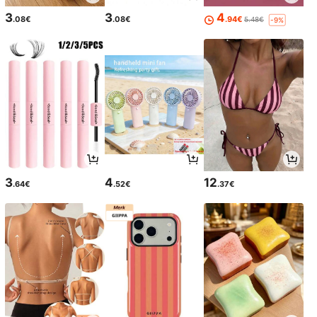
3
3
4
.08€
.08€
.94€
5.48€
-9%
3
4
12
.64€
.52€
.37€