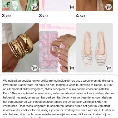
3
3
4
.29€
.78€
.52€
5
5
18
.67€
.13€
.75€
18.99€
-1%
We gebruiken cookies en vergelijkbare technologieën op onze website om de dienst te
leveren die u aanvraagt, en om u de best mogelijke website-ervaring te bieden. U kunt
op elk moment "Alles weigeren", "Alles accepteren" of uw cookie-voorkeur instellen.
Door "Alles accepteren" te selecteren, zullen we alle optionele cookies instellen, die ons
helpen bij het analyseren van het verkeer, het bieden van verbeterde functionaliteit en
het personaliseren van inhoud en advertenties om uw winkelervaring bij SHEIN te
verbeteren. Door "Alles weigeren" te selecteren, staat u alleen het gebruik van strikt
noodzakelijke cookies toe die nodig zijn voor de werking van onze website. U kunt deze
uitschakelen door uw browserinstellingen te wijzigen, maar dit kan van invloed zijn op