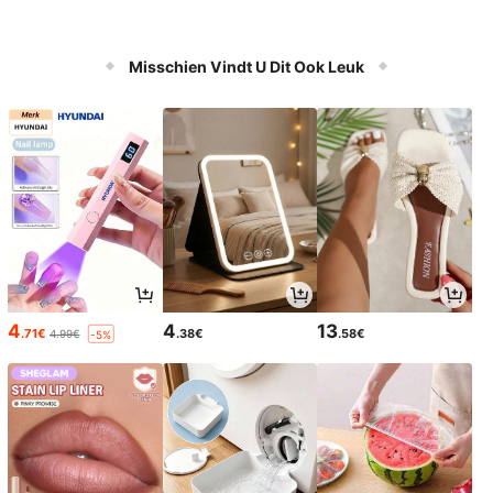
Misschien Vindt U Dit Ook Leuk
4
4
13
.71€
.38€
.58€
4.99€
-5%