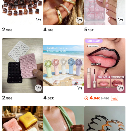
2
4
5
.98€
.81€
.13€
2
4
4
.96€
.52€
.94€
5.48€
-9%