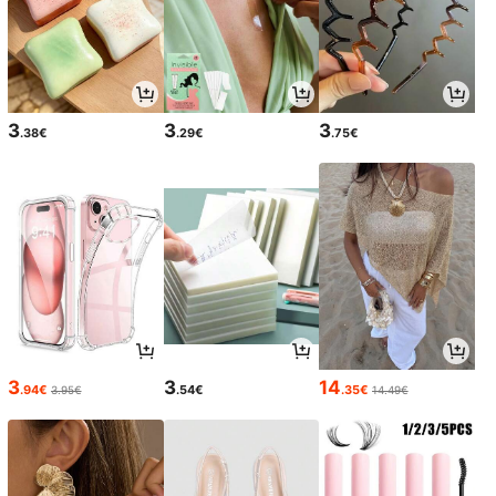
3
3
3
.38€
.29€
.75€
3
3
14
.94€
.54€
.35€
3.95€
14.49€