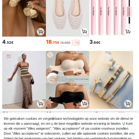
4
18
3
.52€
.75€
.64€
18.99€
-1%
21
10
5
.99€
.49€
.20€
5.29€
-1%
We gebruiken cookies en vergelijkbare technologieën op onze website om de dienst te
leveren die u aanvraagt, en om u de best mogelijke website-ervaring te bieden. U kunt
op elk moment "Alles weigeren", "Alles accepteren" of uw cookie-voorkeur instellen.
Door "Alles accepteren" te selecteren, zullen we alle optionele cookies instellen, die ons
helpen bij het analyseren van het verkeer, het bieden van verbeterde functionaliteit en