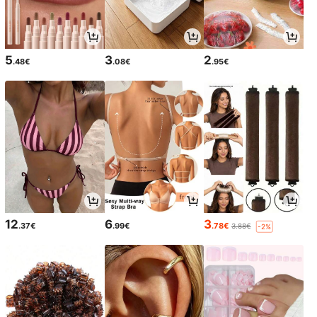
5
3
2
.48€
.08€
.95€
12
6
3
.37€
.99€
.78€
3.88€
-2%