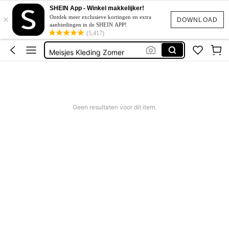
Kinderen Meisje
SHEIN App - Winkel makkelijker!
×
Bikini Tieners
Ontdek meer exclusieve kortingen en extra
DOWNLOAD
aanbiedingen in de SHEIN APP!
Bikini Meisjes
(5,417)
Meisjes Kleding Zomer
Badpak Meisje
Kinderen Meisje
Bikini Tieners
Geen resultaten voor dit item.