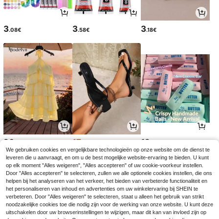
3
3
3
.08€
.58€
.18€
20
17
12
.49€
.21€
.28€
17.38€
We gebruiken cookies en vergelijkbare technologieën op onze website om de dienst te
leveren die u aanvraagt, en om u de best mogelijke website-ervaring te bieden. U kunt
op elk moment "Alles weigeren", "Alles accepteren" of uw cookie-voorkeur instellen.
Door "Alles accepteren" te selecteren, zullen we alle optionele cookies instellen, die ons
helpen bij het analyseren van het verkeer, het bieden van verbeterde functionaliteit en
het personaliseren van inhoud en advertenties om uw winkelervaring bij SHEIN te
verbeteren. Door "Alles weigeren" te selecteren, staat u alleen het gebruik van strikt
noodzakelijke cookies toe die nodig zijn voor de werking van onze website. U kunt deze
uitschakelen door uw browserinstellingen te wijzigen, maar dit kan van invloed zijn op