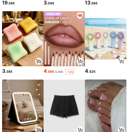
19
3
13
.58€
.08€
.58€
3
4
4
.38€
.66€
.52€
5.48€
-14%