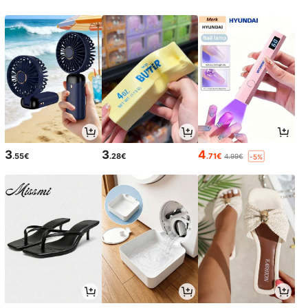
3
3
4
.55€
.28€
.71€
4.99€
-5%