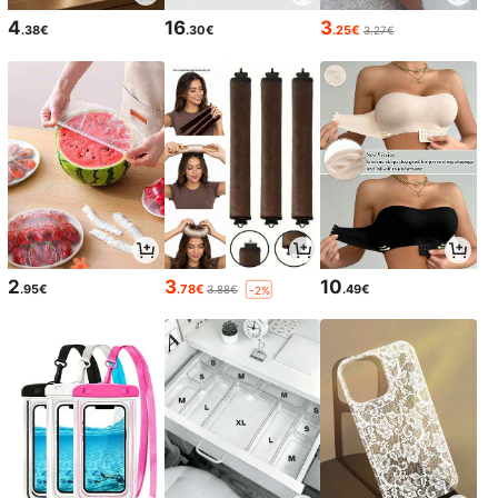
4
16
3
.38€
.30€
.25€
3.27€
2
3
10
.95€
.78€
.49€
3.88€
-2%