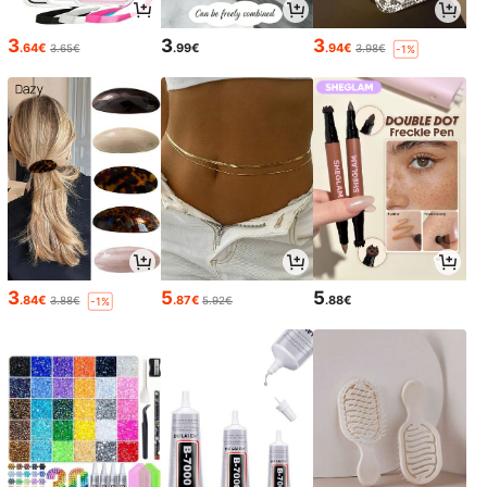
3
3
3
.64€
.99€
.94€
3.65€
3.98€
-1%
3
5
5
.84€
.87€
.88€
3.88€
5.92€
-1%