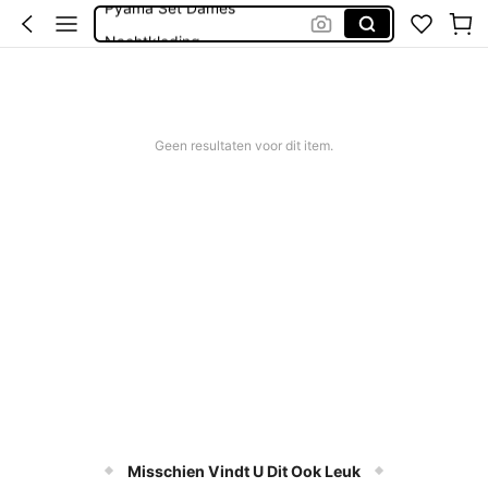
Nachtkleding
Badjas
Pyjama Set Women
Geen resultaten voor dit item.
Misschien Vindt U Dit Ook Leuk