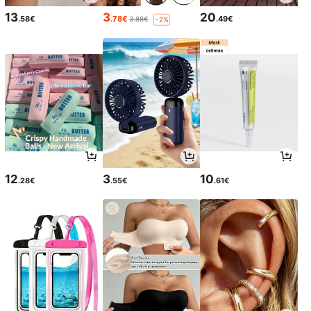
13
3
20
.58€
.78€
.49€
3.88€
-2%
12
3
10
.28€
.55€
.61€