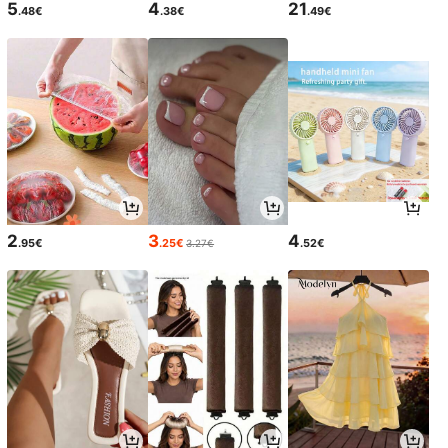
5
4
21
.48€
.38€
.49€
2
3
4
.95€
.25€
.52€
3.27€