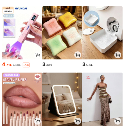
4
3
3
.71€
.38€
.08€
4.99€
-5%