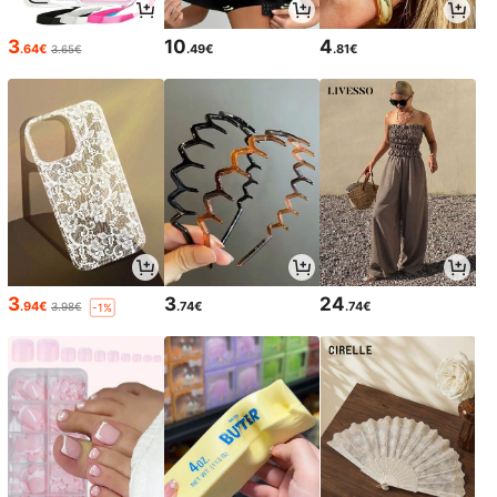
3
10
4
.64€
.49€
.81€
3.65€
3
3
24
.94€
.74€
.74€
3.98€
-1%