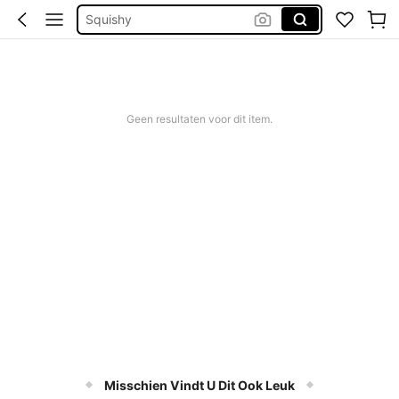
Bikini
Trouwjurk
Corrigerend Badpak
Katoen
Geen resultaten voor dit item.
Misschien Vindt U Dit Ook Leuk