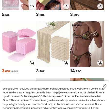
5
3
3
.13€
.28€
.30€
3
3
14
.05€
.48€
.99€
3.08€
We gebruiken cookies en vergelijkbare technologieën op onze website om de dienst te
leveren die u aanvraagt, en om u de best mogelijke website-ervaring te bieden. U kunt
op elk moment "Alles weigeren", "Alles accepteren" of uw cookie-voorkeur instellen.
Door "Alles accepteren" te selecteren, zullen we alle optionele cookies instellen, die ons
helpen bij het analyseren van het verkeer, het bieden van verbeterde functionaliteit en
het personaliseren van inhoud en advertenties om uw winkelervaring bij SHEIN te