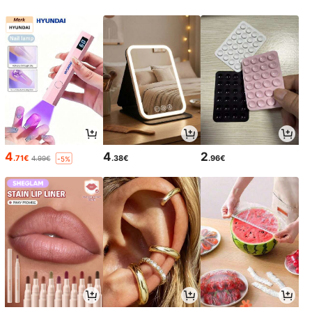
4
4
2
.71€
.38€
.96€
4.99€
-5%