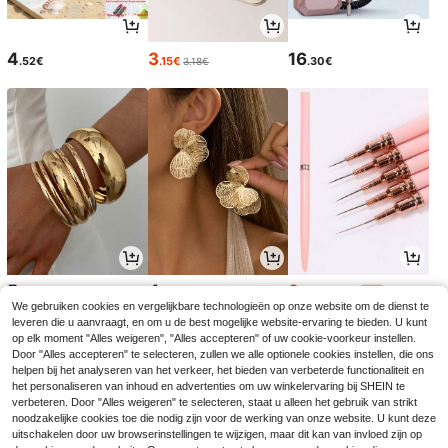
4
3
16
.52€
.15€
.30€
3.18€
5
4
3
.67€
.52€
.74€
3.78€
-1%
We gebruiken cookies en vergelijkbare technologieën op onze website om de dienst te
leveren die u aanvraagt, en om u de best mogelijke website-ervaring te bieden. U kunt
op elk moment "Alles weigeren", "Alles accepteren" of uw cookie-voorkeur instellen.
Door "Alles accepteren" te selecteren, zullen we alle optionele cookies instellen, die ons
helpen bij het analyseren van het verkeer, het bieden van verbeterde functionaliteit en
het personaliseren van inhoud en advertenties om uw winkelervaring bij SHEIN te
verbeteren. Door "Alles weigeren" te selecteren, staat u alleen het gebruik van strikt
noodzakelijke cookies toe die nodig zijn voor de werking van onze website. U kunt deze
uitschakelen door uw browserinstellingen te wijzigen, maar dit kan van invloed zijn op