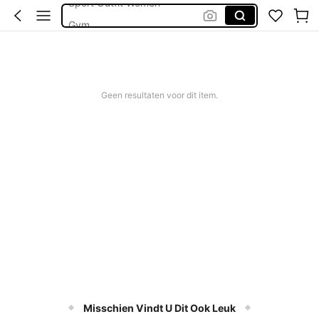
Gym
Sportkleding
Wandelbroek
Joggingbroek Dames
Geen resultaten voor dit item.
Misschien Vindt U Dit Ook Leuk