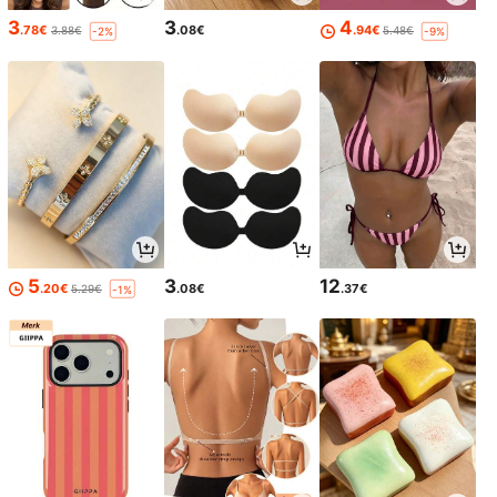
3
3
4
.78€
.08€
.94€
3.88€
5.48€
-2%
-9%
5
3
12
.20€
.08€
.37€
5.29€
-1%