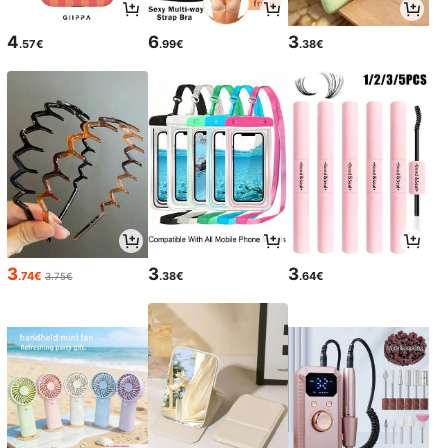
4
6
3
.57€
.99€
.38€
3
3
3
.74€
.38€
.64€
3.75€