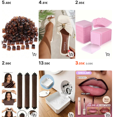
5
4
2
.48€
.81€
.95€
2
13
3
.98€
.58€
.05€
3.08€