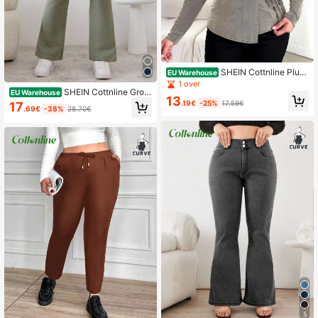
SHEIN Cottnline Plus
EU Warehouse
Knoopzijde Wrap blouses
1 over
SHEIN Cottnline Grote
EU Warehouse
13
maten Effen kleur Belbodem Jeans
.19€
-25%
17.59€
17
.69€
-38%
28.70€
5