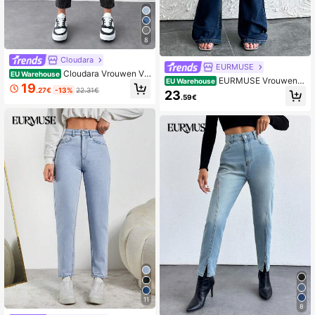
8
Cloudara
EURMUSE
Cloudara Vrouwen Vo
EU Warehouse
EURMUSE Vrouwen U
EU Warehouse
orpand met knoppen Cropped Deni
19
itlopende broek
.27€
-13%
22.31€
m Jeans
23
.59€
11
8