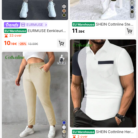
7
SHEIN Cottnline Stevi
EURMUSE
EU Warehouse
ge Brede taille Leggings
11
EURMUSE Eenkleurig
EU Warehouse
.59€
Dames sweatpants Koord Zak
33 over
10
.19€
-25%
13.59€
SHEIN Cottnline Here
EU Warehouse
n kleurenblok met zak, normaal pol
10
3 over