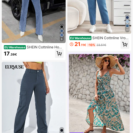
11
SHEIN Cottnline Vrou
EU Warehouse
6
wen Grote maten Toelopend Benen
21
.11€
-10%
23.51€
Jeans
SHEIN Cottnline Hoge
EU Warehouse
taille Straight leg jeans
17
.39€