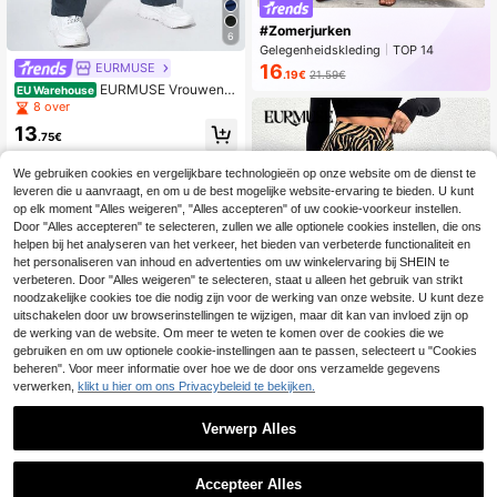
#Zomerjurken
6
Gelegenheidskleding
TOP 14
Nieuw over 7 dagen
EURMUSE
16
.19€
21.59€
Stijgende 85%
EURMUSE Vrouwen C
EU Warehouse
argo Zak Denim
8 over
13
.75€
We gebruiken cookies en vergelijkbare technologieën op onze website om de dienst te
leveren die u aanvraagt, en om u de best mogelijke website-ervaring te bieden. U kunt
op elk moment "Alles weigeren", "Alles accepteren" of uw cookie-voorkeur instellen.
Door "Alles accepteren" te selecteren, zullen we alle optionele cookies instellen, die ons
helpen bij het analyseren van het verkeer, het bieden van verbeterde functionaliteit en
het personaliseren van inhoud en advertenties om uw winkelervaring bij SHEIN te
verbeteren. Door "Alles weigeren" te selecteren, staat u alleen het gebruik van strikt
noodzakelijke cookies toe die nodig zijn voor de werking van onze website. U kunt deze
uitschakelen door uw browserinstellingen te wijzigen, maar dit kan van invloed zijn op
de werking van de website. Om meer te weten te komen over de cookies die we
gebruiken en om uw optionele cookie-instellingen aan te passen, selecteert u "Cookies
beheren". Voor meer informatie over hoe we de door ons verzamelde gegevens
verwerken,
klikt u hier om ons Privacybeleid te bekijken.
6
Verwerp Alles
EURMUSE
EURMUSE Vrouwen L
EU Warehouse
1
uipaardprint Flare broeken
14
0
.39€
Accepteer Alles