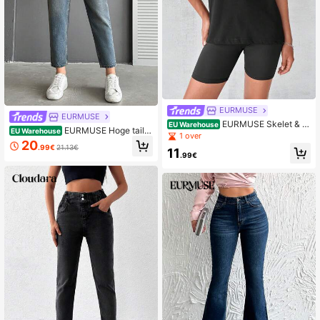
EURMUSE
EURMUSE
EURMUSE Skelet & Bl
EU Warehouse
EURMUSE Hoge taille
EU Warehouse
oemenprint Oversized shirt
1 over
Toelopende jeans Met Wassen Effe
20
.99€
21.13€
ct
11
.99€