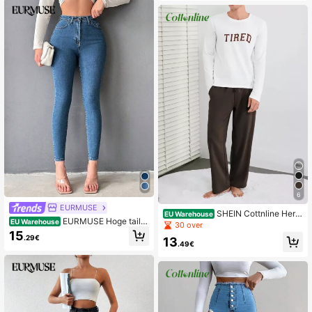
6
EURMUSE
SHEIN Cottnline Here
EU Warehouse
EURMUSE Hoge taille
EU Warehouse
n Letterprint Lange mouwen T-shirt
30 over
Skinny jeans
s En Broeken Huiskleding Sets
15
.29€
13
.49€