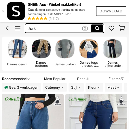
Bikini
SHEIN App - Winkel makkelijker!
×
Ontdek meer exclusieve kortingen en extra
Festival Outfits Women
DOWNLOAD
aanbiedingen in de SHEIN APP!
(5,417)
Jurk
Bikinis Sets
Zomer Jurkjes Dames
Bikini
Dames
Dames tops
Dames
Dames denim
Dames Jurken
Da
bottoms
blouses &
bijhorende
shirt
stukken
Recommended
Most Popular
Price
Filteren
Ges. 3 werkdagen
Category
Stijl
Kleur
Maat
T