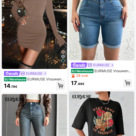
EURMUSE
6
EURMUSE Vrouwen V
EU Warehouse
EURMUSE
erontrust Frayed hem Denim shorts
28 over
EURMUSE Vrouwen G
EU Warehouse
17
eknoopt Mouw Fitting jurk
.99€
14
.79€