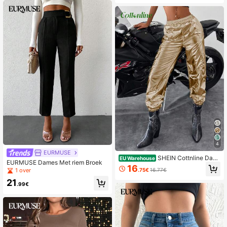
4
EURMUSE
SHEIN Cottnline Dam
EU Warehouse
EURMUSE Dames Met riem Broek
es Effen kleur Metallic Cargo broek
16
.75€
16.77€
1 over
en
21
.99€