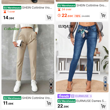
SHEIN Cottnline Grote
EU Warehouse
SHEIN Cottnline Vrou
EU Warehouse
maten Vrouwen Zak Uitlopende bro
34 over
wen Grote maten Taille met trekkoo
1 over
ek
rd Broeken
22
.03€
-10%
24.68€
14
.39€
9
4
EURMUSE
SHEIN Cottnline Vrou
EU Warehouse
EURMUSE Dames Sla
EU Warehouse
wen Geplooide Broeken met brede
11
.09€
nk Denim Jeans
pijpen
22
.39€