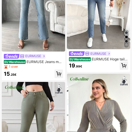
11
EURMUSE
EURMUSE
EURMUSE Hoge taille
EU Warehouse
EURMUSE Jeans met
EU Warehouse
Toelopend Benen Jeans
19
brede pijpen
.99€
1 over
15
.25€