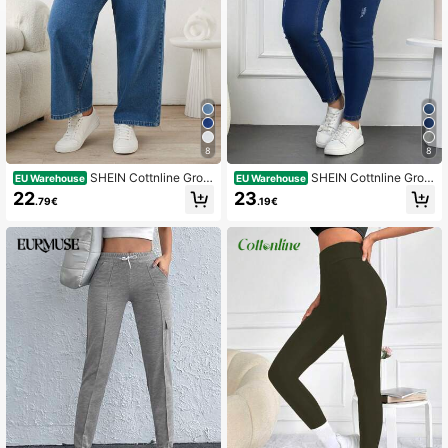
8
8
SHEIN Cottnline Grote
SHEIN Cottnline Grote
EU Warehouse
EU Warehouse
maten Vrouwen Jeans Met Zakken
maten Hoge taille Fitting
22
23
.79€
.19€