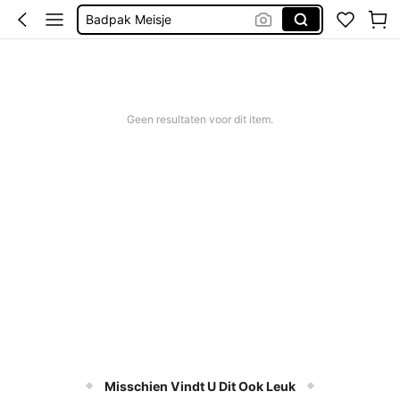
Badpak Meisje
Bikini Tieners
Kinderen Meisje
Bikini Meisjes
Geen resultaten voor dit item.
Misschien Vindt U Dit Ook Leuk