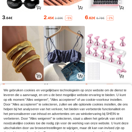
3
2
6
.64€
.45€
.62€
2.59€
6.78€
-5%
-2%
5
11
3
.52€
.38€
.08€
5.54€
3.16€
-2%
We gebruiken cookies en vergelijkbare technologieën op onze website om de dienst te
leveren die u aanvraagt, en om u de best mogelijke website-ervaring te bieden. U kunt
op elk moment "Alles weigeren", "Alles accepteren" of uw cookie-voorkeur instellen.
Door "Alles accepteren" te selecteren, zullen we alle optionele cookies instellen, die ons
helpen bij het analyseren van het verkeer, het bieden van verbeterde functionaliteit en
het personaliseren van inhoud en advertenties om uw winkelervaring bij SHEIN te
verbeteren. Door "Alles weigeren" te selecteren, staat u alleen het gebruik van strikt
noodzakelijke cookies toe die nodig zijn voor de werking van onze website. U kunt deze
uitschakelen door uw browserinstellingen te wijzigen, maar dit kan van invloed zijn op