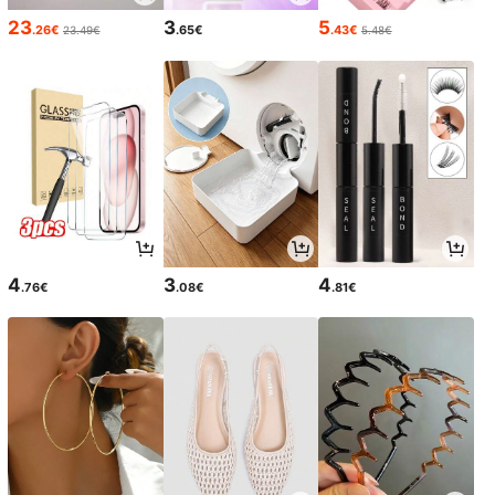
23
3
5
.26€
.65€
.43€
23.49€
5.48€
4
3
4
.76€
.08€
.81€