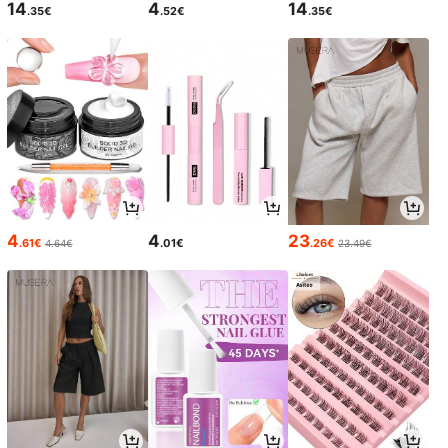
14
4
14
.35€
.52€
.35€
4
4
23
.61€
.01€
.26€
4.64€
23.49€