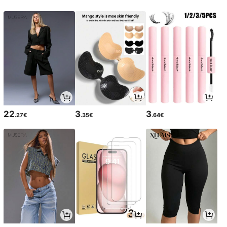
22
3
3
.27€
.35€
.64€