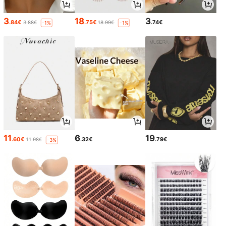
3
18
3
.84€
.75€
.74€
3.88€
18.99€
-1%
-1%
11
6
19
.60€
.32€
.79€
11.98€
-3%