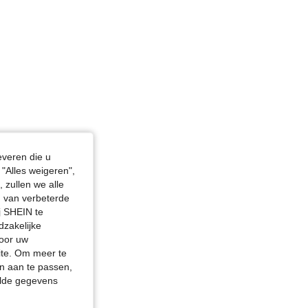
everen die u
"Alles weigeren",
 zullen we alle
en van verbeterde
j SHEIN te
dzakelijke
door uw
site. Om meer te
n aan te passen,
elde gegevens