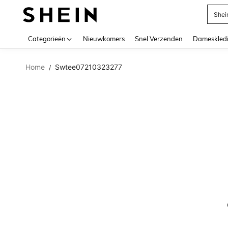
Shei
Use up 
Categorieën
Nieuwkomers
Snel Verzenden
Dameskled
Home
Swtee07210323277
/