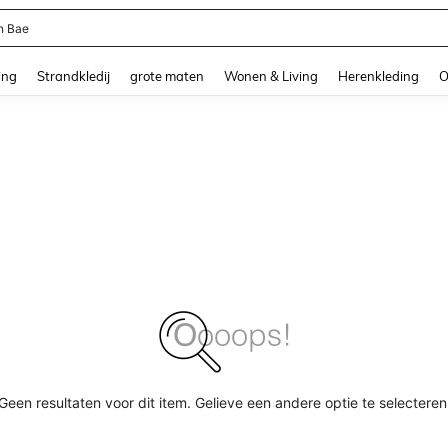
n Bae
and down arrow keys to navigate search Recente zoekopdracht and Zoeken en Vi
ing
Strandkledij
grote maten
Wonen & Living
Herenkleding
O
Geen resultaten voor dit item. Gelieve een andere optie te selecteren