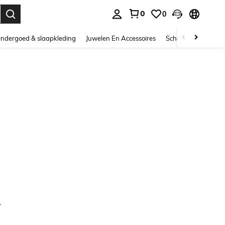
0
0
nden. Press Enter to select.
ndergoed & slaapkleding
Juwelen En Accessoires
Schoonheid & gezo
.