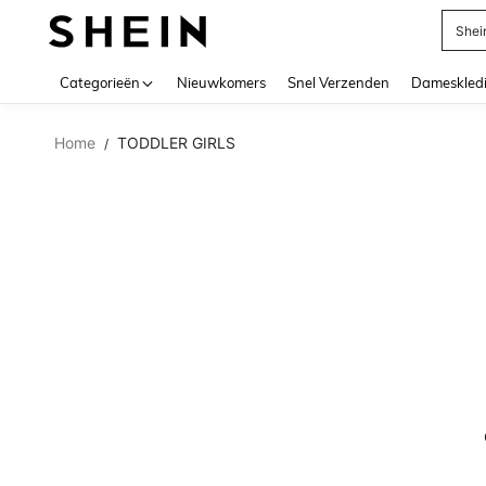
Shei
Use up 
Categorieën
Nieuwkomers
Snel Verzenden
Dameskled
Home
TODDLER GIRLS
/