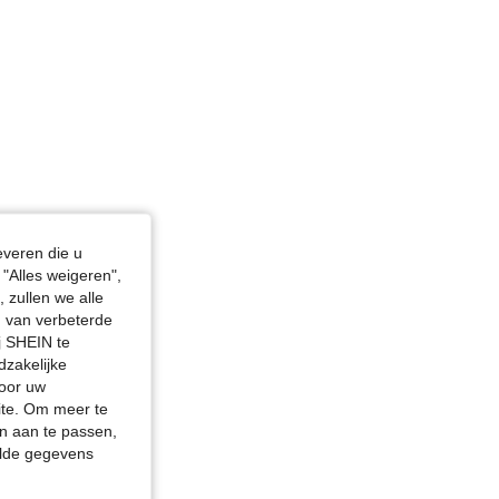
everen die u
"Alles weigeren",
 zullen we alle
en van verbeterde
j SHEIN te
dzakelijke
door uw
site. Om meer te
n aan te passen,
elde gegevens