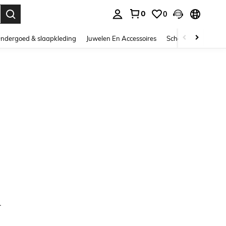
0
0
nden. Press Enter to select.
ndergoed & slaapkleding
Juwelen En Accessoires
Schoonheid & gezo
.