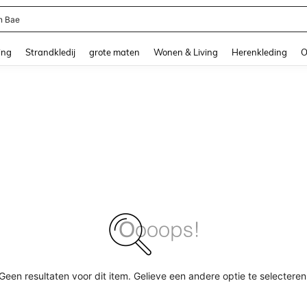
n Bae
and down arrow keys to navigate search Recente zoekopdracht and Zoeken en Vi
ing
Strandkledij
grote maten
Wonen & Living
Herenkleding
O
Geen resultaten voor dit item. Gelieve een andere optie te selecteren