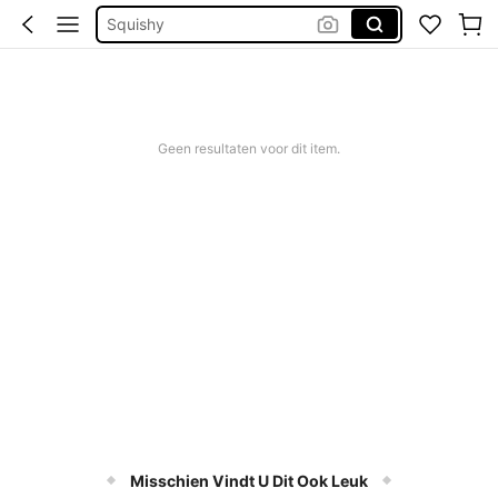
Bikini
Trouwjurk
Corrigerend Badpak
Katoen
Geen resultaten voor dit item.
Misschien Vindt U Dit Ook Leuk