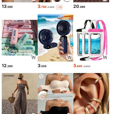
13
3
20
.58€
.78€
.49€
3.88€
-2%
12
3
3
.28€
.55€
.64€
3.65€