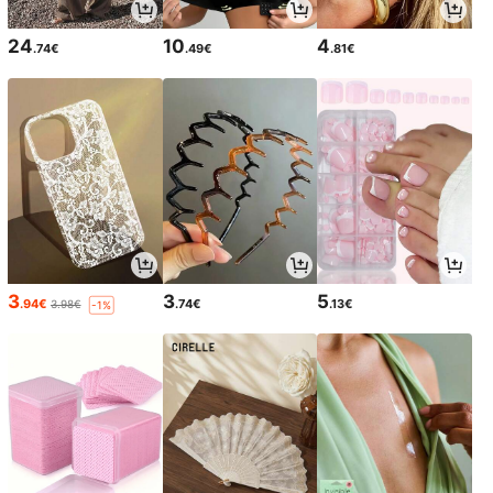
24
10
4
.74€
.49€
.81€
3
3
5
.94€
.74€
.13€
3.98€
-1%