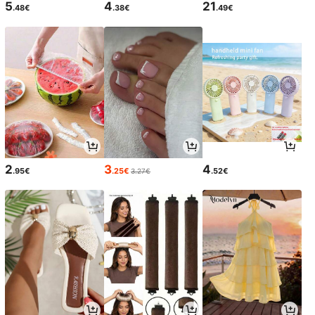
5
4
21
.48€
.38€
.49€
2
3
4
.95€
.25€
.52€
3.27€