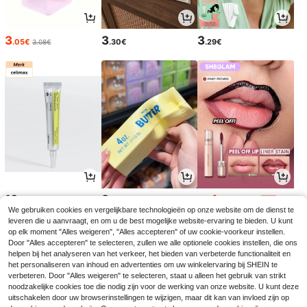
3
3
3
.05€
.30€
.29€
3.08€
10
3
4
.61€
.28€
.94€
5.48€
-9%
We gebruiken cookies en vergelijkbare technologieën op onze website om de dienst te
leveren die u aanvraagt, en om u de best mogelijke website-ervaring te bieden. U kunt
op elk moment "Alles weigeren", "Alles accepteren" of uw cookie-voorkeur instellen.
Door "Alles accepteren" te selecteren, zullen we alle optionele cookies instellen, die ons
helpen bij het analyseren van het verkeer, het bieden van verbeterde functionaliteit en
het personaliseren van inhoud en advertenties om uw winkelervaring bij SHEIN te
verbeteren. Door "Alles weigeren" te selecteren, staat u alleen het gebruik van strikt
noodzakelijke cookies toe die nodig zijn voor de werking van onze website. U kunt deze
uitschakelen door uw browserinstellingen te wijzigen, maar dit kan van invloed zijn op