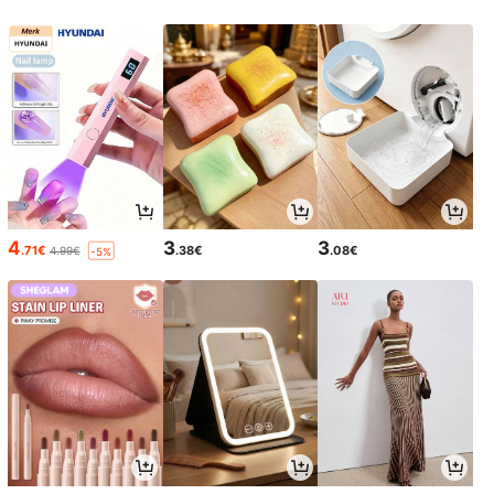
4
3
3
.71€
.38€
.08€
4.99€
-5%