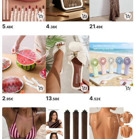
5
4
21
.48€
.38€
.49€
2
13
4
.95€
.58€
.52€