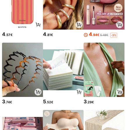
4
4
4
.57€
.81€
.94€
5.48€
-9%
3
5
3
.74€
.52€
.29€