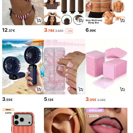
12
3
6
.37€
.78€
.99€
3.88€
-2%
3
5
3
.55€
.13€
.05€
3.08€