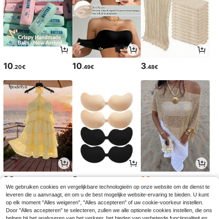
10
10
3
.20€
.49€
.48€
20
3
14
.49€
.08€
.35€
14.49€
We gebruiken cookies en vergelijkbare technologieën op onze website om de dienst te
leveren die u aanvraagt, en om u de best mogelijke website-ervaring te bieden. U kunt
op elk moment "Alles weigeren", "Alles accepteren" of uw cookie-voorkeur instellen.
Door "Alles accepteren" te selecteren, zullen we alle optionele cookies instellen, die ons
helpen bij het analyseren van het verkeer, het bieden van verbeterde functionaliteit en