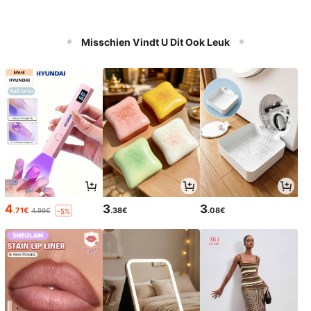
Misschien Vindt U Dit Ook Leuk
4
3
3
.71€
.38€
.08€
4.99€
-5%