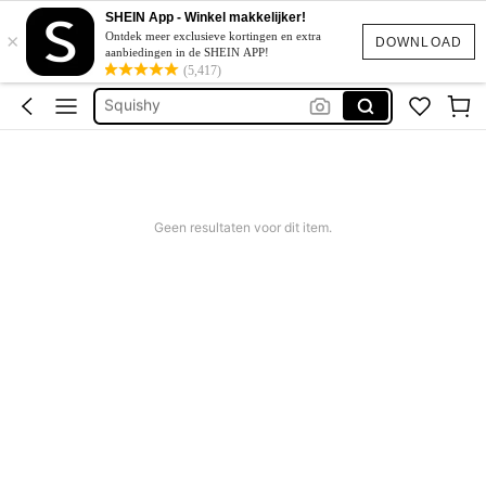
Corrigerend Badpak
SHEIN App - Winkel makkelijker!
×
Katoen
Ontdek meer exclusieve kortingen en extra
DOWNLOAD
aanbiedingen in de SHEIN APP!
Squishy
(5,417)
Bikini
Trouwjurk
Corrigerend Badpak
Katoen
Geen resultaten voor dit item.