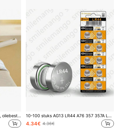
Anti-aanbak wok, titanium gecoat, oliebestendig, geschikt voor inductiekookplaat en gasfornuis, voor thuiskoken
10-100 stuks AG13 LR44 A76 357 357A LR1154 SR1154 SR44 1,5V alkalinebatterijen, geschikt voor horloges, rekenmachines, autosleutels, afstandsbedieningen, klokknoppen, knoopcelbatterijen
4.34€
4.36€