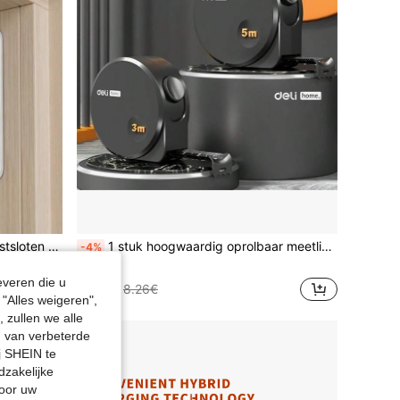
2 stuks krachtige magnetische kastsloten - Onzichtbare sterke magnetische bevestiging, geen boren nodig, gemakkelijk te openen - Geschikt voor kasten, kledingkasten en schuifdeuren - Woonaccessoires, handige installatie, compact en efficiënt ontwerp - 2 stuks/set, zilver
1 stuk hoogwaardig oprolbaar meetlint van koolstofstaal - 3 meter en 5 meter, multifunctioneel draagbaar handgereedschap, geschikt voor houtbewerking en dagelijks gebruik
-4%
6 over
everen die u
7.88€
8.26€
"Alles weigeren",
 zullen we alle
en van verbeterde
j SHEIN te
dzakelijke
door uw