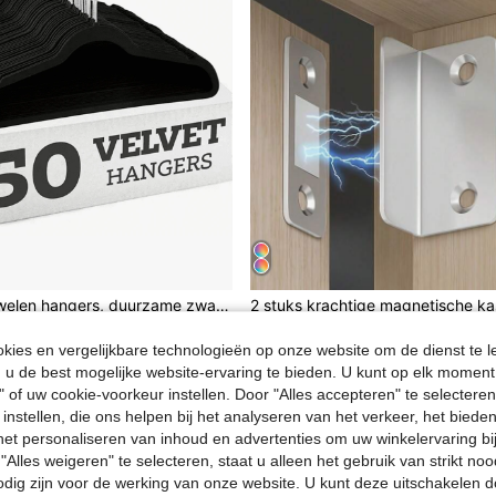
Premium fluwelen hangers, duurzame zwarte verdikte hangers voor jassen, pakken en jurken - antislip hanger set - ruimtebesparende vilt hangers, 1 stuk
1 over
ies en vergelijkbare technologieën op onze website om de dienst te l
4.68€
u de best mogelijke website-ervaring te bieden. U kunt op elk moment 
" of uw cookie-voorkeur instellen. Door "Alles accepteren" te selecteren,
 instellen, die ons helpen bij het analyseren van het verkeer, het bied
n het personaliseren van inhoud en advertenties om uw winkelervaring bi
"Alles weigeren" te selecteren, staat u alleen het gebruik van strikt noo
odig zijn voor de werking van onze website. U kunt deze uitschakelen 