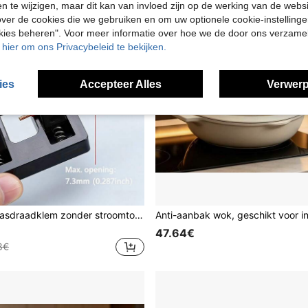
en te wijzigen, maar dit kan van invloed zijn op de werking van de web
ver de cookies die we gebruiken en om uw optionele cookie-instellinge
okies beheren". Voor meer informatie over hoe we de door ons verzam
u hier om ons Privacybeleid te bekijken.
ies
Accepteer Alles
Verwerp
1/3/5 stuks lasdraadklem zonder stroomtoevoer – Snelontgrendelingsbeugel voor veilige draadverbindingen, constructie, techniek en decoratie (handmatige schroefverstelling)
47.64€
8€