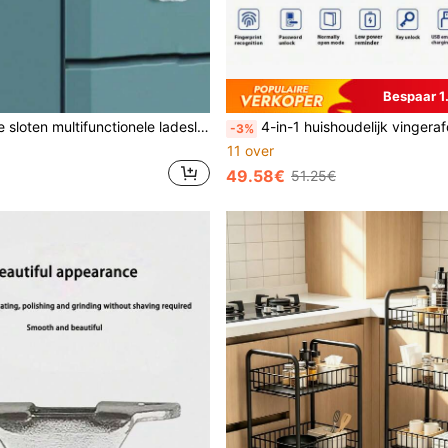
Bespaar 1
Transparante sloten multifunctionele ladesloten koelkastslot voor thuis kantoor kasten koelkasten badkamers toiletten koelkast ladekasten waterdichte kastsloten koelkastdeursloten kastslot familie decoraties meubelbescherming
4-in-1 huishoudelijk vingerafdruk-wachtwoordslot, slim elektronisch deurslot, eenvoudige installatie zonder boren, aanraakpa
-3%
11 over
49.58€
51.25€