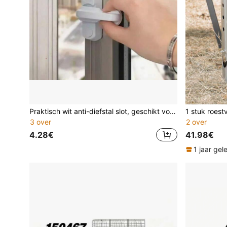
Praktisch wit anti-diefstal slot, geschikt voor balkon, deur/raam, meerdere kastdeuren, 1/3 stuks set
3 over
2 over
4.28€
41.98€
1 jaar ge