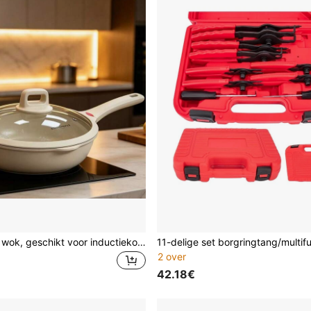
Anti-aanbak wok, geschikt voor inductiekookplaat, gasfornuis en thuiskoken
2 over
42.18€