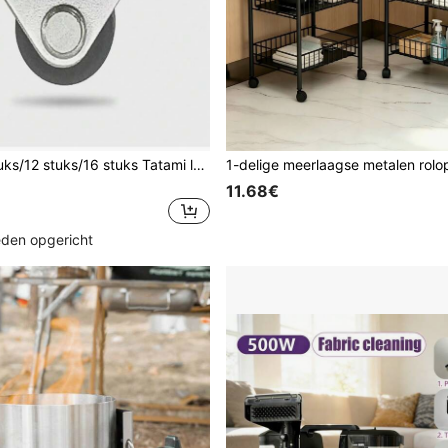
4 stuks/8 stuks/12 stuks/16 stuks Tatami ladewielen, 1 inch/1,2 inch stille kleine wielen, meubelwielen met rechte draairichting
11.68€
leden opgericht