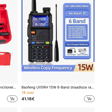
11-delige set borgringtang/multifunctionele expansiering-klemtang/borgring/interne circlip/externe circlip/dubbelzijdige tanggereedschapset
Baofeng UV5RH 15W 6-Band draadloze radio met vervangbare frequentie, 999 kanalen, USB-transceiver, HAM, 10 km bereik, essentiële draadloze communicatieapparatuur voor kamperen in de buitenlucht, wandelen, exploratie, konvooi en transport
18 over
41.18€