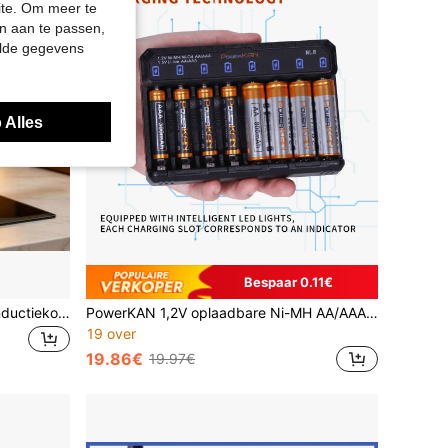
site. Om meer te
n aan te passen,
elde gegevens
 Alles
Bespaar 0.11€
Anti-aanbak wok, geschikt voor inductiekookplaat, gasfornuis en thuiskoken
PowerKAN 1,2V oplaadbare Ni-MH AA/AAA-batterijen (8 stuks AA 800mAh + 8 stuks AAA 300mAh) met NL8 USB-snelladerset
19 over
19.86€
19.97€