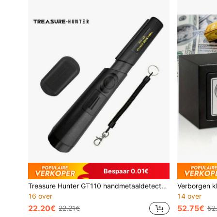
Bespaar 0.01€
Treasure Hunter GT110 handmetaaldetector met pinpointfunctie, krasbestendig metaal, waterdicht, 360 graden scannen.
16 over
14 over
22.20€
52.75€
22.21€
52