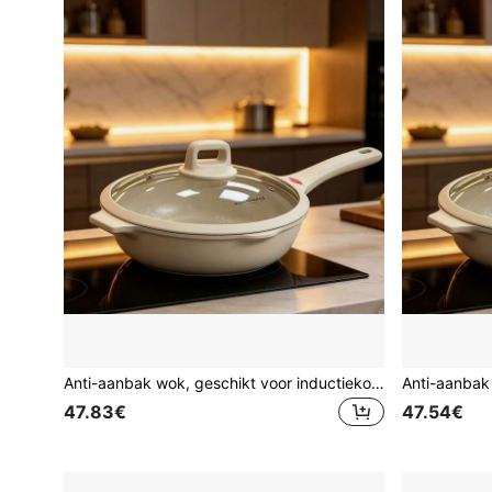
Anti-aanbak wok, geschikt voor inductiekookplaat, gasfornuis en thuiskoken
47.83€
47.54€