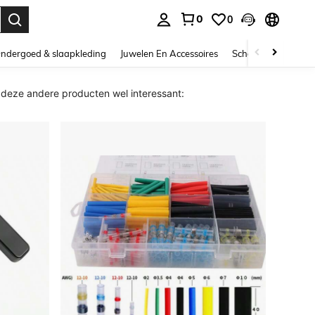
0
0
nden. Press Enter to select.
ndergoed & slaapkleding
Juwelen En Accessoires
Schoonheid & gezo
eze andere producten wel interessant: