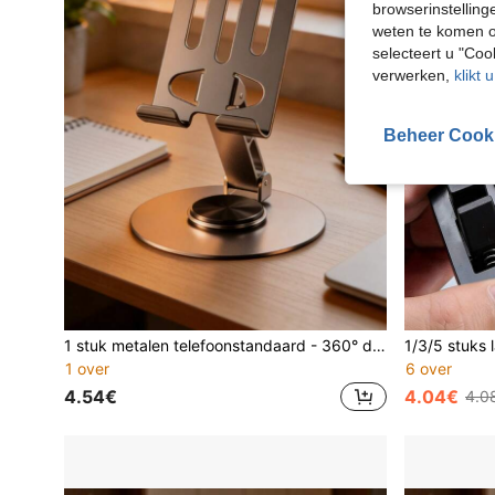
browserinstelling
weten te komen o
selecteert u "Co
verwerken,
klikt 
Beheer Cook
1 stuk metalen telefoonstandaard - 360° draaibaar, verstelbaar en opvouwbaar, met antislipvoet, geschikt voor desktoptelefoons, livestreaming, video kijken/series bekijken.
1 over
6 over
4.54€
4.04€
4.0