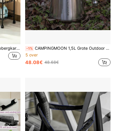
1-delige meerlaagse metalen rolopbergkar met soepele universele wieltjes, holle ademende gaasontwerp, gelaagde uitgebreide opbergruimte, geschikt voor zowel keuken als badkamer
CAMPINGMOON 1,5L Grote Outdoor Camping Theepot, Roestvrijstalen Filterkoffiekan, Kampvuurketel, SW-6
-1%
5 over
48.08€
48.68€