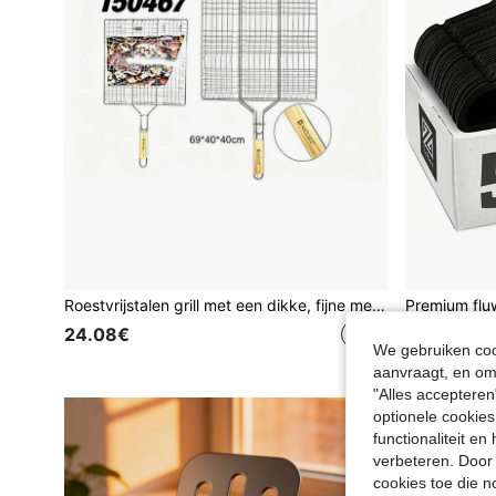
Roestvrijstalen grill met een dikke, fijne mesh en een opvouwbaar, afneembaar handvat; verkrijgbaar in verschillende maten, is duurzaam en geschikt voor het grillen van alle soorten voedsel.
35 over
24.08€
We gebruiken cook
35.68€
aanvraagt, en om 
"Alles accepteren
optionele cookies
functionaliteit e
verbeteren. Door 
cookies toe die n