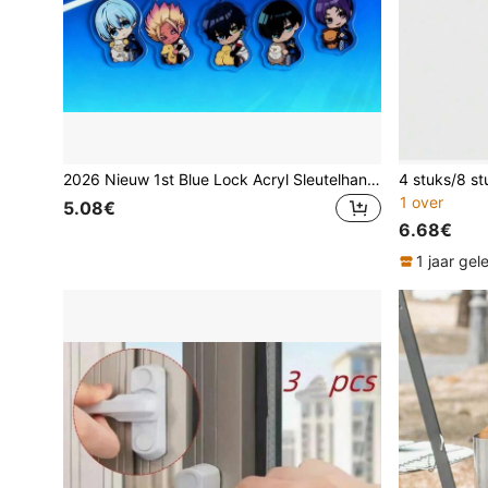
2026 Nieuw 1st Blue Lock Acryl Sleutelhanger Anime Merchandise Chigiri Hyoma & Rensuke Kunigami Acryl Figuurtje - Vakantiecadeau - Verjaardagscadeau - Fan Cadeau
1 over
5.08€
6.68€
1 jaar ge