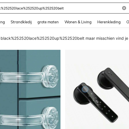
and down arrow keys to navigate search Recente zoekopdracht and Zoeken en Vi
ing
Strandkledij
grote maten
Wonen & Living
Herenkleding
O
r black%252520lace%252520up%252520belt maar misschien vind je d