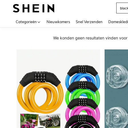
Use up 
Categorieën
Nieuwkomers
Snel Verzenden
Dameskled
We konden geen resultaten vinden voo