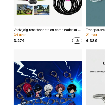
Veelzijdig resetbaar stalen combinatieslot met sleutelloze code-instelling, stevig 4-cijferig combinatieslot voor diefstalpreventie van fietsen, draagbaar voor poorten en hekken, combinatieslot voor mountainbike, racefiets en outdoor, essentiële accessoires
34 over
21 over
3.27€
4.38€