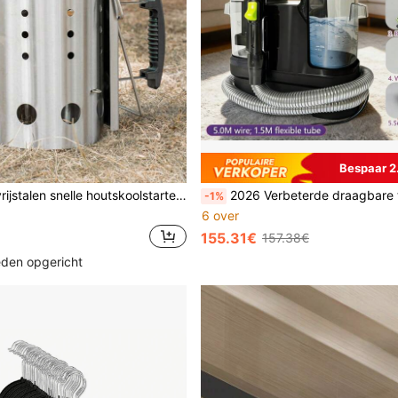
Bespaar 2
1 stuk roestvrijstalen snelle houtskoolstarter, opvouwbare hittebestendige handgreep houtskoolontstekingbuis, verdikte ventilatiegat houtskoolontsteker, hittebestendige metalen houtskoolvuuremmer, geschikt voor tuin, buiten, kamperen, picknick, BBQ-grill ontstekingstool
2026 Verbeterde draagbare tapijt- en mattenreinigingsmachine | Multifunctionele stofzuiger, geschikt voor huisdieren, auto's en autodetailing, kantoorreiniging, voorraadkastreiniging, wordt geleverd met diverse access
-1%
6 over
155.31€
157.38€
leden opgericht