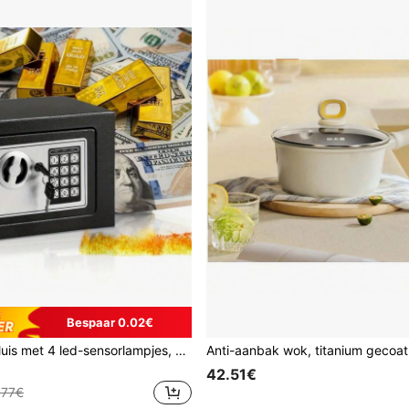
Bespaar 0.02€
Verborgen kluis met 4 led-sensorlampjes, sleutel en digitaal slot, geschikt voor thuis en op kantoor, wand- of kastmontage, elektronische veiligheidskluis (batterijen niet inbegrepen).
42.51€
.77€