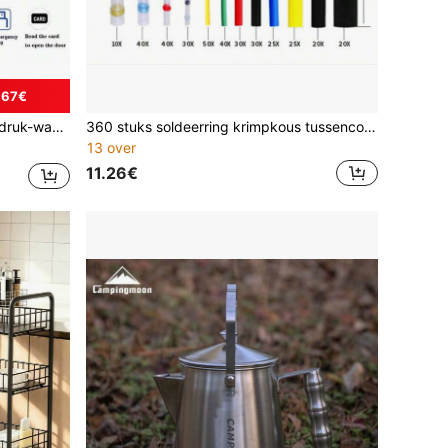
.67€
neel met automatische vergrendeling
360 stuks soldeerring krimpkous tussenconnector soldeerterminal combobox
13 over
11.26€