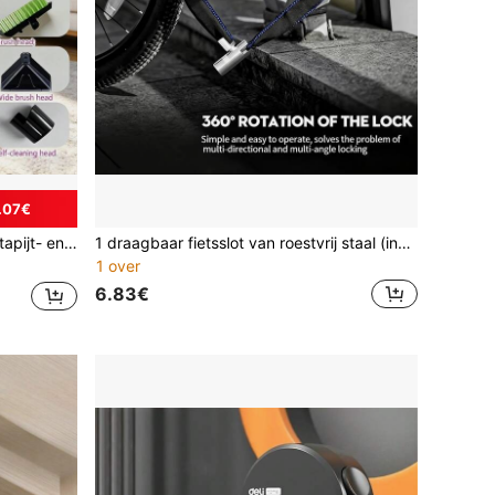
.07€
oires en reinigingsmiddelen, EU-stekker AC 220-240V, vermogen: 500W
1 draagbaar fietsslot van roestvrij staal (inclusief 2 sleutels), lichtgewicht ontwerp voor meer en betrouwbaarheid, geschikt voor racefietsen, mountainbikes, motorfietsen en elektrische scooters. Anti-diefstalslot.
1 over
6.83€