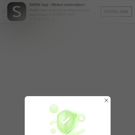
SHEIN App - Winkel makkelijker!
×
Ontdek meer exclusieve kortingen en extra
DOWNLOAD
aanbiedingen in de SHEIN APP!
(5,417)