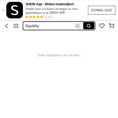
Corrigerend Badpak
SHEIN App - Winkel makkelijker!
×
Katoen
Ontdek meer exclusieve kortingen en extra
DOWNLOAD
aanbiedingen in de SHEIN APP!
Squishy
(5,417)
Bikini
Trouwjurk
Corrigerend Badpak
Katoen
Geen resultaten voor dit item.