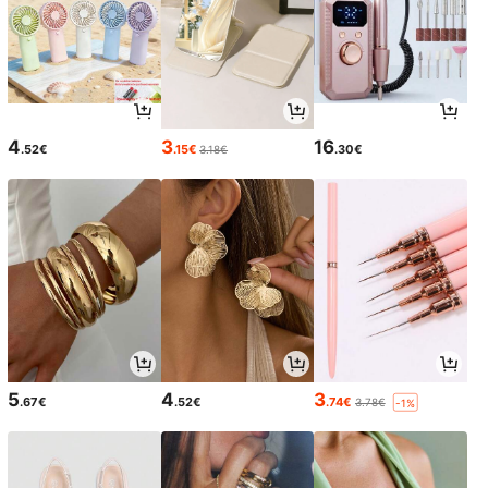
4
3
16
.52€
.15€
.30€
3.18€
5
4
3
.67€
.52€
.74€
3.78€
-1%