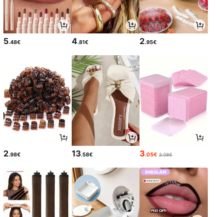
5
4
2
.48€
.81€
.95€
2
13
3
.98€
.58€
.05€
3.08€