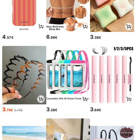
4
6
3
.57€
.99€
.38€
3
3
3
.74€
.38€
.64€
3.75€