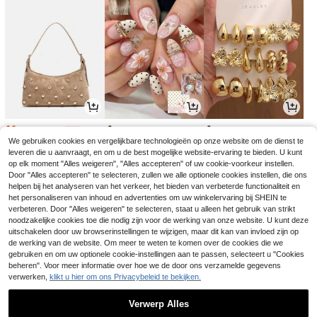
11
4
4
.60€
.78€
.60€
11.98€
-3%
We gebruiken cookies en vergelijkbare technologieën op onze website om de dienst te
leveren die u aanvraagt, en om u de best mogelijke website-ervaring te bieden. U kunt
op elk moment "Alles weigeren", "Alles accepteren" of uw cookie-voorkeur instellen.
Door "Alles accepteren" te selecteren, zullen we alle optionele cookies instellen, die ons
helpen bij het analyseren van het verkeer, het bieden van verbeterde functionaliteit en
het personaliseren van inhoud en advertenties om uw winkelervaring bij SHEIN te
verbeteren. Door "Alles weigeren" te selecteren, staat u alleen het gebruik van strikt
noodzakelijke cookies toe die nodig zijn voor de werking van onze website. U kunt deze
uitschakelen door uw browserinstellingen te wijzigen, maar dit kan van invloed zijn op
de werking van de website. Om meer te weten te komen over de cookies die we
gebruiken en om uw optionele cookie-instellingen aan te passen, selecteert u "Cookies
beheren". Voor meer informatie over hoe we de door ons verzamelde gegevens
verwerken,
klikt u hier om ons Privacybeleid te bekijken.
3
5
3
.28€
.52€
.64€
3.38€
5.54€
-2%
Verwerp Alles