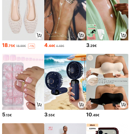
18
4
3
.75€
.44€
.29€
18.99€
4.48€
-1%
5
3
10
.13€
.55€
.49€