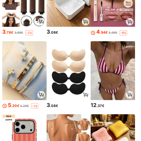
3
3
4
.78€
.08€
.94€
3.88€
5.48€
-2%
-9%
5
3
12
.20€
.08€
.37€
5.29€
-1%