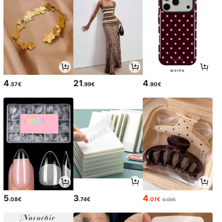
4
21
4
.57€
.99€
.90€
5
3
4
.08€
.74€
.01€
4.05€