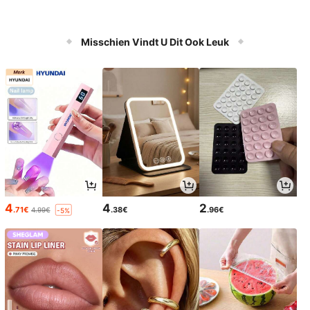
Misschien Vindt U Dit Ook Leuk
4
4
2
.71€
.38€
.96€
4.99€
-5%