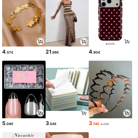
4
21
4
.57€
.99€
.90€
5
3
3
.08€
.54€
.74€
3.75€