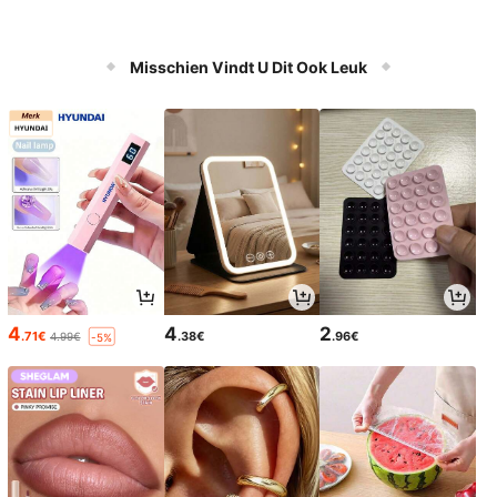
Misschien Vindt U Dit Ook Leuk
4
4
2
.71€
.38€
.96€
4.99€
-5%