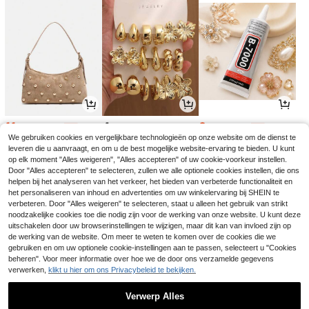
11
4
3
.60€
.60€
.28€
11.98€
3.38€
-3%
-2%
We gebruiken cookies en vergelijkbare technologieën op onze website om de dienst te
leveren die u aanvraagt, en om u de best mogelijke website-ervaring te bieden. U kunt
op elk moment "Alles weigeren", "Alles accepteren" of uw cookie-voorkeur instellen.
Door "Alles accepteren" te selecteren, zullen we alle optionele cookies instellen, die ons
helpen bij het analyseren van het verkeer, het bieden van verbeterde functionaliteit en
het personaliseren van inhoud en advertenties om uw winkelervaring bij SHEIN te
verbeteren. Door "Alles weigeren" te selecteren, staat u alleen het gebruik van strikt
noodzakelijke cookies toe die nodig zijn voor de werking van onze website. U kunt deze
uitschakelen door uw browserinstellingen te wijzigen, maar dit kan van invloed zijn op
de werking van de website. Om meer te weten te komen over de cookies die we
gebruiken en om uw optionele cookie-instellingen aan te passen, selecteert u "Cookies
beheren". Voor meer informatie over hoe we de door ons verzamelde gegevens
verwerken,
klikt u hier om ons Privacybeleid te bekijken.
5
4
3
.52€
.78€
.64€
Verwerp Alles