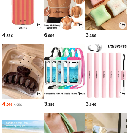
4
6
3
.57€
.99€
.38€
4
3
3
.01€
.38€
.64€
4.05€