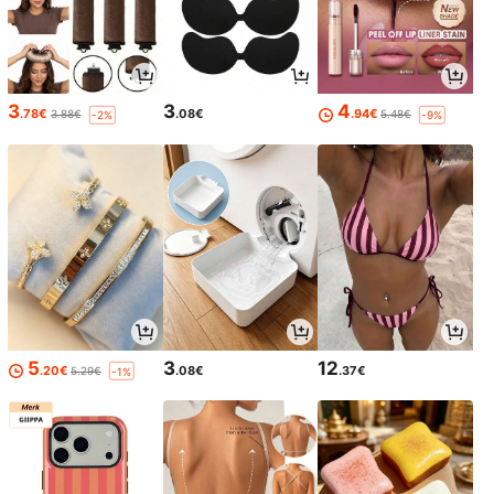
3
3
4
.78€
.08€
.94€
3.88€
5.48€
-2%
-9%
5
3
12
.20€
.08€
.37€
5.29€
-1%