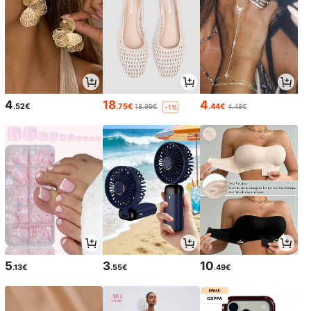
4
18
4
.52€
.75€
.44€
18.99€
4.48€
-1%
5
3
10
.13€
.55€
.49€