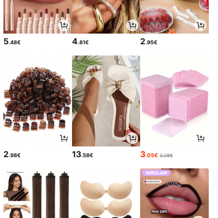
5
4
2
.48€
.81€
.95€
2
13
3
.98€
.58€
.05€
3.08€