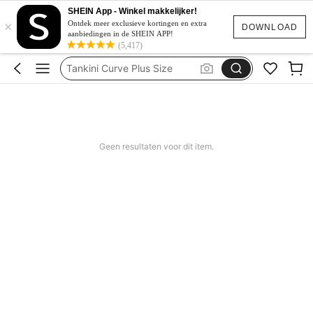
Zomerjurk Curve
SHEIN App - Winkel makkelijker!
×
Badpak Curve Corrigerend
Ontdek meer exclusieve kortingen en extra
DOWNLOAD
aanbiedingen in de SHEIN APP!
Tankini Curve Plus Size
(5,417)
Bikini Curve
Jurken Zomer Dames
Zomerjurk Curve
Badpak Curve Corrigerend
Geen resultaten voor dit item.