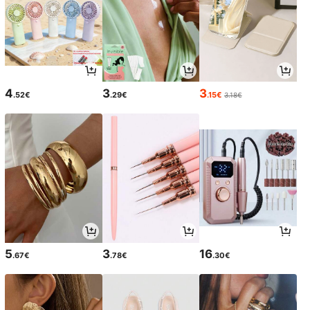
4
3
3
.52€
.29€
.15€
3.18€
5
3
16
.67€
.78€
.30€