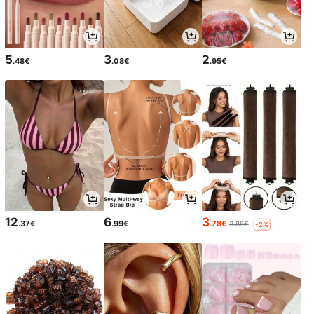
5
3
2
.48€
.08€
.95€
12
6
3
.37€
.99€
.78€
3.88€
-2%