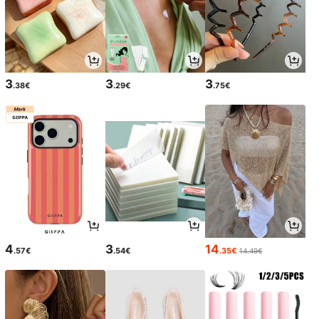
3
3
3
.38€
.29€
.75€
4
3
14
.57€
.54€
.35€
14.49€