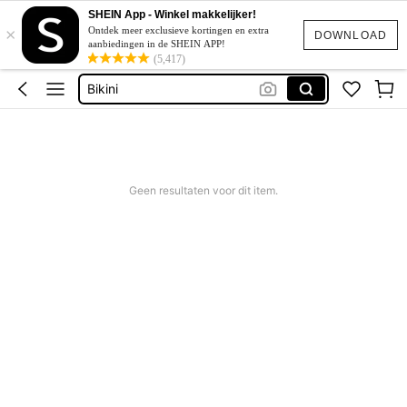
Corrigerend Badpak
SHEIN App - Winkel makkelijker!
×
Katoen
Ontdek meer exclusieve kortingen en extra
DOWNLOAD
aanbiedingen in de SHEIN APP!
Squishy
(5,417)
Bikini
Trouwjurk
Corrigerend Badpak
Katoen
Geen resultaten voor dit item.