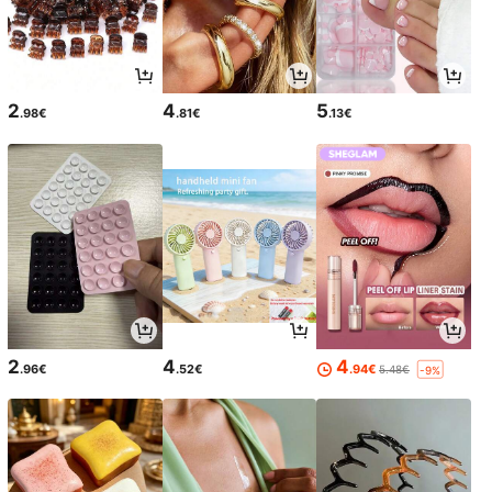
2
4
5
.98€
.81€
.13€
2
4
4
.96€
.52€
.94€
5.48€
-9%