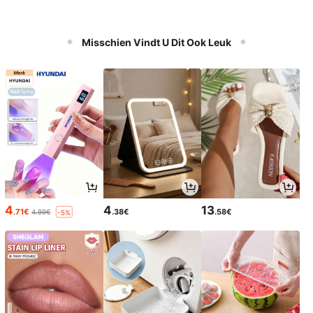
Misschien Vindt U Dit Ook Leuk
4
4
13
.71€
.38€
.58€
4.99€
-5%