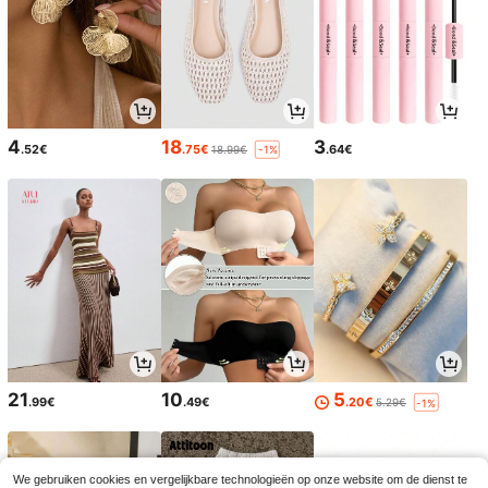
4
18
3
.52€
.75€
.64€
18.99€
-1%
21
10
5
.99€
.49€
.20€
5.29€
-1%
We gebruiken cookies en vergelijkbare technologieën op onze website om de dienst te