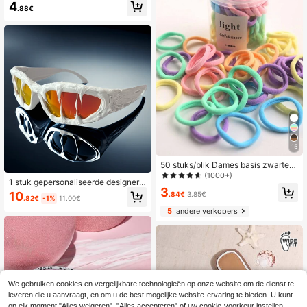
4
met grote capaciteit
.88€
15
50 stuks/blik Dames basis zwarte h
aarelastieken met hoge elasticiteit,
(1000+)
1 stuk gepersonaliseerde designer
naadloze paardenstaarthouders, ha
3
wrap-around modebril, ovale retro p
arelastieken voor fitness, sport & da
10
.84€
3.85€
.82€
-1%
11.00€
unk streetstyle bril voor mannen en
gelijkse kapsels
vrouwen, geschikt voor Halloween
5
andere verkopers
kostuums, streetstyle, kan gecombi
neerd worden met truien, jassen, ho
odies, leren broeken, cargobroeken,
ideaal voor zomerse stranddagen e
n buitenreizen
We gebruiken cookies en vergelijkbare technologieën op onze website om de dienst te
leveren die u aanvraagt, en om u de best mogelijke website-ervaring te bieden. U kunt
op elk moment "Alles weigeren", "Alles accepteren" of uw cookie-voorkeur instellen.