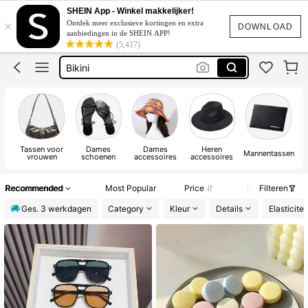
Katoen
SHEIN App - Winkel makkelijker!
×
Ontdek meer exclusieve kortingen en extra
Squishy
DOWNLOAD
aanbiedingen in de SHEIN APP!
(5,417)
Bikini
Trouwjurk
Corrigerend Badpak
Katoen
Tassen voor
Dames
Dames
Heren
Mannentassen
vrouwen
schoenen
accessoires
accessoires
Recommended
Most Popular
Price
Filteren
Ges. 3 werkdagen
Category
Kleur
Details
Elasticitei