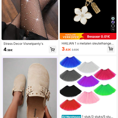
13
Bespaar 0.01€
HAILIAN 1 x metalen sleutelhanger
Strass Decor Visnetpanty's
met bloemenmotief. Lichtgewicht e
3
4
.82€
3.83€
.58€
n elegant Sakura-ontwerp met taga
ccessoire
1 stuk/3 stuks/5 stuks
EU Warehouse