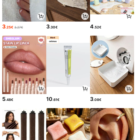
3
3
4
.25€
.30€
.52€
3.27€
5
10
3
.48€
.61€
.08€