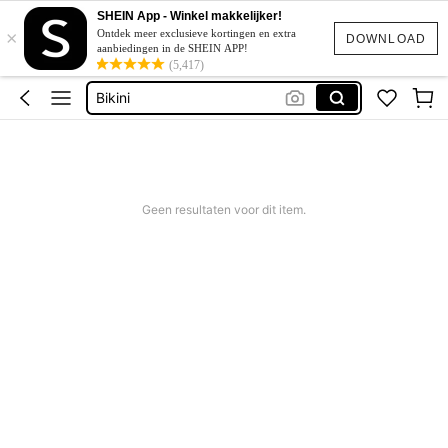
Corrigerend Badpak
SHEIN App - Winkel makkelijker!
×
Katoen
Ontdek meer exclusieve kortingen en extra
DOWNLOAD
aanbiedingen in de SHEIN APP!
Squishy
(5,417)
Bikini
Trouwjurk
Corrigerend Badpak
Katoen
Geen resultaten voor dit item.