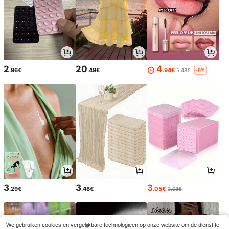
2
20
4
.96€
.49€
.94€
5.48€
-9%
3
3
3
.29€
.48€
.05€
3.08€
We gebruiken cookies en vergelijkbare technologieën op onze website om de dienst te