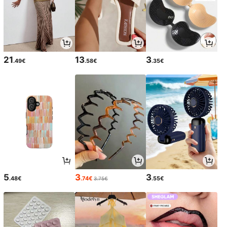
21
13
3
.49€
.58€
.35€
5
3
3
.48€
.74€
.55€
3.75€