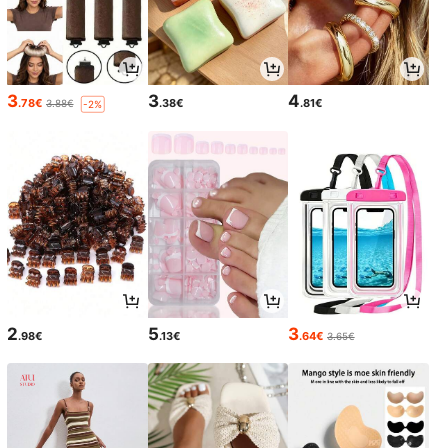
3
3
4
.78€
.38€
.81€
3.88€
-2%
2
5
3
.98€
.13€
.64€
3.65€