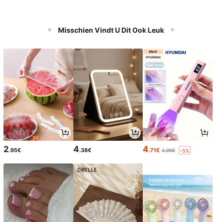
Misschien Vindt U Dit Ook Leuk
2
4
4
.95€
.38€
.71€
4.99€
-5%