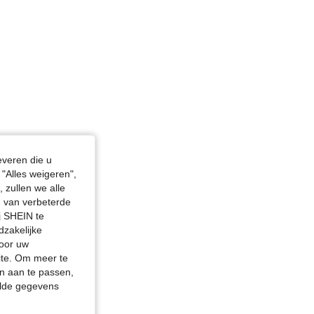
everen die u
"Alles weigeren",
 zullen we alle
en van verbeterde
j SHEIN te
dzakelijke
door uw
site. Om meer te
n aan te passen,
elde gegevens