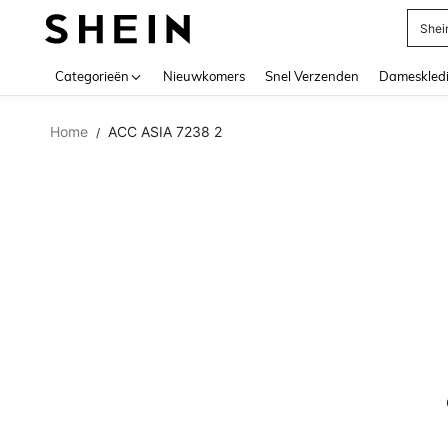
Shei
Use up 
Categorieën
Nieuwkomers
Snel Verzenden
Dameskled
Home
ACC ASIA 7238 2
/