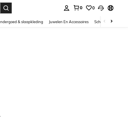
0
0
nden. Press Enter to select.
ndergoed & slaapkleding
Juwelen En Accessoires
Schoonheid & gezo
.