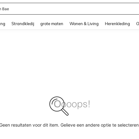
n Bae
and down arrow keys to navigate search Recente zoekopdracht and Zoeken en Vi
ing
Strandkledij
grote maten
Wonen & Living
Herenkleding
O
Geen resultaten voor dit item. Gelieve een andere optie te selecteren