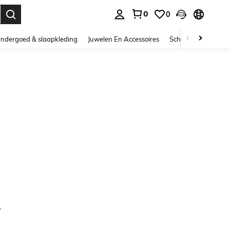
0
0
nden. Press Enter to select.
ndergoed & slaapkleding
Juwelen En Accessoires
Schoonheid & gezo
.