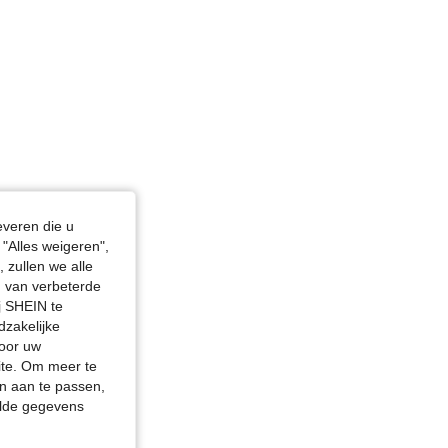
everen die u
"Alles weigeren",
 zullen we alle
en van verbeterde
j SHEIN te
dzakelijke
door uw
site. Om meer te
n aan te passen,
elde gegevens