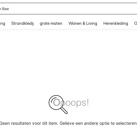
n Bae
and down arrow keys to navigate search Recente zoekopdracht and Zoeken en Vi
ing
Strandkledij
grote maten
Wonen & Living
Herenkleding
O
Geen resultaten voor dit item. Gelieve een andere optie te selecteren