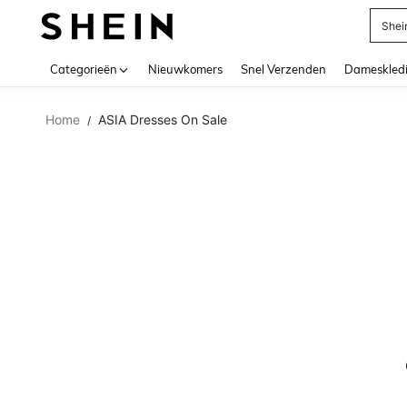
Shei
Use up 
Categorieën
Nieuwkomers
Snel Verzenden
Dameskled
Home
ASIA Dresses On Sale
/