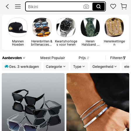
Trouwjurk
Corrigerend Badpak
Katoen
Mannen
Herenbrillen &
Kwartshorloge
Heren
Herenkettinge
H
Hoeden
brillenaccesso
s voor heren
Halsband &
n
ires
Accessoires
A
Aanbevolen
Meest Populair
Prijs
Filteren
Ges. 3 werkdagen
Categorie
Type
Gelegenheid
ele