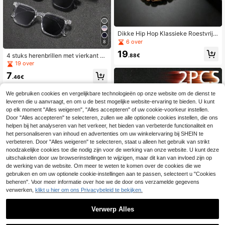
Dikke Hip Hop Klassieke Roestvrijst
alen 18K Vergulde Ring Ketting Ketti
6 over
8
ng, Geschikt Voor Mannen En Vrou
19
wen Dagelijks Dragen En Feest, Ca
4 stuks herenbrillen met vierkant m
.88€
deau Sieraden Voor Koppels
ontuur en grijze glazen, gepersonali
19 over
seerd en modieus, geschikt voor da
7
gelijks autorijden, straatfotografie, s
.46€
trandvakanties, buitenactiviteiten e
n reizen.
We gebruiken cookies en vergelijkbare technologieën op onze website om de dienst te
leveren die u aanvraagt, en om u de best mogelijke website-ervaring te bieden. U kunt
op elk moment "Alles weigeren", "Alles accepteren" of uw cookie-voorkeur instellen.
Door "Alles accepteren" te selecteren, zullen we alle optionele cookies instellen, die ons
helpen bij het analyseren van het verkeer, het bieden van verbeterde functionaliteit en
het personaliseren van inhoud en advertenties om uw winkelervaring bij SHEIN te
verbeteren. Door "Alles weigeren" te selecteren, staat u alleen het gebruik van strikt
noodzakelijke cookies toe die nodig zijn voor de werking van onze website. U kunt deze
uitschakelen door uw browserinstellingen te wijzigen, maar dit kan van invloed zijn op
de werking van de website. Om meer te weten te komen over de cookies die we
gebruiken en om uw optionele cookie-instellingen aan te passen, selecteert u "Cookies
beheren". Voor meer informatie over hoe we de door ons verzamelde gegevens
WSZ 2 stuks unisex retro vierkante
brillen, luxe designerbrillen van een
verwerken,
klikt u hier om ons Privacybeleid te bekijken.
5
.23€
bekend merk, rechthoekig in pastel
kleuren, geschikt voor strandvakan
Verwerp Alles
tie, klassiek autorijden, vissen, reiz
en, winkelen, buitensporten en kam
1
peren. Retro reis- en autorijmode vo