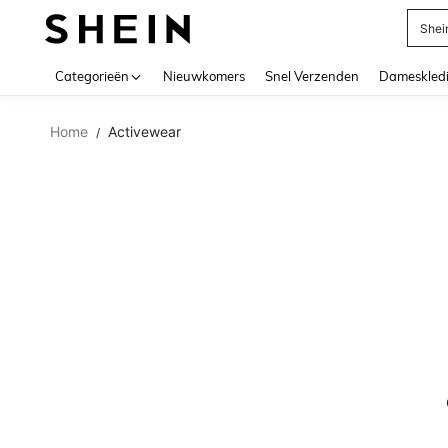
Shei
Use up 
Categorieën
Nieuwkomers
Snel Verzenden
Dameskled
Home
Activewear
/