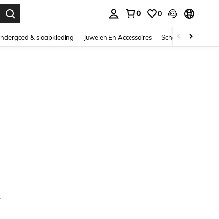
0
0
nden. Press Enter to select.
ndergoed & slaapkleding
Juwelen En Accessoires
Schoonheid & gezo
.