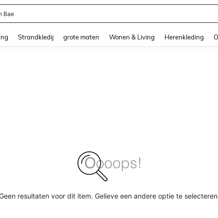
n Bae
and down arrow keys to navigate search Recente zoekopdracht and Zoeken en Vi
ing
Strandkledij
grote maten
Wonen & Living
Herenkleding
O
Geen resultaten voor dit item. Gelieve een andere optie te selecteren