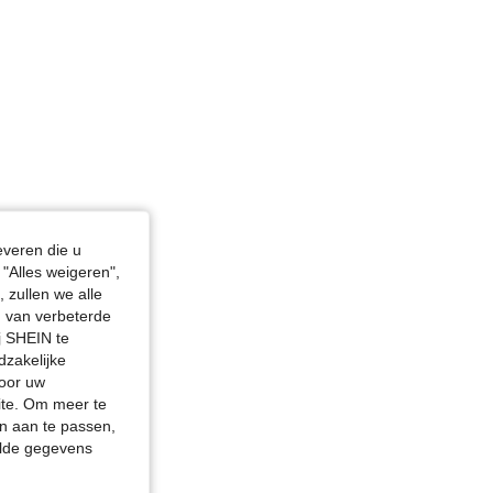
everen die u
"Alles weigeren",
 zullen we alle
en van verbeterde
j SHEIN te
dzakelijke
door uw
site. Om meer te
n aan te passen,
elde gegevens